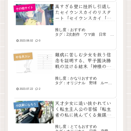
高すぎる壁に挫折し引退し
その他サイト
たセイウンスカイのリスタ
ート「セイウンスカイ「あ
あ、生きてるって感
じ！」」
推し度：おすすめ
タグ：2次創作 ウマ娘 日常 短
編 完結
2023.08.02
0
難病に苦しむ少女を救う信
やる夫スレ
念を証明する、甲子園決勝
戦の泣ける結末「神様のコ
ールドゲーム」
推し度：かなりおすすめ
タグ：オリジナル 野球 ルー
プ 短編 完結
2023.07.22
2
天才少女に追い抜かれてい
小説家になろう
く転生主人公の苦悩「転生
者の私に挑んでくる無謀で
有望な少女の話」
推し度：とてもおすすめ