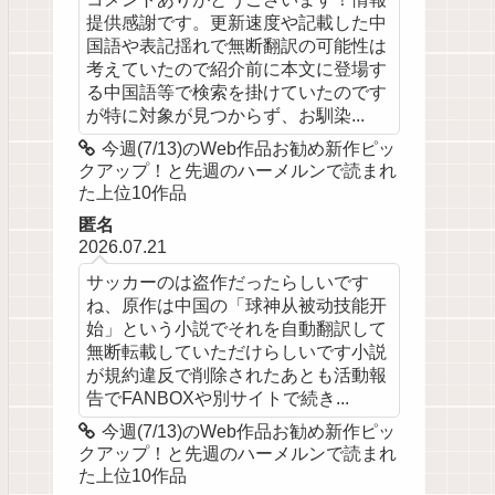
提供感謝です。更新速度や記載した中
国語や表記揺れで無断翻訳の可能性は
考えていたので紹介前に本文に登場す
る中国語等で検索を掛けていたのです
が特に対象が見つからず、お馴染...
今週(7/13)のWeb作品お勧め新作ピッ
クアップ！と先週のハーメルンで読まれ
た上位10作品
匿名
2026.07.21
サッカーのは盗作だったらしいです
ね、原作は中国の「球神从被动技能开
始」という小説でそれを自動翻訳して
無断転載していただけらしいです小説
が規約違反で削除されたあとも活動報
告でFANBOXや別サイトで続き...
今週(7/13)のWeb作品お勧め新作ピッ
クアップ！と先週のハーメルンで読まれ
た上位10作品