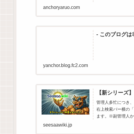
anchoryaruo.com
- このブログ
yanchor.blog.fc2.com
【新シリーズ】
管理人多忙につき、
右上検索バー横の「
ます。※副管理人か
seesaawiki.jp