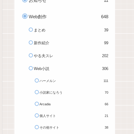
お知らせ
11
Web創作
648
まとめ
39
新作紹介
99
やる夫スレ
202
Web小説
306
ハーメルン
111
小説家になろう
70
Arcadia
66
個人サイト
21
その他サイト
38