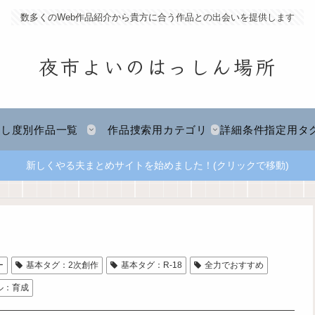
数多くのWeb作品紹介から貴方に合う作品との出会いを提供します
夜市よいのはっしん場所
推し度別作品一覧
作品捜索用カテゴリ
詳細条件指定用タ
新しくやる夫まとめサイトを始めました！(クリックで移動)
ー
基本タグ：2次創作
基本タグ：R-18
全力でおすすめ
ル：育成