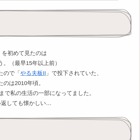
神）を初めて見たのは
う。（最早15年以上前）
たので「
やる夫板II
」で投下されていた、
のは2010年頃。
年まで私の生活の一部になってました。
い返しても懐かしい…