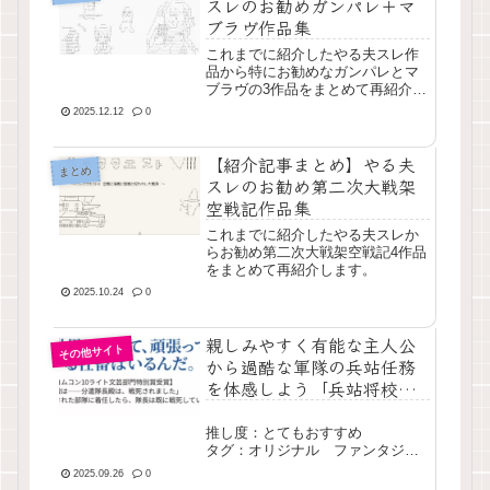
スレのお勧めガンパレ＋マ
ブラヴ作品集
これまでに紹介したやる夫スレ作
品から特にお勧めなガンパレとマ
ブラヴの3作品をまとめて再紹介し
ます。
2025.12.12
0
【紹介記事まとめ】やる夫
まとめ
スレのお勧め第二次大戦架
空戦記作品集
これまでに紹介したやる夫スレか
らお勧め第二次大戦架空戦記4作品
をまとめて再紹介します。
2025.10.24
0
親しみやすく有能な主人公
その他サイト
から過酷な軍隊の兵站任務
を体感しよう「兵站将校は
休みたい！」
推し度：とてもおすすめ
タグ：オリジナル ファンタジ
ー 戦争 長編 現行
2025.09.26
0