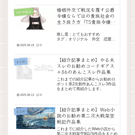
婚姻外交で戦況を覆す公爵
ハーメルン
令嬢ならではの貴族社会の
生き抜き方「TS貴族令嬢の
複雑すぎる婚活事情」
推し度：とてもおすすめ
タグ：オリジナル 外交 恋愛
戦争 長編 現行
2025.09.19
0
【紹介記事まとめ】やる夫
まとめ
スレのお勧めコードギアス
＋86のあんこスレ作品集
これまでの紹介記事からお勧めロ
ボット系2次創作あんこスレ3作品
をまとめて再紹介します。
2025.06.13
0
【紹介記事まとめ】Web小
まとめ
説のお勧め第二次大戦架空
戦記作品集
これまでに紹介したWeb小説から
第二次大戦架空戦記5作品をまとめ