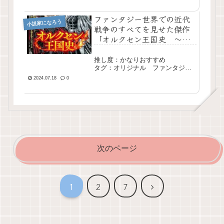
ファンタジー世界での近代
小説家になろう
戦争のすべてを見せた傑作
「オルクセン王国史 ～野
蛮なオークの国は、如何に
して平和なエルフの国を焼
推し度：かなりおすすめ
き払うに至ったか～」
タグ：オリジナル ファンタジ
ー 架空戦記 長編 完結
2024.07.18
0
次のページ
次
1
2
7
へ