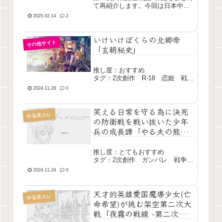
て再紹介します。今回は日本中心
で内政よりも戦場がメインとなっ
2025.02.14
2
ているものに絞っています。
いけいけぼくらの北郷帝
その他サイト
「玄朝秘史」
推し度：おすすめ
タグ：2次創作 R-18 恋姫 戦
争 長編 完結
2024.11.28
0
笑える日常を守る為に決死
やる夫スレ
の防衛戦を戦い抜いた少年
兵の成長譚「やる夫の熊本
奮闘記」
推し度：とてもおすすめ
タグ：2次創作 ガンパレ 戦争
長編 完結
2024.11.24
0
天才的英雄愛国魔導少女(亡
やる夫スレ
命希望)が挑む架空第二次大
戦「夜霧の戦線 -第二次諸国