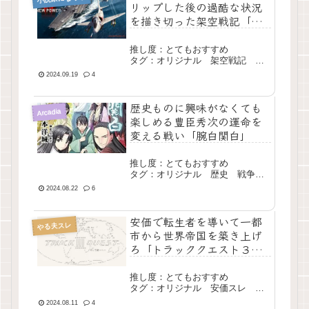
リップした後の過酷な状況
を描き切った架空戦記「令
和時獄変」
推し度：とてもおすすめ
タグ：オリジナル 架空戦記 逆
行 長編 完結
2024.09.19
4
歴史ものに興味がなくても
Arcadia
楽しめる豊臣秀次の運命を
変える戦い「腕白関白」
推し度：とてもおすすめ
タグ：オリジナル 歴史 戦争
長編 完結
2024.08.22
6
安価で転生者を導いて一都
やる夫スレ
市から世界帝国を築き上げ
ろ「トラッククエスト３
～そして統一へ～」
推し度：とてもおすすめ
タグ：オリジナル 安価スレ 内
政 戦争 長編 完結
2024.08.11
4