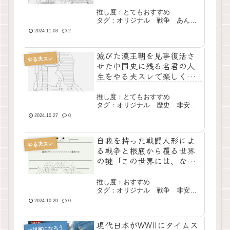
民戦争回顧録-」
推し度：とてもおすすめ
タグ：オリジナル 戦争 あんこ
スレ 長編 エター
2024.11.03
2
滅びた漢王朝を見事復活さ
やる夫スレ
せた中国史に残る名君の人
生をやる夫スレで楽しく学
ぼう「やる夫が光武帝にな
るようです」
推し度：とてもおすすめ
タグ：オリジナル 歴史 非安価
スレ 長編 完結
2024.10.27
0
自我を持った戦闘人形によ
やる夫スレ
る戦争と根底から覆る世界
の謎「この世界には、なに
かが足りないようです」
推し度：おすすめ
タグ：オリジナル 戦争 非安価
スレ 長編 完結
2024.10.20
0
現代日本がWWIIにタイムス
小説家になろう