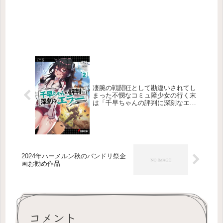
凄腕の戦闘狂として勘違いされてし
まった不憫なコミュ障少女の行く末
は「千早ちゃんの評判に深刻なエラ
ー」
2024年ハーメルン秋のバンドリ祭企
画お勧め作品
コメント