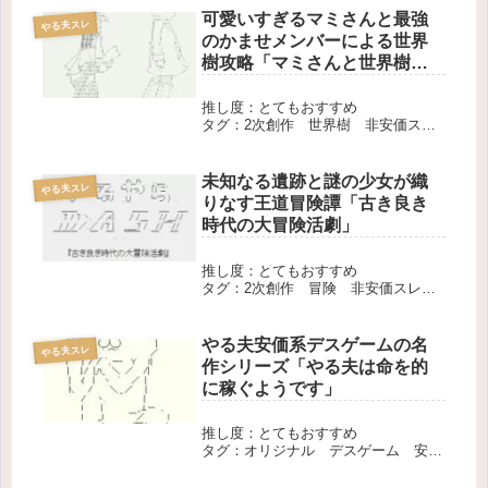
可愛いすぎるマミさんと最強
やる夫スレ
のかませメンバーによる世界
樹攻略「マミさんと世界樹ス
レ」
推し度：とてもおすすめ
タグ：2次創作 世界樹 非安価ス
レ 長編 完結
未知なる遺跡と謎の少女が織
やる夫スレ
りなす王道冒険譚「古き良き
時代の大冒険活劇」
推し度：とてもおすすめ
タグ：2次創作 冒険 非安価スレ
長編 完結
やる夫安価系デスゲームの名
やる夫スレ
作シリーズ「やる夫は命を的
に稼ぐようです」
推し度：とてもおすすめ
タグ：オリジナル デスゲーム 安価
スレ 長編 完結