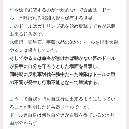
弓や槍で武装するのが一般的な中で貴族は「ドー
ル」と呼ばれる戦闘人形を保有する世界。
このドールはガトリング砲を始め爆撃までもが武装
出来る超兵器で、
水銀燈、翠星石、薔薇水晶の3体のドールを輜重大尉
やる夫は保有していた。
そしてやる夫は命令が無ければ動かない筈のドール
が勝手に自分を守ろうとした場面を目撃し、
同時期に反乱軍討伐任務中だった連隊はドールに謎
の不調が発生し行動不能となって壊滅する。
こうして自我を持ち自立行動出来るようになってい
ることが判明した超兵器ドールですが、
ドール達自身は何故自分達が自我を得ているのか理
由が分からず