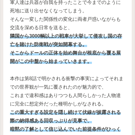
軍人達は兵器が自我を持ったことで今までのように
死地に送り出せなくなってしまう。
そんな一変した関係性の変化に両者戸惑いながらも
交流を深める日常を送ると、
隣国から3000輌以上の戦車が大挙して侵攻し国の存
亡を賭けた防衛戦が突如開幕する。
そこからドールの正体を始め舞台が根底から覆る展
開がこの中盤から始まっていきます。
本作は第8話で明かされる衝撃の事実によってそれま
での世界観が一気に覆されたのが魅力的で、
これまで違和感はありつつも人間らしかった人物達
に完全に想定外だった種明かしがなされる。
この重大すぎる設定を隠し続けて伏線が披露される
際の納得感ある回収っぷりが見事で、
暗黙の了解として信じ込んでいた前提条件がひっく