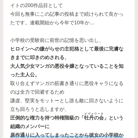
イトの200作品目として
今回も無事にこの記事の投稿まで続けられて良かっ
たです。連載開始から今年で10年か…
小学校の受験前に前世の記憶を思い出し、
ヒロインへの嫌がらせの主犯格として最後に完膚な
きまでに叩きのめされる、
大人気少女マンガの悪役令嬢となっていることを知
った主人公。
取り合えずマンガの筋書き通りに悪役キャラになる
のは全力で回避するため
謙虚、堅実をモットーとし誰も敵に回さないように
立ち回ろうと志しますが、
ピヴォワーヌ
圧倒的な権力を持つ特権階級の「
牡丹の会
」という
組織のメンバーに
原作通りに入ってしまったことから彼女の小学校か