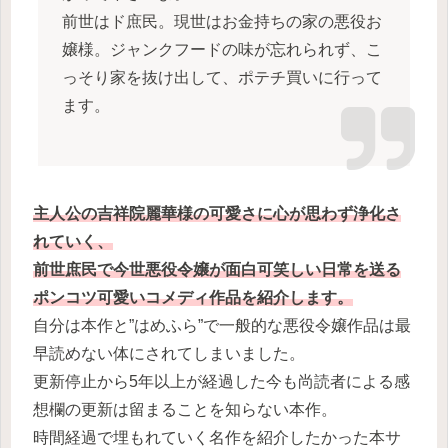
前世はド庶民。現世はお金持ちの家の悪役お
嬢様。ジャンクフードの味が忘れられず、こ
っそり家を抜け出して、ポテチ買いに行って
ます。
主人公の吉祥院麗華様の可愛さに心が思わず浄化さ
れていく、
前世庶民で今世悪役令嬢が面白可笑しい日常を送る
ポンコツ可愛いコメディ作品を紹介します。
自分は本作と”はめふら”で一般的な悪役令嬢作品は最
早読めない体にされてしまいました。
更新停止から5年以上が経過した今も尚読者による感
想欄の更新は留まることを知らない本作。
時間経過で埋もれていく名作を紹介したかった本サ