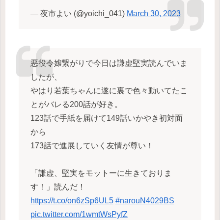
— 夜市よい (@yoichi_041)
March 30, 2023
悪役令嬢繋がりで今日は謙虚堅実読んでいま
したが、
やはり若葉ちゃんに遂に裏で色々動いてたこ
とがバレる200話が好き。
123話で手紙を届けて149話いかやき初対面
から
173話で進展していく友情が尊い！
「謙虚、堅実をモットーに生きておりま
す！」読んだ！
https://t.co/on6zSp6UL5
#narouN4029BS
pic.twitter.com/1wmtWsPyfZ