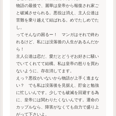
物語の最後で、麗華は皇帝から報復され家ご
と破滅させられる。悪役は消え、主人公達は
苦難を乗り越えて結ばれる。めでたしめでた
し。
ってそんなの困るー！ マンガはそれで終わ
れるけど、私には没落後の人生があるんだか
ら！
主人公達は恋だ、愛だとどうぞお好きに騒い
でいてくれてて結構。私は皇帝の怒りを買わ
ないように、存在消してます。
えっ？悪役がいないから物語が上手く進まな
い？ でも私は没落後を見据え、貯金と勉強
に忙しいんです。少しでも破滅を回避する為
に、皇帝には関わりたくないんです。運命の
カップルなら、障害がなくても自力で盛り上
がって下さいよ。