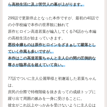
ら高校生活に及ぶ苦労人の幕が上がります。
299話で更新停止となった本作ですが、最初の40話で
の小学校編で本作の世界観に触れて
原作ヒロイン高道若葉が編入してくる74話から本編
の高校生活が始まっていきます。
悪役令嬢ものは原作ヒロインをざまぁして蹴落とし
ていく作風も多いですが、
本作はこの高道若葉ちゃんと主人公の間の圧倒的な
尊さが臨界点を超えていて良い。
77話でついに主人公麗華様と初邂逅した若葉ちゃん
は、
庶民の分際で特権階級を抜き去っての成績トップに
躍り出て周囲の嫉みを一身に受けることに。
彼女がこれ以上やっかみを受けないように主人公は