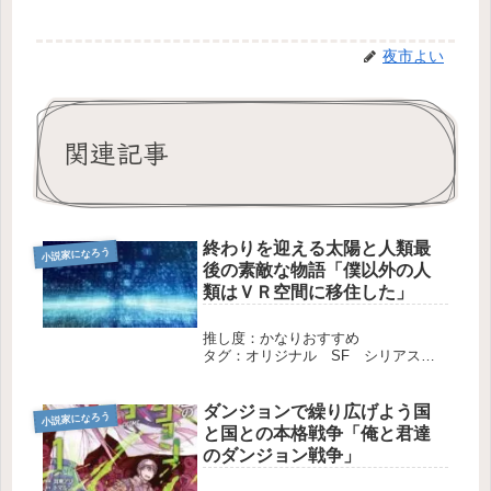
夜市よい
関連記事
終わりを迎える太陽と人類最
小説家になろう
後の素敵な物語「僕以外の人
類はＶＲ空間に移住した」
推し度：かなりおすすめ
タグ：オリジナル SF シリアス
長編 完結
ダンジョンで繰り広げよう国
小説家になろう
と国との本格戦争「俺と君達
のダンジョン戦争」