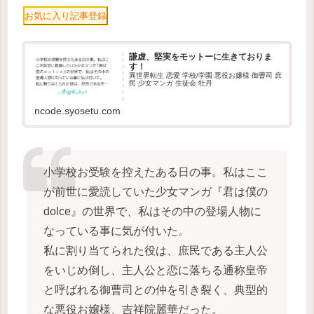
お気に入り記事登録
謙虚、堅実をモットーに生きておりま
す！
異世界転生 恋愛 学校/学園 悪役お嬢様 御曹司 庶
民 少女マンガ 生徒会 牡丹
ncode.syosetu.com
小学校お受験を控えたある日の事。私はここ
が前世に愛読していた少女マンガ『君は僕の
dolce』の世界で、私はその中の登場人物に
なっている事に気が付いた。
私に割り当てられた役は、庶民である主人公
をいじめ倒し、主人公と恋に落ちる通称皇帝
と呼ばれる御曹司との仲を引き裂く、典型的
な悪役お嬢様、吉祥院麗華だった。