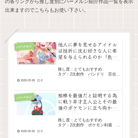
の各リンクから推し度別にハーメルン紹介作品一覧を表示
出来ますのでこちらもお使い下さい。
他人に夢を見せるアイドル
ハーメルン
は挫折に沈む好きな人に希
望を与えられるのか「色褪
せた空の下で」
推し度：とてもおすすめ
タグ：2次創作 バンドリ 百合
音楽 シリアス 長編 完結
2026.05.08
0
相棒を最強だと証明する為
ハーメルン
に戦う非才主人公とその最
強のポケモンに立ち向かう
トレーナー達による熱戦バ
トル「エラがみ無双」
推し度：とてもおすすめ
タグ：2次創作 ポケモン剣盾 主
人公最強 長編 完結
2026.05.06
0