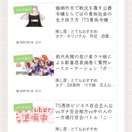
婚姻外交で戦況を覆す公爵
ハーメルン
令嬢ならではの貴族社会の
生き抜き方「TS貴族令嬢の
複雑すぎる婚活事情」
推し度：とてもおすすめ
タグ：オリジナル 外交 恋愛
戦争 長編 現行
2025.09.19
0
前代未聞の怠け者ウマ娘に
ハーメルン
よる歓喜悲哀渦巻く驚愕レ
ースローテーション「ガラ
スの脚系TSナマケモノ娘」
推し度：とてもおすすめ
タグ：2次創作 ウマ娘 主人公最
強 掲示板ネタ有 長編 完結
2025.05.16
0
TS憑依ビジネス百合主人公
ハーメルン
vsガチ百合相方vs中の人の
一方通行百合バトル「この
百合は営業じゃないのかも
しれない」
推し度：とてもおすすめ