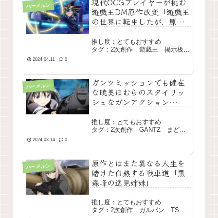
現代OCGプレイヤーが挑む
ハーメルン
遊戯王DM原作改変「遊戯王
の世界に転生したが、原作
イベントを踏み外すと世界
滅亡なんて冗談じゃない」
推し度：とてもおすすめ
タグ：2次創作 遊戯王 掲示板形
式あり 長編 完結
2024.04.11
0
ガンツミッションでも健在
ハーメルン
な暁美ほむらのスタイリッ
シュなガンアクション
「GANTZ『焔』」
推し度：とてもおすすめ
タグ：2次創作 GANTZ まどマ
ギ クロス 長編 完結
2024.03.14
0
原作とはまた異なる人生を
ハーメルン
賭けた白熱する戦車道「黒
森峰の逸見姉妹」
推し度：とてもおすすめ
タグ：2次創作 ガルパン TS転
生 長編 完結