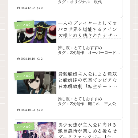
タグ：オリジナル 現代
Vtuber 百合 中編 完結
2024.12.22
0
一人のプレイヤーとしてオ
ハーメルン
バロ世界を堪能するアイン
ズ様と取り残されたナザリ
ック守護者達が貫いた忠義
の形「モモンガ様ひとり
推し度：とてもおすすめ
旅」
タグ：2次創作 オーバーロード
長編 完結
2024.10.10
2
最強艦娘主人公による無双
ハーメルン
と艦娘達の気楽でシビアな
日本解放劇「転生チート吹
雪さん」
推し度：とてもおすすめ
タグ：2次創作 艦これ 主人公最
強 長編 完結
2024.10.03
0
美少女達が主人公に向ける
ハーメルン
激重感情が楽しめる曇らせ
ダークファンタジー「全滅