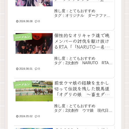
エンドを死に物狂いで回避
した。パーティが病ん
推し度：とてもおすすめ
だ。」
タグ：オリジナル ダークファン
タジー 曇らせ 長編 現行
2024.08.08
0
個性的なオリキャラ達で暁
ハーメルン
メンバーの討伐を駆け抜け
るRTA「「NARUTOー名も
なき忍道ー」RTA」
推し度：とてもおすすめ
タグ：2次創作 NARUTO RTA
中編連作 一部完結
2024.08.01
0
前世ウマ娘の経験を生かし
ハーメルン
切って伝説を残した競馬道
「オグリの娘 ～畜生ダー
ビー～」
推し度：とてもおすすめ
タグ：2次創作 ウマ娘 現代日
本 長編 完結
2024.05.02
0