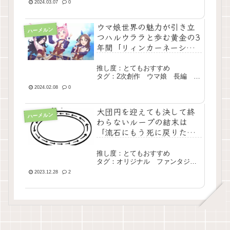
2024.03.07
0
ウマ娘世界の魅力が引き立
ハーメルン
つハルウララと歩む黄金の3
年間「リィンカーネーショ
ンダービー ‐新人トレーナ
ーがんばる‐」
推し度：とてもおすすめ
タグ：2次創作 ウマ娘 長編 完
結
2024.02.08
0
大団円を迎えても決して終
ハーメルン
わらないループの結末は
「流石にもう死に戻りたく
ない」
推し度：とてもおすすめ
タグ：オリジナル ファンタジ
ー ループ 長編 完結
2023.12.28
2