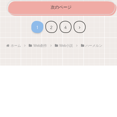
次のページ
次
1
2
4
へ
ホーム
Web創作
Web小説
ハーメルン