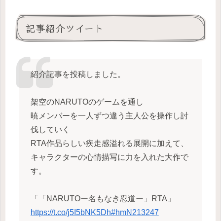
記事紹介ツイート
紹介記事を投稿しました。
架空のNARUTOのゲームを通し
暁メンバーを一人ずつ違う主人公を操作し討
伐していく
RTA作品らしい疾走感溢れる展開に加えて、
キャラクターの心情描写に力を入れた大作で
す。
「「NARUTOー名もなき忍道ー」RTA」
https://t.co/j5I5bNK5Dh
#hmN213247