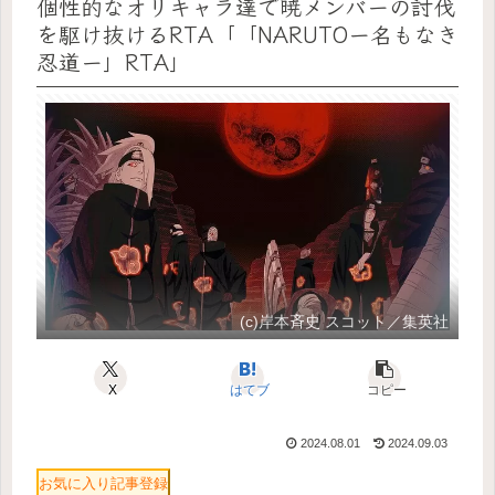
個性的なオリキャラ達で暁メンバーの討伐
を駆け抜けるRTA「「NARUTOー名もなき
忍道ー」RTA」
(c)岸本斉史 スコット／集英社
X
はてブ
コピー
2024.08.01
2024.09.03
お気に入り記事登録