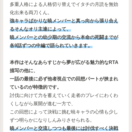
多重人格による人格切り替えでイタチの月読を無効
化出来る両刀くん。
強キャラばかりな暁メンバーと真っ向から張り合え
るそんなオリ主達によって、
暁メンバーとの幼少期の交流から本命の死闘までが
各9話ずつの中編で語られていきます。
本作はそんなあらすじから夢が広がる魅力的なRTA
描写の他に、
一話の最後に必ず他者視点での回想パートが挟まれ
ているのが特徴的です。
討伐に向けて力を蓄えていく走者のプレイにわくわ
くしながら展開が進む一方で、
この回想によって決戦に挑む暁キャラの心情も少し
ずつ明らかになりしんみりさせられる。
暁メンバーと交流しつつも最後には討伐すべく決戦