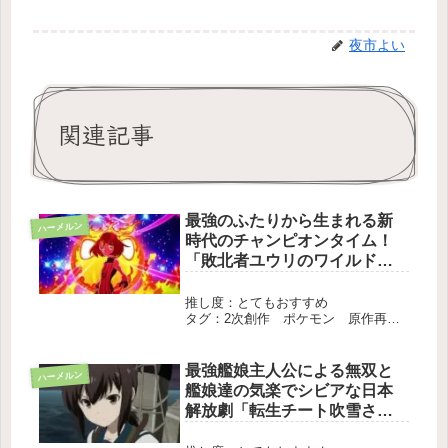
夜市よい
関連記事
最強のふたりから生まれる新
ハーメルン
時代のチャンピオンタイム！
「敗北者ユウリのワイルドエ
リア生活（６泊７日）」
推し度：とてもおすすめ
タグ：2次創作 ポケモン 原作再構
成 長編 完結
最強艦娘主人公による無双と
ハーメルン
艦娘達の気楽でシビアな日本
解放劇「転生チート吹雪さ
ん」