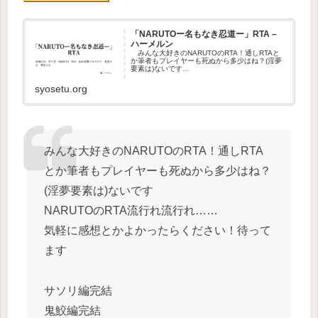
「NARUTOー名もなき忍道ー」RTA –
ハーメルン
みんな大好きのNARUTOのRTA！通しRTAと
か筆者もプレイヤーも死ぬから多少はね？(淫夢
要素は)ないです…
syosetu.org
みんな大好きのNARUTOのRTA！通しRTA
とか筆者もプレイヤーも死ぬから多少はね？
(淫夢要素は)ないです
NARUTOのRTA流行れ流行れ……
気軽に感想とかよかったらください！待って
ます
サソリ編完結
鬼鮫編完結