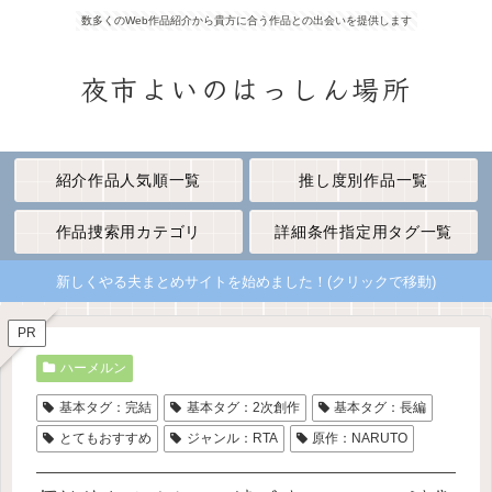
数多くのWeb作品紹介から貴方に合う作品との出会いを提供します
夜市よいのはっしん場所
紹介作品人気順一覧
推し度別作品一覧
作品捜索用カテゴリ
詳細条件指定用タグ一覧
新しくやる夫まとめサイトを始めました！(クリックで移動)
PR
ハーメルン
基本タグ：完結
基本タグ：2次創作
基本タグ：長編
とてもおすすめ
ジャンル：RTA
原作：NARUTO