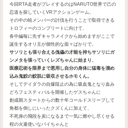
今回RTA走者がプレイするのはNARUTO世界で己の
忍道を探していくVRアクションゲーム。
その中の暁メンバーの討伐を行うことで取得できる
トロフィーのコンプリートに向けて、
各中編毎に先ずキャラメイクから始めますがここで
誕生するオリ主が個性的な面々ばかりで。
サソリとも張り合える傀儡の才能を持ちサソリにガ
ンメタを張っていくレズちゃんに始まり、
医療忍術を限界まで悪用し自分の身体に猛毒を溜め
込み鬼鮫の鮫肌に吸収させるホモくん。
そしてデイダラの自爆阻止の為に吸血鬼となり血み
どろフェスティバルを開催したゲスちゃんに
創成期スタートからの数十年コールドスリープして
角都を倒しにいったクズくんに加えて、
不死身の飛段を炭になるまで一気に燃やし尽くせる
程の火遁使いなバイちゃんと