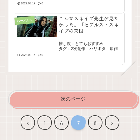
構成 長編 完結
2022.08.17
0
こんなスネイプ先生が見た
ハーメルン
かった。「セブルス・スネ
イプの天国」
推し度：とてもおすすめ
タグ：2次創作 ハリポタ 原作再
構成 中編 完結
2022.08.16
0
次のページ
前
次
1
6
7
8
へ
へ