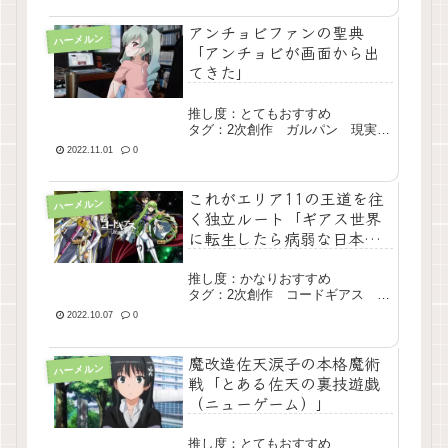
アンチョビファンの聖典
ハーメルン
「アンチョビが画面から出
てきた」
推し度：とてもおすすめ
タグ：2次創作 ガルパン 現実来
訪 中編 完結
2022.11.01
0
これがエリア11の王道を往
ハーメルン
く独立ルート「ギアス世界
に転生したら病弱な日本人
女子だったんだが、俺はど
うしたらいいだろうか」
推し度：かなりおすすめ
タグ：2次創作 コードギアス 長
編 完結
2022.10.07
0
魔改造佐天涙子の本格魔術
ハーメルン
戦「とある佐天の裏技遊戯
（ニューゲーム）」
推し度：とてもおすすめ