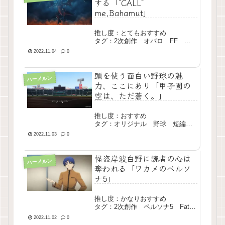
する「”CALL”
me,Bahamut」
推し度：とてもおすすめ
タグ：2次創作 オバロ FF ク
ロスオーバー 長編 完結
2022.11.04
0
頭を使う面白い野球の魅
ハーメルン
力、ここにあり「甲子園の
空は、ただ蒼く。」
推し度：おすすめ
タグ：オリジナル 野球 短編
完結
2022.11.03
0
怪盗岸波白野に読者の心は
ハーメルン
奪われる「ワカメのペルソ
ナ5」
推し度：かなりおすすめ
タグ：2次創作 ペルソナ5 Fate
クロスオーバー 長編 完結
2022.11.02
0