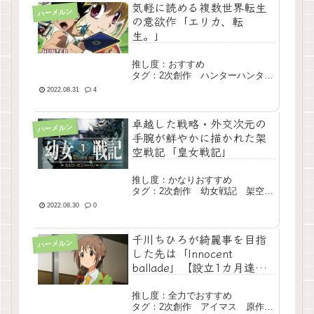
気軽に読める複数世界転生
ハーメルン
の意欲作「エリカ、転
生。」
推し度：おすすめ
タグ：2次創作 ハンターハンタ
ー ハリーポッター 長編
2022.08.31
4
卓越した戦略・外交次元の
ハーメルン
手腕が鮮やかに描かれた架
空戦記「皇女戦記」
推し度：かなりおすすめ
タグ：2次創作 幼女戦記 架空戦
記 長編 現行
2022.08.30
0
千川ちひろが綺麗事を目指
ハーメルン
した先は「Innocent
ballade」【設立1カ月達成
記念】
推し度：全力でおすすめ
タグ：2次創作 アイマス 原作再