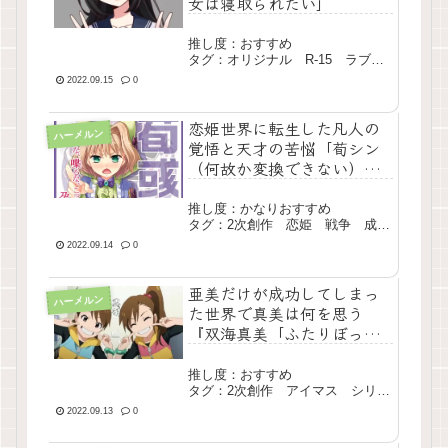
女は寝取られたい」
推し度：おすすめ
タグ：オリジナル R-15 ラブコ
メ 長編 現行
2022.09.15
0
恋姫世界に転生した凡人の
ハーメルン
覚悟と天才の苦悩「荀シン
（何故か変換できない）が
恋姫的世界で奮闘するよう
です」
推し度：かなりおすすめ
タグ：2次創作 恋姫 戦争 成り
上がり シリアス 長編
2022.09.14
0
亜美だけが成功してしまっ
ハーメルン
た世界で真美は何を思う
『双海真美「ふたりぼっ
ち」』
推し度：おすすめ
タグ：2次創作 アイマス シリア
ス 短編 完結
2022.09.13
0