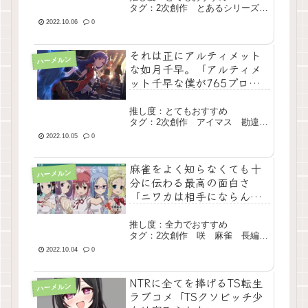
タグ：2次創作 とあるシリーズ
魔改造 長編 現行
2022.10.06
0
それは正にアルティメット
ハーメルン
な如月千早。「アルティメ
ット千早な僕が765プロの
オーディションに落ちた
件」
推し度：とてもおすすめ
タグ：2次創作 アイマス 勘違
い 長編 エター
2022.10.05
0
麻雀をよく知らなくても十
ハーメルン
分に伝わる最高の面白さ
「ニワカは相手にならんよ
（ガチ）」
推し度：全力でおすすめ
タグ：2次創作 咲 麻雀 長編
完結
2022.10.04
0
NTRに全てを捧げるTS転生
ハーメルン
ラブコメ「TSクソビッチ少