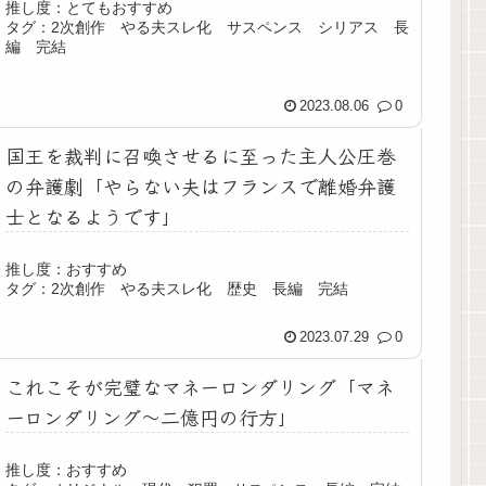
推し度：とてもおすすめ
タグ：2次創作 やる夫スレ化 サスペンス シリアス 長
編 完結
2023.08.06
0
国王を裁判に召喚させるに至った主人公圧巻
の弁護劇「やらない夫はフランスで離婚弁護
士となるようです」
推し度：おすすめ
タグ：2次創作 やる夫スレ化 歴史 長編 完結
2023.07.29
0
これこそが完璧なマネーロンダリング「マネ
ーロンダリング～二億円の行方」
推し度：おすすめ