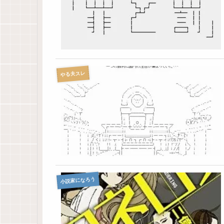
やる夫スレ
小説家になろう