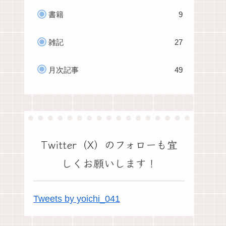
書籍
9
雑記
27
月次記事
49
Twitter（X）のフォローも宜
しくお願いします！
Tweets by yoichi_041