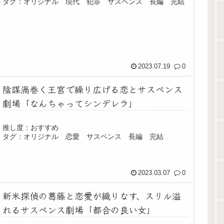
タグ：オリジナル 現代 犯罪 サスペンス 長編 完結
2023.07.19
0
陰謀渦巻く王宮で繰り広げる恋とサスペンス
劇場「なんちゃってシンデレラ」
推し度：おすすめ
タグ：オリジナル 恋愛 サスペンス 長編 完結
2023.03.07
0
新米探偵の葛藤と恋愛が織りなす、スリル溢
れるサスペンス劇場「都合の良い女」