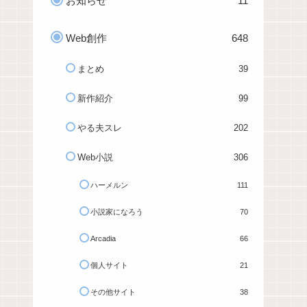
お知らせ
11
Web創作
648
まとめ
39
新作紹介
99
やる夫スレ
202
Web小説
306
ハーメルン
111
小説家になろう
70
Arcadia
66
個人サイト
21
その他サイト
38