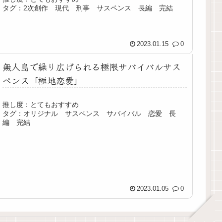
タグ：2次創作 現代 刑事 サスペンス 長編 完結
2023.01.15
0
無人島で繰り広げられる極限サバイバルサス
ペンス「極地恋愛」
推し度：とてもおすすめ
タグ：オリジナル サスペンス サバイバル 恋愛 長
編 完結
2023.01.05
0