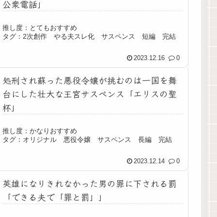
公衆電話」
推し度：とてもおすすめ
タグ：2次創作 やる夫スレ化 サスペンス 短編 完結
2023.12.16
0
処刑され蘇った悪役令嬢が挑むのは一国を舞
台にした壮大な王宮サスペンス「エリスの聖
杯」
推し度：かなりおすすめ
タグ：オリジナル 悪役令嬢 サスペンス 長編 完結
2023.12.14
0
英雄になりきれなかった男の罪に下される罰
「できる夫で「罪と罰」」