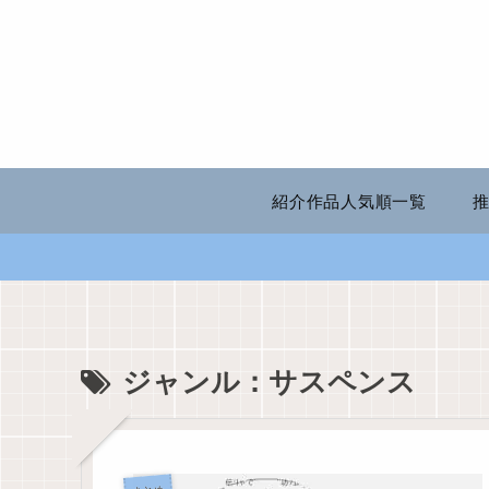
紹介作品人気順一覧
ジャンル：サスペンス