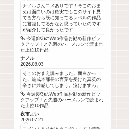
ナノルさんコメありです！そこのおま
えは面白いのは確実でもこのサイト見
てる方なら既に知ってるレベルの作品
に君臨してるかなと思っていたのです
が紹介して良かったです
今週(8/3)のWeb作品お勧め新作ピッ
クアップ！と先週のハーメルンで読まれ
た上位10作品
ナノル
2026.08.03
そこのおまえ読みました。面白かっ
た。編成本部長の言葉を受けた真英の
辛さに共感してしまう。泣けますわ。
今週(8/3)のWeb作品お勧め新作ピッ
クアップ！と先週のハーメルンで読まれ
た上位10作品
夜市よい
2026.07.21
コメントありがとうございます！情報