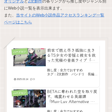
オリジナル
と
2次創作
の各リンクから推し度やジャンル別
にWeb小説一覧を表示出来ます。
また、
当サイトのWeb小説作品アクセスランキング一覧
ページはこちら
前世で燃え尽き孤独に生き
ハーメルン
るTS少女の苦悩と彼女を救
った究極の音楽ライブ「月
輪より滴り」
推し度：全力でおすすめ
タグ：2次創作 バンドリ 長編
完結
2025.03.14
3
BETAに奪われた空を取り戻
ハーメルン
す、魂震わせる英雄譚
「Muv-Luv Alternative ～
take back the sky～」
推し度：全力でおすすめ