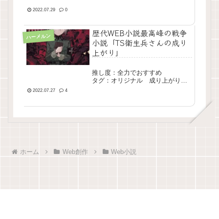
上がり 大長編 完結
2022.07.29
0
歴代WEB小説最高峰の戦争
ハーメルン
小説「TS衛生兵さんの成り
上がり」
推し度：全力でおすすめ
タグ：オリジナル 成り上がり
戦争 長編 完結
2022.07.27
4
ホーム
Web創作
Web小説