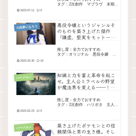
タグ：2次創作 マブラヴ 末期
戦 シリアス 大長編 完結
2023.07.11
0
悪役令嬢というジャンルそ
小説家になろう
のものを築き上げた傑作
「謙虚、堅実をモットーに
生きております！」
推し度：全力でおすすめ
タグ：オリジナル 悪役令嬢 現
代 日常 長編 エター
2023.03.30
10
知識と力を蓄え革命を起こ
ハーメルン
せ。主人公ミラベルの野望
が魔法界を変える――！
「ハリー・ポッターと野望
の少女」
推し度：全力でおすすめ
タグ：2次創作 ハリポタ 主人公
最強 長編 完結
2023.02.23
0
築き上げたポケモンとの信
ハーメルン
頼関係と男の生き様。そし