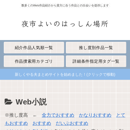
数多くのWeb作品紹介から貴方に合う作品との出会いを提供します
夜市よいのはっしん場所
紹介作品人気順一覧
推し度別作品一覧
作品捜索用カテゴリ
詳細条件指定用タグ一覧
新しくやる夫まとめサイトを始めました！(クリックで移動)
Web小説
※推し度高 ←
全力でおすすめ
かなりおすすめ
とて
もおすすめ
おすすめ
だいぶおすすめ