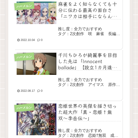
麻雀をよく知らなくても十
ハーメルン
分に伝わる最高の面白さ
「ニワカは相手にならんよ
（ガチ）」
推し度：全力でおすすめ
タグ：2次創作 咲 麻雀 長編
完結
2022.10.04
0
千川ちひろが綺麗事を目指
ハーメルン
した先は「Innocent
ballade」【設立1カ月達成
記念】
推し度：全力でおすすめ
タグ：2次創作 アイマス 原作再
構成 長編 完結
2022.08.17
0
恋姫世界の英傑を描き切っ
ハーメルン
た超大作「真・恋姫†無
双〜李岳伝〜」
推し度：全力でおすすめ
タグ：2次創作 恋姫†無双 成り