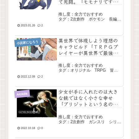
て死闘。「モモナリですか
ら、ノーてんきにいきまし
ょう。」
推し度：全力でおすすめ
タグ：2次創作 ポケモン 長編
現行
2023.01.26
2
異世界で体現しよう理想の
小説家になろう
キャラビルド「ＴＲＰＧプ
レイヤーが異世界で最強ビ
ルドを目指す ～ヘンダー
ソン氏の福音を～」
推し度：全力でおすすめ
タグ：オリジナル TRPG 冒
険 恋愛 長編 現行
2022.12.08
2
少女が手に入れたのは大き
Arcadia
な銃ではなく小さな幸せ
「ブリジットという名の少
女」【設立3カ月達成記念】
推し度：全力でおすすめ
タグ：2次創作 ガンスリ シリア
ス 長編 完結
2022.10.18
0