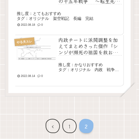
の十五年戦争 ～転生先は
戦前の日本？！ このまま
じゃあ破滅フラグを回避し
推し度：とてもおすすめ
ても駄目じゃない！！～」
タグ：オリジナル 架空戦記 長編 完結
2022.08.18
0
内政チートに派閥調整を加
やる夫スレ
えてまとめきった傑作「シ
ンジが瀕死の祖国を救おう
と必死なようです」
推し度：かなりおすすめ
タグ：オリジナル 内政 戦争
架空戦記 長編 安価スレ 完結
2022.08.14
0
前
1
2