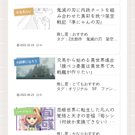
鬼滅の刃に内政チートを組
やる夫スレ
み合わせた異彩を放つ架空
戦記「準にゃんの刃」
推し度：おすすめ
タグ：2次創作 鬼滅の刃 架空戦
記 育成 長編 完結
2022.10.16
4
交易から始める異世界進出
小説家になろう
「腹ペコ要塞は異世界で大
戦艦が作りたい」
推し度：とてもおすすめ
タグ：オリジナル SF ファンタ
ジー 内政 長編 現行
2022.09.23
0
恋姫世界に転生した凡人の
ハーメルン
覚悟と天才の苦悩「荀シン
（何故か変換できない）が
恋姫的世界で奮闘するよう
です」
推し度：かなりおすすめ