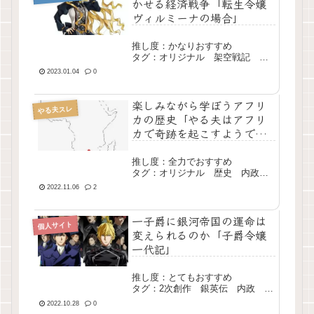
かせる経済戦争「転生令嬢
ヴィルミーナの場合」
推し度：かなりおすすめ
タグ：オリジナル 架空戦記 経
済戦争 大長編 現行
2023.01.04
0
楽しみながら学ぼうアフリ
やる夫スレ
カの歴史「やる夫はアフリ
カで奇跡を起こすようで
す」
推し度：全力でおすすめ
タグ：オリジナル 歴史 内政
経済 長編 完結
2022.11.06
2
一子爵に銀河帝国の運命は
個人サイト
変えられるのか「子爵令嬢
一代記」
推し度：とてもおすすめ
タグ：2次創作 銀英伝 内政 戦
争 長編 現行
2022.10.28
0