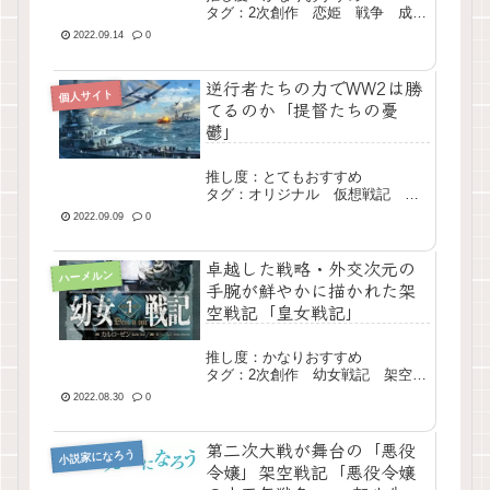
タグ：2次創作 恋姫 戦争 成り
上がり シリアス 長編
2022.09.14
0
逆行者たちの力でWW2は勝
個人サイト
てるのか「提督たちの憂
鬱」
推し度：とてもおすすめ
タグ：オリジナル 仮想戦記
WW2 長編 完結
2022.09.09
0
卓越した戦略・外交次元の
ハーメルン
手腕が鮮やかに描かれた架
空戦記「皇女戦記」
推し度：かなりおすすめ
タグ：2次創作 幼女戦記 架空戦
記 長編 現行
2022.08.30
0
第二次大戦が舞台の「悪役
小説家になろう
令嬢」架空戦記「悪役令嬢