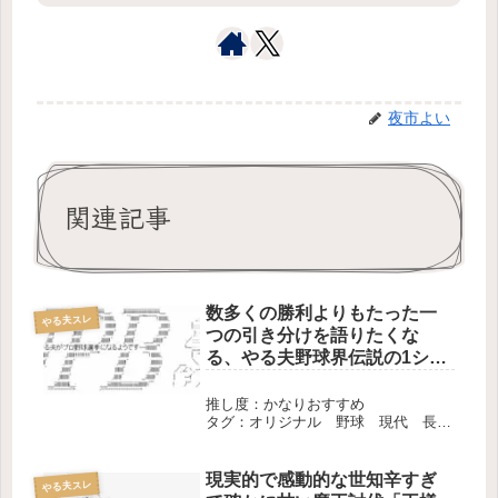
夜市よい
関連記事
数多くの勝利よりもたった一
やる夫スレ
つの引き分けを語りたくな
る、やる夫野球界伝説の1シー
ズン「やる夫がプロ野球選手
になるようです」
推し度：かなりおすすめ
タグ：オリジナル 野球 現代 長
編 完結
現実的で感動的な世知辛すぎ
やる夫スレ