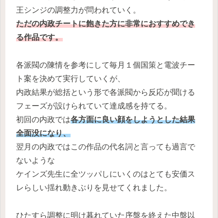
王シンジの調整力が問われていく。
ただの内政チートに飽きた方に非常におすすめでき
る作品です。
各派閥の陳情を参考にして毎月１個国策と電波チー
ト案を決めて実行していくが、
内政結果が総括という形で各派閥から反応が聞ける
フェーズが設けられていて達成感を持てる。
初回の内政では
各方面に良い顔をしようとした結果
全面没になり、
翌月の内政ではこの作品の代名詞と言っても過言で
ないような
ケインズ先生に全ツッパしにいくのはとても安価ス
レらしい揺れ動きぶりを見せてくれました。
ひたすら調整に明け暮れていた序盤を終えた中盤以