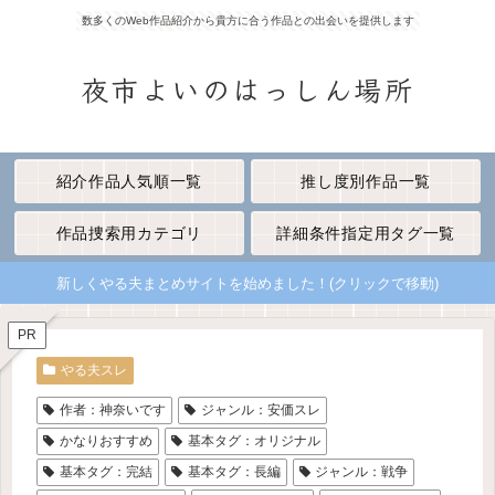
数多くのWeb作品紹介から貴方に合う作品との出会いを提供します
夜市よいのはっしん場所
紹介作品人気順一覧
推し度別作品一覧
作品捜索用カテゴリ
詳細条件指定用タグ一覧
新しくやる夫まとめサイトを始めました！(クリックで移動)
PR
やる夫スレ
作者：神奈いです
ジャンル：安価スレ
かなりおすすめ
基本タグ：オリジナル
基本タグ：完結
基本タグ：長編
ジャンル：戦争