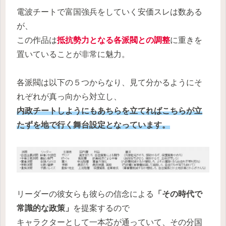
電波チートで富国強兵をしていく安価スレは数ある
が、
この作品は
抵抗勢力となる各派閥との調整
に重きを
置いていることが非常に魅力。
各派閥は以下の５つからなり、見て分かるようにそ
れぞれが真っ向から対立し、
内政チートしようにもあちらを立てればこちらが立
たずを地で行く舞台設定となっています。
リーダーの彼女らも彼らの信念による
「その時代で
常識的な政策」
を提案するので
キャラクターとして一本芯が通っていて、その分国