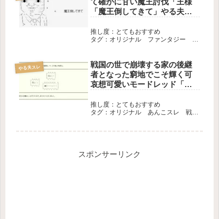
て確かに甘い魔王討伐「王様
「魔王倒してきて」やる夫
「えっ」」
推し度：とてもおすすめ
タグ：オリジナル ファンタジー 非
安価スレ 中編 完結
戦国の世で崩壊する家の後継
やる夫スレ
者となった窮地でこそ輝く可
哀想可愛いモードレッド「よ
わよわモーさんじゃ抜けな
い」
推し度：とてもおすすめ
タグ：オリジナル あんこスレ 戦
争 長編 完結
スポンサーリンク