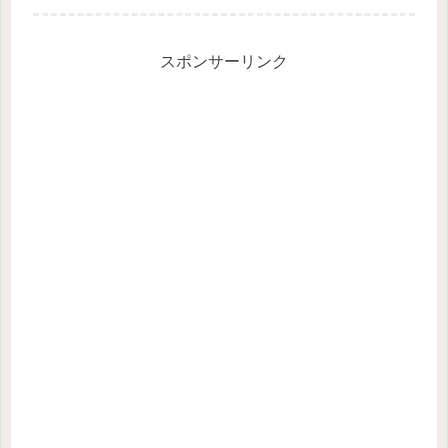
に認められたのか検索流入が激増先月
のツイッター統計
スポンサーリンク