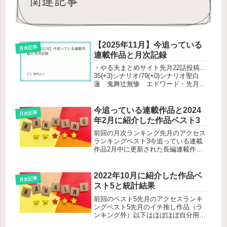
関連記事
【2025年11月】今追っている
月次記事
連載作品と月次記録
・やる夫まとめサイト先月22話投稿…
35(+3)シナリオ/79(+0)シナリオ聖白
蓮 鬼舞辻無惨 エドワード・先月読
んだ本(☆はお勧め)…532(+13)
冊/2540(+23)冊騎士爵家 三男の本懐転
生程度で胸の穴は埋まらない (電撃文
今追っている連載作品と2024
月次記事
庫)...
年2月に紹介した作品ベスト3
前回の月次ランキング先月のアクセス
ランキングベスト3今追っている連載
作品2月中に更新された長編連載作品
で既に本サイトで紹介した現行作品は
除外。先月更新なく今月更新があった
作品を下に追加していき、新しくお気
2022年10月に紹介した作品ベ
月次記事
に入り登録した作品には分かりやすい
スト5と統計結果
よ...
前回のベスト5先月のアクセスランキ
ングベスト5先月のイチ推し作品（ラ
ンキング外）以下はほぼほぼ自分用で
す。先月のサイト統計Googleさんに遂