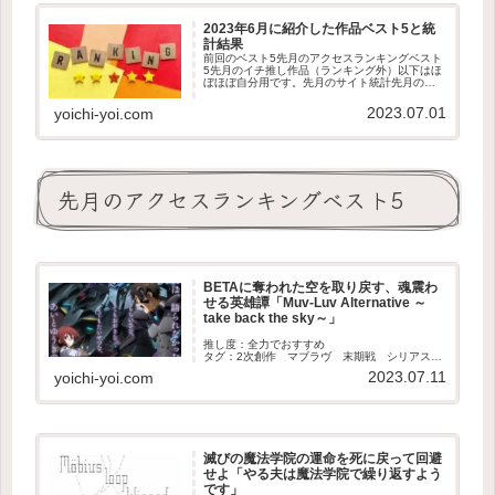
2023年6月に紹介した作品ベスト5と統
計結果
前回のベスト5先月のアクセスランキングベスト
5先月のイチ推し作品（ランキング外）以下はほ
ぼほぼ自分用です。先月のサイト統計先月のツ
イッター統計
2023.07.01
yoichi-yoi.com
先月のアクセスランキングベスト5
BETAに奪われた空を取り戻す、魂震わ
せる英雄譚「Muv-Luv Alternative ～
take back the sky～」
推し度：全力でおすすめ
タグ：2次創作 マブラヴ 末期戦 シリアス
大長編 完結
2023.07.11
yoichi-yoi.com
滅びの魔法学院の運命を死に戻って回避
せよ「やる夫は魔法学院で繰り返すよう
です」