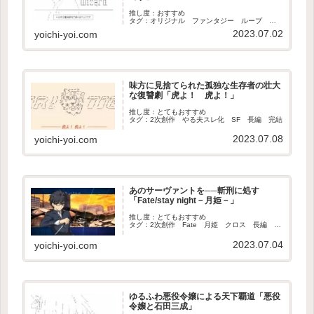
推し度：おすすめ
タグ：オリジナル ファンタジー ループ 長
編 完結
2023.07.02
yoichi-yoi.com
味方に見捨てられた孤独な生存者の壮大
な復讐劇「虎よ！ 虎よ！」
推し度：とてもおすすめ
タグ：2次創作 やる夫スレ化 SF 長編 完結
2023.07.08
yoichi-yoi.com
あのサーヴァントを──斬刑に処す
「Fate/stay night－月姫－」
推し度：とてもおすすめ
タグ：2次創作 Fate 月姫 クロス 長編 完
結
2023.07.04
yoichi-yoi.com
ゆるふわ悪役令嬢による天下覇道「悪役
令嬢と石田三成」