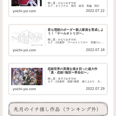
推し度：かなりおすすめ
タグ：オリジナル 現代 経済 長編 現行
2022.07.22
yoichi-yoi.com
君も理想のボーダー新人隊員を育成しよ
う！「ヤールオトリガー」
推し度：かなりおすすめ
タグ：2次創作 ワールドトリガー 安価スレ
長編 エター
2022.07.18
yoichi-yoi.com
恋姫世界の英傑を描き切った超大作
「真・恋姫†無双〜李岳伝〜」
推し度：全力でおすすめ
タグ：2次創作 恋姫†無双 成り上がり 大長
編 完結
2022.07.29
yoichi-yoi.com
先月のイチ推し作品（ランキング外）