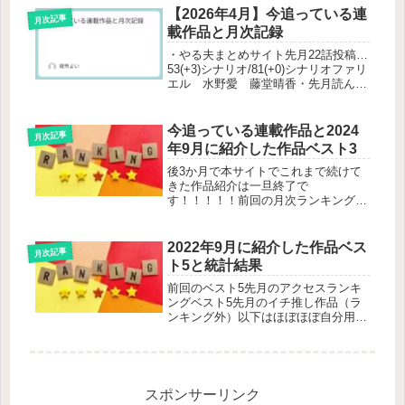
【2026年4月】今追っている連
月次記事
載作品と月次記録
・やる夫まとめサイト先月22話投稿…
53(+3)シナリオ/81(+0)シナリオファリ
エル 水野愛 藤堂晴香・先月読んだ
本(☆はお勧め)…692(+33)
冊/2878(+11)冊☆教養としての政治学
入門 (ちくま新書)蜜蜂と遠雷(上) (幻
今追っている連載作品と2024
月次記事
冬...
年9月に紹介した作品ベスト3
後3か月で本サイトでこれまで続けて
きた作品紹介は一旦終了で
す！！！！！前回の月次ランキング先
月のアクセスランキングベスト3今追
っている連載作品9月中に更新された
長編連載作品で既に本サイトで紹介し
2022年9月に紹介した作品ベス
月次記事
た現行作品は除外。今月更新があって
ト5と統計結果
追っている作...
前回のベスト5先月のアクセスランキ
ングベスト5先月のイチ推し作品（ラ
ンキング外）以下はほぼほぼ自分用で
す。先月のサイト統計先月のツイッタ
ー統計
スポンサーリンク