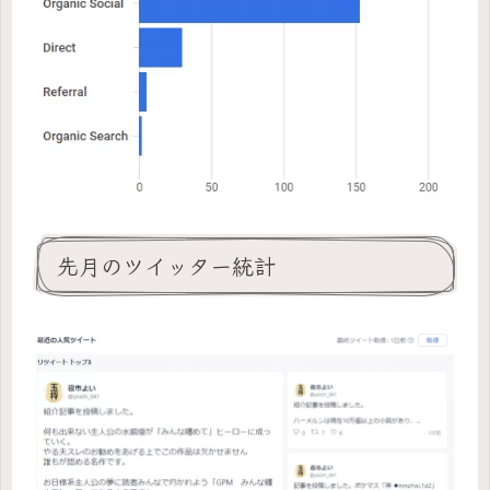
先月のツイッター統計