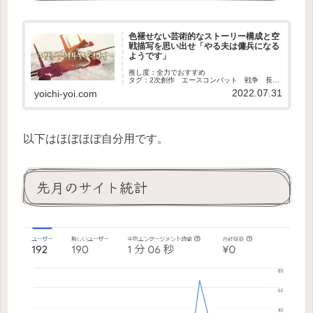
色褪せない芸術的なストーリー構成と空
戦描写を思い出せ「やる夫は傭兵になる
ようです」
推し度：全力でおすすめ
タグ：2次創作 エースコンバット 戦争 長
編 エター
2022.07.31
yoichi-yoi.com
以下はほぼほぼ自分用です。
先月のサイト統計