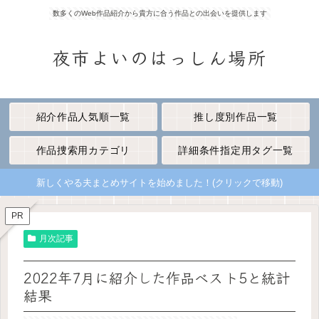
数多くのWeb作品紹介から貴方に合う作品との出会いを提供します
夜市よいのはっしん場所
紹介作品人気順一覧
推し度別作品一覧
作品捜索用カテゴリ
詳細条件指定用タグ一覧
新しくやる夫まとめサイトを始めました！(クリックで移動)
PR
月次記事
2022年7月に紹介した作品ベスト5と統計
結果