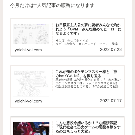
今月だけは=人気記事の順番になります
お日様系主人公の夢に読者みんなで灼か
れよう「GPM みんな纏めてヒーローに
なるようです」
推し度：全力でおすすめ
タグ：2次創作 ガンパレード・マーチ 長編
非安価スレ
2022.07.23
yoichi-yoi.com
これが俺のポケモンマスター様と「神
◇hmzYwi.1d2」を振り返る
早3年が経過し記憶が風化する前に「これが私の
ポケモンマスター様」（以下ポケマスと表記）
の記憶を語ることにする。 3年が経過しても語り
たくなるほどにポケマスという作品は素晴らし
いものだった。
2022.07.17
yoichi-yoi.com
こんな悪役令嬢いるか！？な経済戦記
「現代社会で乙女ゲームの悪役令嬢をす
るのはちょっと大変」