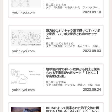
推し度：おすすめ
タグ：2次創作 やる夫スレ化 ファンタジー
長編 完結
2023.09.10
yoichi-yoi.com
魅力的なオリキャラ達で織りなすハリポ
タ世界「ハリポタ世界と鉄血のオッサ
ム」
推し度：とてもおすすめ
タグ：2次創作 ハリポタ あんこスレ 長編
完結
2023.09.03
yoichi-yoi.com
地球連邦側でギレン総帥から同士と認め
られる宇宙世紀のIFルート「【あんこ】
宇宙世紀転生」
推し度：おすすめ
タグ：2次創作 ガンダム 勘違い 長編 完結
2023.09.24
yoichi-yoi.com
BETAによって提案された和平交渉に困
惑する人類社会「会いましょう、カシュ