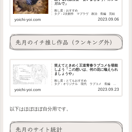
ガルで」
推し度：おすすめ
タグ：2次創作 マブラヴ 政治 長編 完結
2023.09.06
yoichi-yoi.com
先月のイチ推し作品（ランキング外）
笑えてときめく王道青春ラブコメを堪能
しよう「この想いは、何の花に喩えられ
ましょうや」
推し度：とてもおすすめ
タグ：オリジナル 現代 ラブコメ 長編 完
結
2023.09.23
yoichi-yoi.com
以下はほぼほぼ自分用です。
先月のサイト統計