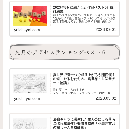
2023年8月に紹介した作品ベスト5と統
計結果
前回のベスト5先月のアクセスランキングベスト
5先月のイチ推し作品（ランキング外）以下はほ
ぼほぼ自分用です。先月のサイト統計先月のツ
イッター統計
2023.09.01
yoichi-yoi.com
先月のアクセスランキングベスト5
異世界で身一つで成り上がろう開拓領主
の道「やるおたちの、異世界・世知辛チ
ート物語」
推し度：とてもおすすめ
タグ：オリジナル ファンタジー 内政 長
編 完結
2023.09.02
yoichi-yoi.com
最強キャラに憑依した主人公による落ち
こぼれ魔法使い爽快育成談「小岩井吉乃
の桜ちゃん育成計画」