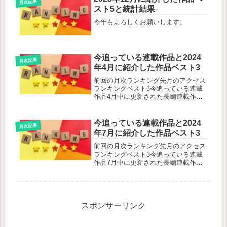
月次記事
スト5と統計結果
今年もよろしくお願いします。
今追っている連載作品と2024
月次記事
年4月に紹介した作品ベスト3
前回の月次ランキング先月のアクセス
ランキングベスト3今追っている連載
作品4月中に更新された長編連載作品
で既に本サイトで紹介した現行作品は
除外。先月更新なく今月更新があった
作品を下に追加していき、新しくお気
今追っている連載作品と2024
月次記事
に入り登録した作品には分かりやすい
年7月に紹介した作品ベスト3
よ...
前回の月次ランキング先月のアクセス
ランキングベスト3今追っている連載
作品7月中に更新された長編連載作品
で既に本サイトで紹介した現行作品は
除外。先月更新なく今月更新があった
作品を下に追加していき、新しくお気
に入り登録した作品には分かりやすい
よ...
スポンサーリンク