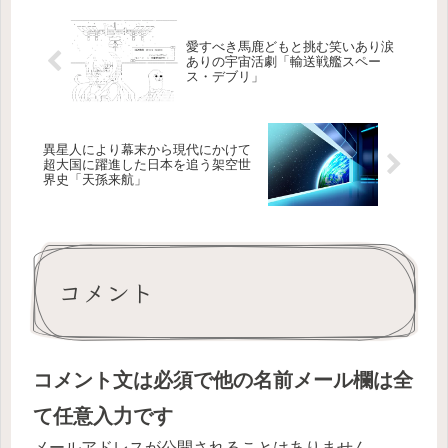
愛すべき馬鹿どもと挑む笑いあり涙
ありの宇宙活劇「輸送戦艦スペー
ス・デブリ」
異星人により幕末から現代にかけて
超大国に躍進した日本を追う架空世
界史「天孫来航」
コメント
コメント文は必須で他の名前メール欄は全
て任意入力です
メールアドレスが公開されることはありません。