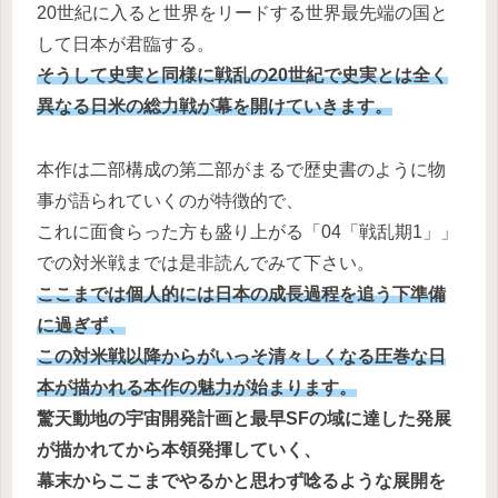
20世紀に入ると世界をリードする世界最先端の国と
して日本が君臨する。
そうして
史実と同様に戦乱の20世紀で史実とは全く
異なる日米の総力戦が幕を開けていきます。
本作は二部構成の第二部がまるで歴史書のように物
事が語られていくのが特徴的で、
これに面食らった方も盛り上がる「04「戦乱期1」」
での対米戦までは是非読んでみて下さい。
ここまでは個人的には日本の成長過程を追う下準備
に過ぎず、
この対米戦以降からがいっそ清々しくなる圧巻な日
本が描かれる本作の魅力が始まります。
驚天動地の宇宙開発計画と最早SFの域に達した発展
が描かれてから本領発揮していく、
幕末からここまでやるかと思わず唸るような展開を