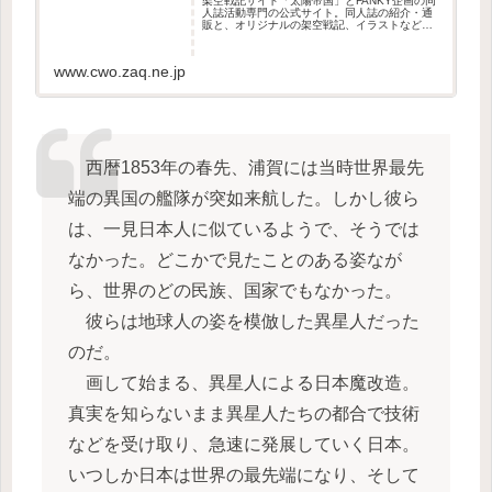
架空戦記サイト「太陽帝国」とFANKY企画の同
人誌活動専門の公式サイト。同人誌の紹介・通
販と、オリジナルの架空戦記、イラストなど紹
介。
www.cwo.zaq.ne.jp
西暦1853年の春先、浦賀には当時世界最先
端の異国の艦隊が突如来航した。しかし彼ら
は、一見日本人に似ているようで、そうでは
なかった。どこかで見たことのある姿なが
ら、世界のどの民族、国家でもなかった。
彼らは地球人の姿を模倣した異星人だった
のだ。
画して始まる、異星人による日本魔改造。
真実を知らないまま異星人たちの都合で技術
などを受け取り、急速に発展していく日本。
いつしか日本は世界の最先端になり、そして