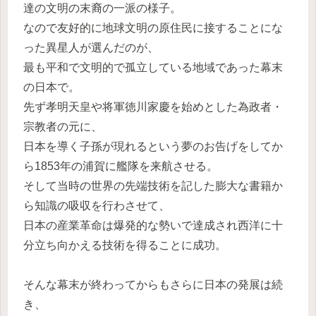
達の文明の末裔の一派の様子。
なので友好的に地球文明の原住民に接することにな
った異星人が選んだのが、
最も平和で文明的で孤立している地域であった幕末
の日本で。
先ず孝明天皇や将軍徳川家慶を始めとした為政者・
宗教者の元に、
日本を導く子孫が現れるという夢のお告げをしてか
ら1853年の浦賀に艦隊を来航させる。
そして当時の世界の先端技術を記した膨大な書籍か
ら知識の吸収を行わさせて、
日本の産業革命は爆発的な勢いで達成され西洋に十
分立ち向かえる技術を得ることに成功。
そんな幕末が終わってからもさらに日本の発展は続
き、