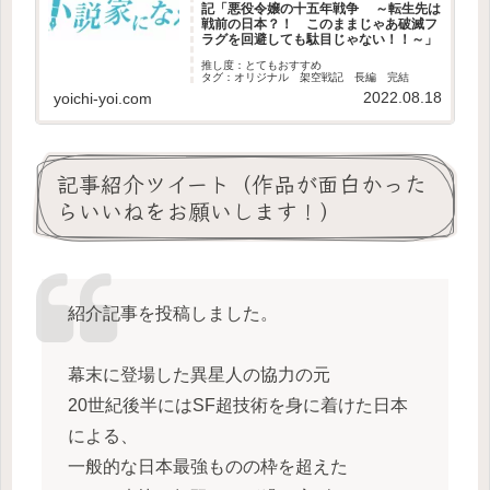
記「悪役令嬢の十五年戦争 ～転生先は
戦前の日本？！ このままじゃあ破滅フ
ラグを回避しても駄目じゃない！！～」
推し度：とてもおすすめ
タグ：オリジナル 架空戦記 長編 完結
2022.08.18
yoichi-yoi.com
記事紹介ツイート（作品が面白かった
らいいねをお願いします！）
紹介記事を投稿しました。
幕末に登場した異星人の協力の元
20世紀後半にはSF超技術を身に着けた日本
による、
一般的な日本最強ものの枠を超えた