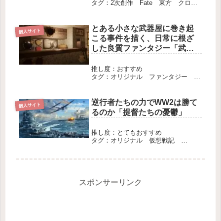
タグ：2次創作 Fate 東方 クロス
オーバー 長編 完結
とある小さな武器屋に巻き起
個人サイト
こる事件を描く、日常に根ざ
した良質ファンタジー「武器
屋リードの営業日誌」
推し度：おすすめ
タグ：オリジナル ファンタジー 長
編 エター
逆行者たちの力でWW2は勝て
個人サイト
るのか「提督たちの憂鬱」
推し度：とてもおすすめ
タグ：オリジナル 仮想戦記
WW2 長編 完結
スポンサーリンク