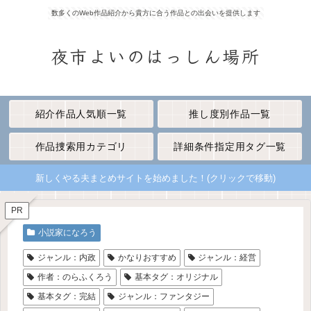
数多くのWeb作品紹介から貴方に合う作品との出会いを提供します
夜市よいのはっしん場所
紹介作品人気順一覧
推し度別作品一覧
作品捜索用カテゴリ
詳細条件指定用タグ一覧
新しくやる夫まとめサイトを始めました！(クリックで移動)
PR
小説家になろう
ジャンル：内政
かなりおすすめ
ジャンル：経営
作者：のらふくろう
基本タグ：オリジナル
基本タグ：完結
ジャンル：ファンタジー