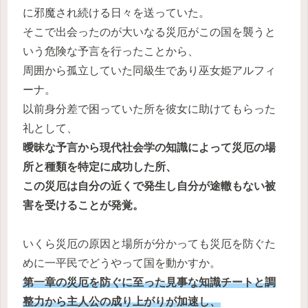
に邪魔され続ける日々を送っていた。
そこで出会ったのが大いなる災厄がこの国を襲うと
いう危険な予言を行ったことから、
周囲から孤立していた同級生であり巫女姫アルフィ
ーナ。
以前身分差で困っていた所を彼女に助けてもらった
礼として、
曖昧な予言から現代社会学の知識によって災厄の場
所と種類を特定に成功した所、
この災厄は自分の近くで発生し自分が途轍もない被
害を受けることが発覚。
いくら災厄の原因と場所が分かっても災厄を防ぐた
めに一平民でどうやって国を動かすか。
第一章の災厄を防ぐに至った見事な知識チートと調
整力から主人公の成り上がりが加速し、