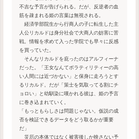
不吉な予言が告げられる。だが、反逆者の血
筋を疎まれる姫の言葉は無視される。
経済学部院生から行商人の子に転生した主
人公リカルドは身分社会で大商人の妨害に苦
戦。情報を求めて入った学院でも早々に反感
を買っていた。
そんなリカルドを庇ったのはアルフィーナ
だった。「王女なんてボラティリティーの高
い人間には近づかない」と保身に走ろうとす
るリカルド。だが「策士を気取ってる割にチ
ョロい」と幼馴染に嘆かれる彼は、姫の予言
に巻き込まれていく。
「もっともらしさは問題じゃない。仮説の成
否を検証できるデータをどう取るかが重要
だ」
災厄の本体ではなく被害後しか映さない予