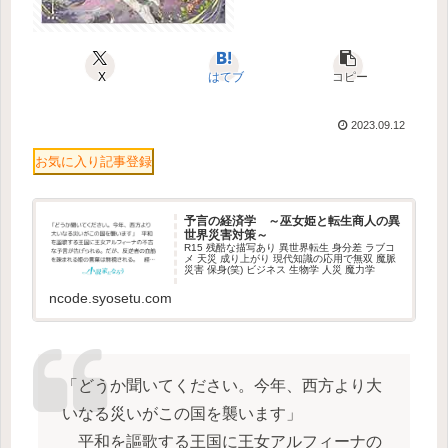
X
はてブ
コピー
2023.09.12
お気に入り記事登録
予言の経済学 ～巫女姫と転生商人の異
世界災害対策～
R15 残酷な描写あり 異世界転生 身分差 ラブコ
メ 天災 成り上がり 現代知識の応用で無双 魔脈
災害 保身(笑) ビジネス 生物学 人災 魔力学
ncode.syosetu.com
「どうか聞いてください。今年、西方より大
いなる災いがこの国を襲います」
平和を謳歌する王国に王女アルフィーナの