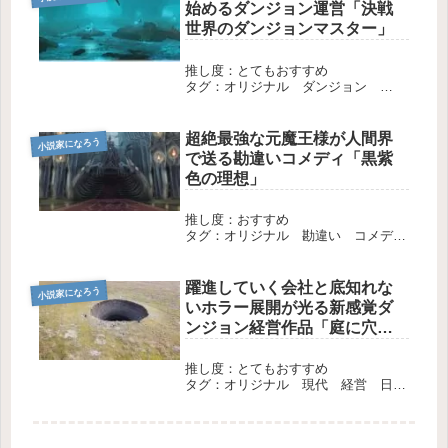
始めるダンジョン運営「決戦
世界のダンジョンマスター」
推し度：とてもおすすめ
タグ：オリジナル ダンジョン
SF 長編 完結
超絶最強な元魔王様が人間界
小説家になろう
で送る勘違いコメディ「黒紫
色の理想」
推し度：おすすめ
タグ：オリジナル 勘違い コメデ
ィ 長編 エター
躍進していく会社と底知れな
小説家になろう
いホラー展開が光る新感覚ダ
ンジョン経営作品「庭に穴が
できた。ダンジョンかもしれ
ないけど俺はゴミ捨て場にし
推し度：とてもおすすめ
タグ：オリジナル 現代 経営 日
てる」
常 長編