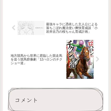
最強キャラに憑依した主人公による
落ちこぼれ魔法使い爽快育成談「小
岩井吉乃の桜ちゃん育成計画」
地方競馬から世界に君臨した競走馬
を追う競馬群像劇「12ハロンのチク
ショー道」
コメント