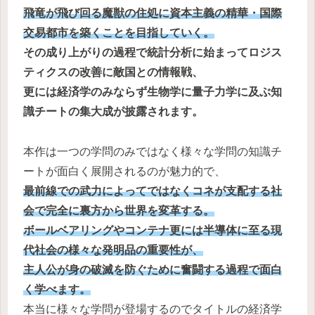
飛竜が飛び回る魔獣の住処に資本主義の精華・国際
交易都市を築くことを目指していく。
その成り上がりの過程で統計分析に始まってロジス
ティクスの改善に敵国との情報戦、
更には経済学のみならず生物学に量子力学に及ぶ知
識チートの集大成が披露されます。
本作は一つの学問のみではなく様々な学問の知識チ
ートが面白く展開されるのが魅力的で、
最前線での武力によってではなくコネが支配する社
会で完全に裏方から世界を変革する。
ボールベアリングやコンテナ更には半導体に至る現
代社会の様々な発明品の重要性が、
主人公が身の破滅を防ぐために奮闘する過程で面白
く学べます。
本当に様々な学問が登場するのでタイトルの経済学