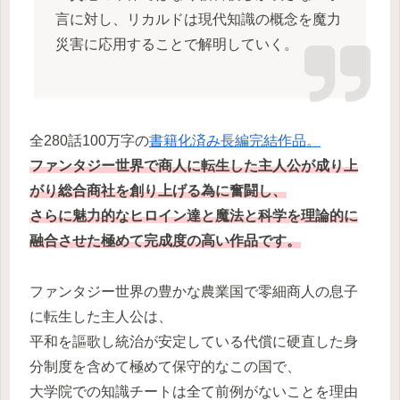
言に対し、リカルドは現代知識の概念を魔力
災害に応用することで解明していく。
全280話100万字の
書籍化済み長編完結作品。
ファンタジー世界で商人に転生した主人公が成り上
がり総合商社を創り上げる為に奮闘し、
さらに魅力的なヒロイン達と魔法と科学を理論的に
融合させた極めて完成度の高い作品です。
ファンタジー世界の豊かな農業国で零細商人の息子
に転生した主人公は、
平和を謳歌し統治が安定している代償に硬直した身
分制度を含めて極めて保守的なこの国で、
大学院での知識チートは全て前例がないことを理由