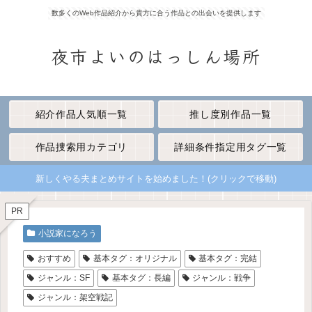
数多くのWeb作品紹介から貴方に合う作品との出会いを提供します
夜市よいのはっしん場所
紹介作品人気順一覧
推し度別作品一覧
作品捜索用カテゴリ
詳細条件指定用タグ一覧
新しくやる夫まとめサイトを始めました！(クリックで移動)
PR
小説家になろう
おすすめ
基本タグ：オリジナル
基本タグ：完結
ジャンル：SF
基本タグ：長編
ジャンル：戦争
ジャンル：架空戦記