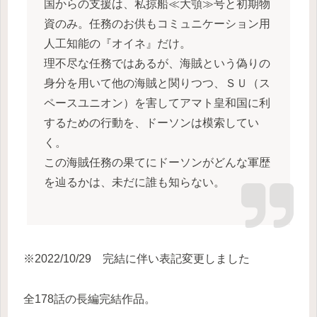
国からの支援は、私掠船≪大顎≫号と初期物
資のみ。任務のお供もコミュニケーション用
人工知能の『オイネ』だけ。
理不尽な任務ではあるが、海賊という偽りの
身分を用いて他の海賊と関りつつ、ＳＵ（ス
ペースユニオン）を害してアマト皇和国に利
するための行動を、ドーソンは模索してい
く。
この海賊任務の果てにドーソンがどんな軍歴
を辿るかは、未だに誰も知らない。
※2022/10/29 完結に伴い表記変更しました
全178話の長編完結作品。