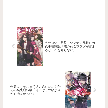
カッコいい悪役（ツンデレ風味）の
孤軍奮闘記「俺の死亡フラグが留ま
るところを知らない」
作者よ、そこまで追い込むか…！か
らの爽快逆転劇「俺にはこの暗がり
が心地よかった」