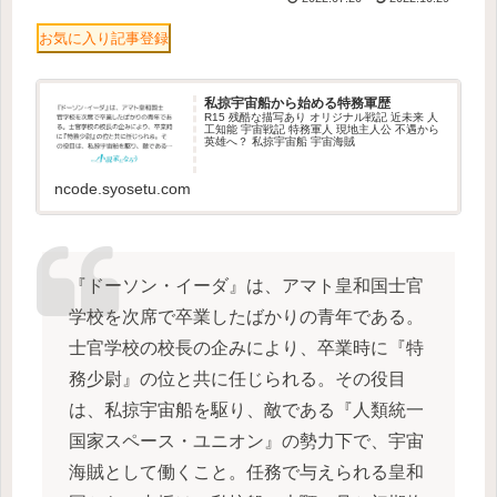
お気に入り記事登録
私掠宇宙船から始める特務軍歴
R15 残酷な描写あり オリジナル戦記 近未来 人
工知能 宇宙戦記 特務軍人 現地主人公 不遇から
英雄へ？ 私掠宇宙船 宇宙海賊
ncode.syosetu.com
『ドーソン・イーダ』は、アマト皇和国士官
学校を次席で卒業したばかりの青年である。
士官学校の校長の企みにより、卒業時に『特
務少尉』の位と共に任じられる。その役目
は、私掠宇宙船を駆り、敵である『人類統一
国家スペース・ユニオン』の勢力下で、宇宙
海賊として働くこと。任務で与えられる皇和