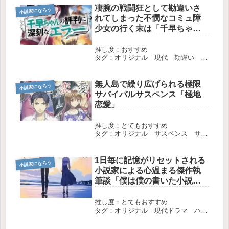
凄腕の戦闘狂として勘違いさ
小説家になろう
れてしまった不憫なコミュ障
少女の行く末は「千早ちゃん
の評判に深刻なエラー」
推し度：おすすめ
タグ：オリジナル 現代 勘違い 長
編 完結
無人島で繰り広げられる極限
小説家になろう
サバイバルサスペンス「極地
恋愛」
推し度：とてもおすすめ
タグ：オリジナル サスペンス サバ
イバル 恋愛 長編 完結
1日毎に記憶がリセットされる
小説家になろう
小説家による心温まる傑作執
筆談「僕は僕の書いた小説を
知らない」
推し度：とてもおすすめ
タグ：オリジナル 現代ドラマ ハー
ドボイルド 長編 完結