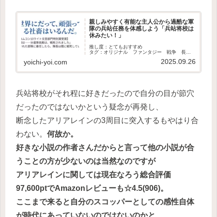
親しみやすく有能な主人公から過酷な軍
隊の兵站任務を体感しよう「兵站将校は
休みたい！」
推し度：とてもおすすめ
タグ：オリジナル ファンタジー 戦争 長
編 現行
2025.09.26
yoichi-yoi.com
兵站将校がそれ程に好きだったので自分の目が節穴
だったのではないかという疑念が再発し、
断念したアリアレインの3周目に突入するもやはり合
わない。
何故か。
好きな小説の作者さんだからと言って他の小説が合
うことの方が少ないのは当然なのですが
アリアレインに関しては現在なろう総合評価
97,600ptでAmazonレビューも☆4.5(906)。
ここまで来ると自分のスコッパーとしての感性自体
が時代にあっていないのではないのかと、