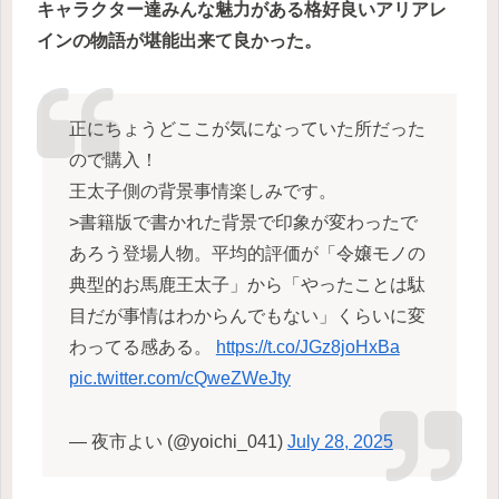
キャラクター達みんな魅力がある格好良いアリアレ
インの物語が堪能出来て良かった。
正にちょうどここが気になっていた所だった
ので購入！
王太子側の背景事情楽しみです。
>書籍版で書かれた背景で印象が変わったで
あろう登場人物。平均的評価が「令嬢モノの
典型的お馬鹿王太子」から「やったことは駄
目だが事情はわからんでもない」くらいに変
わってる感ある。
https://t.co/JGz8joHxBa
pic.twitter.com/cQweZWeJty
— 夜市よい (@yoichi_041)
July 28, 2025