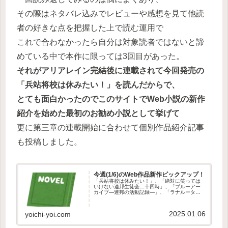
その際はネタバレ込みでレビューや感想を見て他読
者の好きな点を把握した上で読む運用で
これで合わなかったら自分は対象読者ではないと諦
めている中で本作に限っては3回目があった。
それがアリアレイン完結後に連載されて今回発売の
「兵站将校は休みたい！」を読んだからで、
とても面白かったのでこのサイトでWeb小説の新作
紹介を始めた最初のお勧め小説として挙げて
更に第三章の連載開始に合わせて個別作品紹介記事
も投稿しました。
今週(1/6)のWeb作品新作ピックアップ！
「兵站将校は休みたい！」、「絶対に笑っては
いけない連邦生徒会二十四時」、「ブルーアー
カイブ―連邦の活動記録―」、「ラナルータ」
の紹介です。
2025.01.06
yoichi-yoi.com