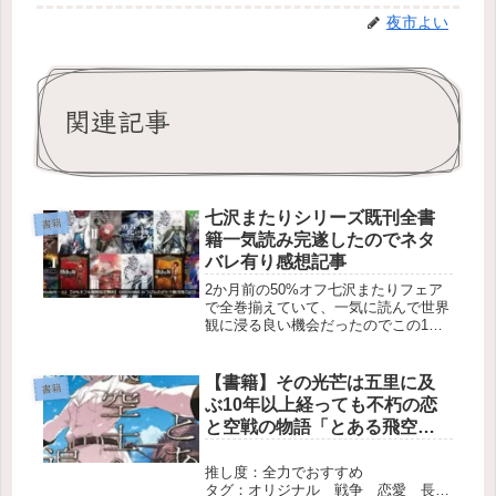
夜市よい
関連記事
七沢またりシリーズ既刊全書
書籍
籍一気読み完遂したのでネタ
バレ有り感想記事
2か月前の50%オフ七沢またりフェア
で全巻揃えていて、一気に読んで世界
観に浸る良い機会だったのでこの1週
間で最新刊まで完読しました。web版
既読者勢で特に死神を食べた少女は10
年強で5周はしているのですが、一気
【書籍】その光芒は五里に及
書籍
読み宣言した訳ではないので途中...
ぶ10年以上経っても不朽の恋
と空戦の物語「とある飛空士
への追憶」
推し度：全力でおすすめ
タグ：オリジナル 戦争 恋愛 長