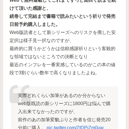
Webで無料連載してこれまでずっと面白く読ませ続
けて頂いた感謝と、
続巻して完結まで書籍で読みたいという祈りで発売
日前予約購入しました。
Web版読者として新シリーズへのリスクを廃した安
定択は様子見一択なのですが、
最終的に買うかどうかは信頼感謝祈りという客観的
な領域ではないところでの決断となり
最近のインフレを一番実感しているのがこの本の値
段で3割ぐらい数年で高くなりましたよね。
実際どれくらい加筆があるのか分からない
web版既読の新シリーズに1800円は悩んで購
入出来てなかったのですが、
前作のあの加筆変貌ぶりと作者を信じ発売20
分前に購入。
pic.twitter.com/ZtDPjZm0uw