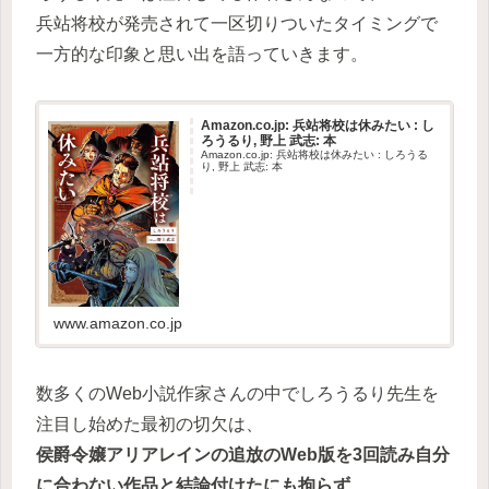
兵站将校が発売されて一区切りついたタイミングで
一方的な印象と思い出を語っていきます。
Amazon.co.jp: 兵站将校は休みたい : し
ろうるり, 野上 武志: 本
Amazon.co.jp: 兵站将校は休みたい : しろうる
り, 野上 武志: 本
www.amazon.co.jp
数多くのWeb小説作家さんの中でしろうるり先生を
注目し始めた最初の切欠は、
侯爵令嬢アリアレインの追放のWeb版を3回読み自分
に合わない作品と結論付けたにも拘らず