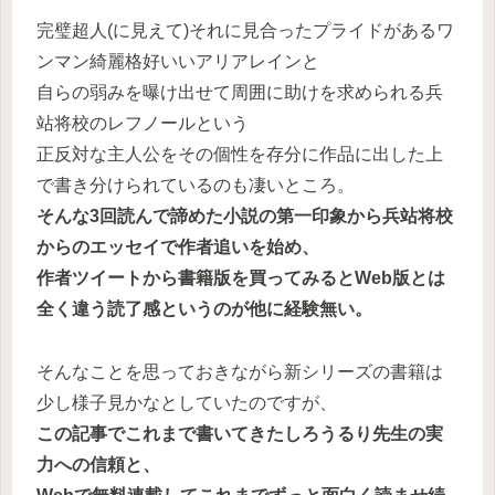
完璧超人(に見えて)それに見合ったプライドがあるワ
ンマン綺麗格好いいアリアレインと
自らの弱みを曝け出せて周囲に助けを求められる兵
站将校のレフノールという
正反対な主人公をその個性を存分に作品に出した上
で書き分けられているのも凄いところ。
そんな3回読んで諦めた小説の第一印象から兵站将校
からのエッセイで作者追いを始め、
作者ツイートから書籍版を買ってみるとWeb版とは
全く違う読了感というのが他に経験無い。
そんなことを思っておきながら新シリーズの書籍は
少し様子見かなとしていたのですが、
この記事でこれまで書いてきたしろうるり先生の実
力への信頼と、