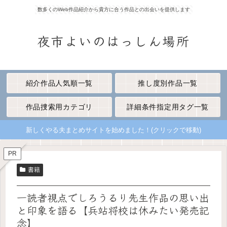
数多くのWeb作品紹介から貴方に合う作品との出会いを提供します
夜市よいのはっしん場所
紹介作品人気順一覧
推し度別作品一覧
作品捜索用カテゴリ
詳細条件指定用タグ一覧
新しくやる夫まとめサイトを始めました！(クリックで移動)
PR
書籍
一読者視点でしろうるり先生作品の思い出
と印象を語る【兵站将校は休みたい発売記
念】