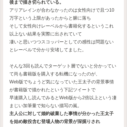
後まで描き切られている。
アリアレインが合わなかったのは女性向けで且つ10
万字という上限があったからと腑に落ち
そして女性向けレーベルから書籍化するというこれ
以上ない結果を実際に出されていて
凄いと思いつつスコッパーとしての感性は問題ない
とレーベルで分かり安堵してました。
そんな3回も読んでターゲット層でないと分かってい
て尚も書籍版を購入する転機になったのが、
Web版でちょうど気になっていた王太子の背景事情
が書籍版で描かれたという下記ツイートで
早速購入し読んでみるとWeb版から2倍以上という凄
まじい加筆量で知らない描写の嵐。
主人公に対して婚約破棄した事情が分かった王太子
を始め敵役含む登場人物の背景が深掘りされ