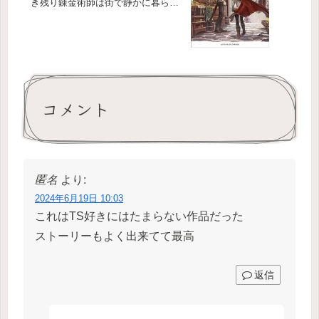
き残り錬金術師は街で静かに暮らし
たい」
コメント
匿名
より:
2024年6月19日 10:03
これはTS好きにはたまらない作品だった
ストーリーもよく出来てて最高
返信