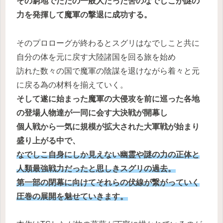
その窮地でただの一般人だった筈のなでしこが謎の
力を発揮して魔軍の撃退に成功する。
そのプロローグが終わるとスグリはなでしこと共に
自分の体を元に戻す大陸諸国を回る旅を始め
訪れた数々の国で魔軍の陰謀を退けながら着々と元
に戻る為の材料を揃えていく。
そして遂に始まった魔軍の大侵攻を前に巡った各地
の登場人物達が一同に会す大決戦が開幕し
個人戦から一気に規模が拡大された大軍戦が始まり
盛り上がる中で、
なでしこ自身にしか見えない幽霊や謎の力の正体と
人類最強戦力だったと思しきスグリの過去。
第一部の閉幕に向けてそれらの伏線が繋がっていく
圧巻の展開を魅せていきます。