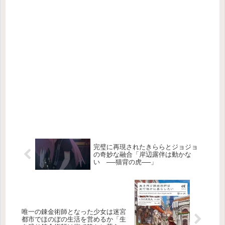
完璧に再現されたきららとジョジョ
の奇妙な融合「岸辺露伴は動かな
い ──猫背の虎──」
唯一の錬金術師となった少女は迷宮
都市でほのぼの生活を営めるか「生