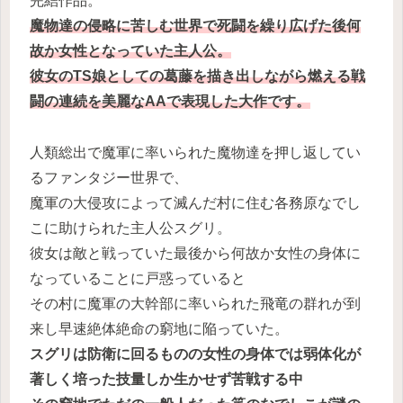
完結作品。
魔物達の侵略に苦しむ世界で死闘を繰り広げた後何
故か女性となっていた主人公。
彼女のTS娘としての葛藤を描き出しながら燃える戦
闘の連続を美麗なAAで表現した大作です。
人類総出で魔軍に率いられた魔物達を押し返してい
るファンタジー世界で、
魔軍の大侵攻によって滅んだ村に住む各務原なでし
こに助けられた主人公スグリ。
彼女は敵と戦っていた最後から何故か女性の身体に
なっていることに戸惑っていると
その村に魔軍の大幹部に率いられた飛竜の群れが到
来し早速絶体絶命の窮地に陥っていた。
スグリは防衛に回るものの女性の身体では弱体化が
著しく培った技量しか生かせず苦戦する中