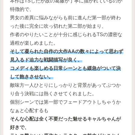
本作はTSしたが故の葛藤が丁寧に描かれているのが
特徴的で、
男女の差異に悩みながらも前に進んだ第一部が終わ
った後に完全に吹っ切れた第二部が始まり、
作者のやりたいことが十分に感じられるTSの濃密な
過程が楽しめました。
そして凝られた自作の大作AAの数々によって思わず
見入るド迫力な戦闘描写が良く、
コメディも楽しめる日常シーンとも緩急がついて決
して飽きさせない。
敵味方一人ひとりにしっかりと背景があってぶつか
り合う決戦には熱くさせてくれました。
個別シーンでは第一部でフェードアウトしちゃうか
なぁと心配するも
そんな心配は全く不要だった魅せるキャルちゃんが
好きで、