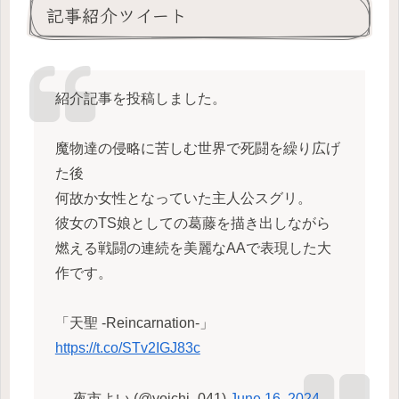
記事紹介ツイート
紹介記事を投稿しました。
魔物達の侵略に苦しむ世界で死闘を繰り広げ
た後
何故か女性となっていた主人公スグリ。
彼女のTS娘としての葛藤を描き出しながら
燃える戦闘の連続を美麗なAAで表現した大
作です。
「天聖 -Reincarnation-」
https://t.co/STv2IGJ83c
— 夜市よい (@yoichi_041)
June 16, 2024