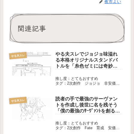
夜市よい
関連記事
やる夫スレでジョジョ味溢れ
やる夫スレ
る本格オリジナルスタンドバ
トルを「糸色ゼミには奇妙な
学生たちが集うようです」
推し度：とてもおすすめ
タグ：2次創作 ジョジョ 非安価ス
レ 長編 完結
読者の手で最強のサーヴァン
やる夫スレ
トを作成し後世に名を残そう
「僕の最強のｻｰｳﾞｧﾝﾄを創るス
レ」
推し度：とてもおすすめ
タグ：2次創作 Fate 育成 安価ス
レ 長編 現行