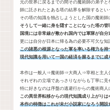
元の世界に戻るまでの間その魔術師の弟子と
師に託されたとある塔の結界を解除するとい
その塔の知識を独占しようとした国の魔術師
そうして一緒に身を隠すことになった塔の管
国境には非常線が敷かれ国内では軍隊が自分
更には自分が日本に帰る為の必要不可欠な知
この諸悪の根源となった軍を率いる権力を持
現代知識を用いて一国の経済を握るまでに成
本作は一般人⇒魔術師⇒大商人⇒宰相と主人
それぞれの立場であっさりながらも丁寧に見
特に好きなのは序盤の逃避行からの魔術商人
この異世界転移からの現代知識成り上がりは
本作の特徴はこれが未だ小説家になろう開設1