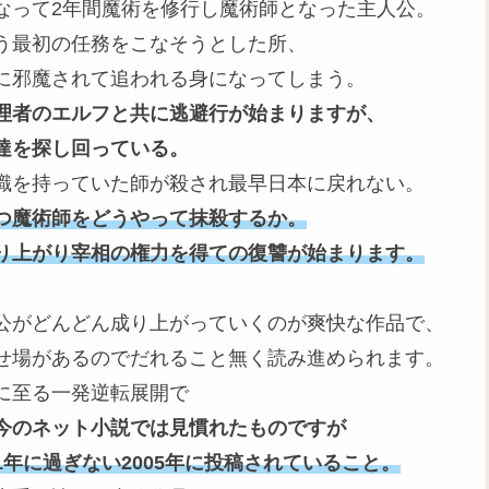
なって2年間魔術を修行し魔術師となった主人公。
う最初の任務をこなそうとした所、
に邪魔されて追われる身になってしまう。
理者のエルフと共に逃避行が始まりますが、
達を探し回っている。
識を持っていた師が殺され最早日本に戻れない。
つ魔術師をどうやって抹殺するか。
り上がり宰相の権力を得ての復讐が始まります。
公がどんどん成り上がっていくのが爽快な作品で、
せ場があるのでだれること無く読み進められます。
に至る一発逆転展開で
今のネット小説では見慣れたものですが
年に過ぎない2005年に投稿されていること。