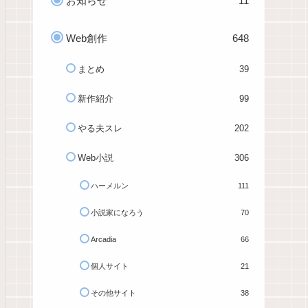
お知らせ
11
Web創作
648
まとめ
39
新作紹介
99
やる夫スレ
202
Web小説
306
ハーメルン
111
小説家になろう
70
Arcadia
66
個人サイト
21
その他サイト
38