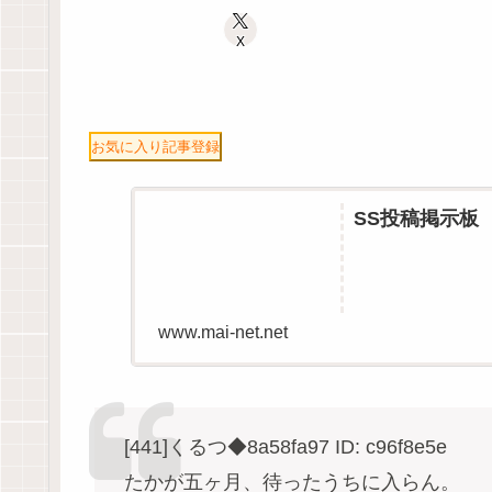
X
お気に入り記事登録
SS投稿掲示板
www.mai-net.net
[441]くるつ◆8a58fa97 ID: c96f8e5e
たかが五ヶ月、待ったうちに入らん。