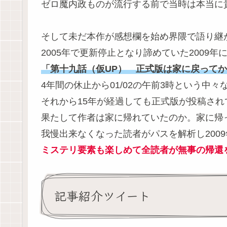
ゼロ魔内政ものが流行する前で当時は本当に
そして未だ本作が感想欄を始め界隈で語り継
2005年で更新停止となり諦めていた2009
「第十九話（仮UP） 正式版は家に戻ってから」の文言
4年間の休止から01/02の午前3時という中
それから15年が経過しても正式版が投稿され
果たして作者は家に帰れていたのか。家に帰
我慢出来なくなった読者がパスを解析し200
ミステリ要素も楽しめて全読者が無事の帰還
記事紹介ツイート