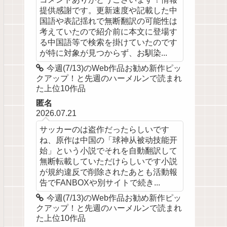
提供感謝です。更新速度や記載した中
国語や表記揺れで無断翻訳の可能性は
考えていたので紹介前に本文に登場す
る中国語等で検索を掛けていたのです
が特に対象が見つからず、お馴染...
今週(7/13)のWeb作品お勧め新作ピッ
クアップ！と先週のハーメルンで読まれ
た上位10作品
匿名
2026.07.21
サッカーのは盗作だったらしいです
ね、原作は中国の「球神从被动技能开
始」という小説でそれを自動翻訳して
無断転載していただけらしいです小説
が規約違反で削除されたあとも活動報
告でFANBOXや別サイトで続き...
今週(7/13)のWeb作品お勧め新作ピッ
クアップ！と先週のハーメルンで読まれ
た上位10作品