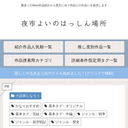
数多くのWeb作品紹介から貴方に合う作品との出会いを提供します
夜市よいのはっしん場所
紹介作品人気順一覧
推し度別作品一覧
作品捜索用カテゴリ
詳細条件指定用タグ一覧
新しくやる夫まとめサイトを始めました！(クリックで移動)
PR
小説家になろう
かなりおすすめ
基本タグ：オリジナル
基本タグ：完結
基本タグ：中編
ジャンル：戦争
ジャンル：架空戦記
ジャンル：歴史