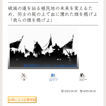
破滅の道を辿る植民地の未来を変えるた
め、同士の屍の上で血に濡れた旗を掲げよ
「我らの旗を掲げよ」
騎兵戦争のシルエットpngtree.com/
X
はてブ
コピー
2023.04.26
2025.06.02
お気に入り記事登録