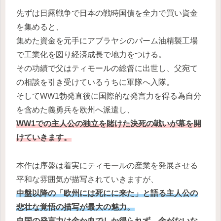
先ずは日露戦争で日本の戦時国債を全力で買い資金
を集めると、
集めた資金を元手にアブラヤシのパーム油精製工場
で工業化を図り経済成長で地力をつける。
その功績で父はティモールの総督に出世し、父宛て
の相談を引き受けているうちに軍隊へ入隊。
そしてWW1勃発直後に国際的な発言力を得る為自分
を含めた義勇兵を欧州へ派遣し、
WW1での主人公の独立を賭けた決死の戦いが幕を開
けていきます。
本作は序盤は着実にティモールの産業を発展させる
平和な雰囲気が描写されていきますが、
中盤以降の「欧州には死にに来た」と語る主人公の
悲壮な覚悟の描写が最大の魅力。
自国の発言力は金か血でしか得られず、金がないな