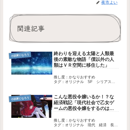
夜市よい
関連記事
終わりを迎える太陽と人類最
小説家になろう
後の素敵な物語「僕以外の人
類はＶＲ空間に移住した」
推し度：かなりおすすめ
タグ：オリジナル SF シリアス
長編 完結
こんな悪役令嬢いるか！？な
小説家になろう
経済戦記「現代社会で乙女ゲ
ームの悪役令嬢をするのはち
ょっと大変」
推し度：かなりおすすめ
タグ：オリジナル 現代 経済 長
編 現行