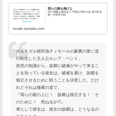
我らの旗を掲げよ
R15 残酷な描写あり IF戦記 時代小説 逆行転生
第一次世界大戦
ncode.syosetu.com
ポルトガル植民地ティモールの豪農の家に逆
行転生した主人公ルシア・ベント。
前世の知識から、故郷に破滅がやって来るこ
とを知っている彼女は、破滅を避け、故郷を
独立させるために戦うことを決意した。だけ
れどそれは修羅の道で。
『我らの屍の上に！ 故郷は独立する！ そ
のために！ 死ねるか!?』
果たして彼女は、彼女の故郷は、どうなるの