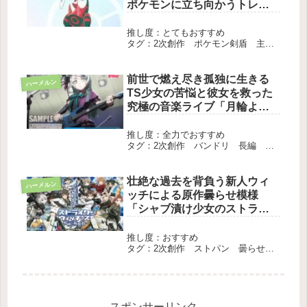
ポケモンに立ち向かうトレー
ナー達による熱戦バトル「エ
ラがみ無双」
推し度：とてもおすすめ
タグ：2次創作 ポケモン剣盾 主人
公最強 長編 完結
前世で燃え尽き孤独に生きる
ハーメルン
TS少女の苦悩と彼女を救った
究極の音楽ライブ「月輪より
滴り」
推し度：全力でおすすめ
タグ：2次創作 バンドリ 長編 完
結
壮絶な過去を背負う新人ウィ
ハーメルン
ッチによる原作曇らせ模様
「シャブ漬け少女のストライ
クウィッチーズ」
推し度：おすすめ
タグ：2次創作 ストパン 曇らせ
長編 完結
スポンサーリンク