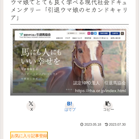
ウマ娘でとても良く学べる現代社会ドキュ
メンタリー「引退ウマ娘のセカンドキャリ
ア」
認定NPO法人 引退馬協会
https://rha.or.jp/index.html
X
はてブ
コピー
2023.05.18
2023.07.30
お気に入り記事登録