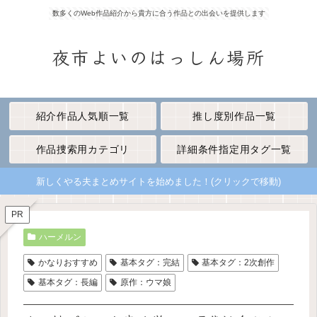
数多くのWeb作品紹介から貴方に合う作品との出会いを提供します
夜市よいのはっしん場所
紹介作品人気順一覧
推し度別作品一覧
作品捜索用カテゴリ
詳細条件指定用タグ一覧
新しくやる夫まとめサイトを始めました！(クリックで移動)
PR
ハーメルン
かなりおすすめ
基本タグ：完結
基本タグ：2次創作
基本タグ：長編
原作：ウマ娘