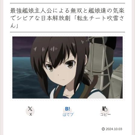
最強艦娘主人公による無双と艦娘達の気楽
でシビアな日本解放劇「転生チート吹雪さ
ん」
X
はてブ
コピー
2024.10.03