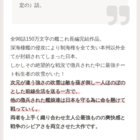
定の）話。
全98話150万文字の艦これ長編完結作品。
深海棲艦の侵攻により制海権を全て失い本州以外全
てが封鎖されてしまった日本。
しかしその絶望的な戦況で徴兵された中に最強チー
ト転生者の吹雪がいた！
次元が違う強さの吹雪は敵を薙ぎ倒し一人ほのぼの
とした前線生活を送る一方で、
他の徴兵された艦娘達は日本を守る為に命を懸けて
戦っていく。
両者を上手く織り合わせ主人公最強ものの爽快感と
戦争のシビアさを両立させた大作です。