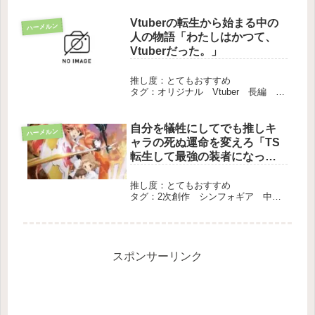
Vtuberの転生から始まる中の
ハーメルン
人の物語「わたしはかつて、
Vtuberだった。」
推し度：とてもおすすめ
タグ：オリジナル Vtuber 長編 完
結
自分を犠牲にしてでも推しキ
ハーメルン
ャラの死ぬ運命を変えろ「TS
転生して最強の装者になって
死ぬだけの話」
推し度：とてもおすすめ
タグ：2次創作 シンフォギア 中
編 完結
スポンサーリンク