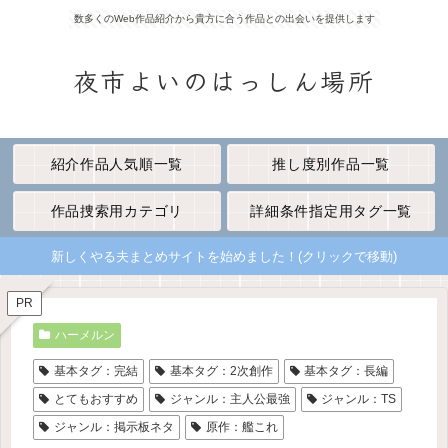
数多くのWeb作品紹介から貴方に合う作品との出会いを提供します
夜市よいのはっしん場所
紹介作品人気順一覧
推し度別作品一覧
作品捜索用カテゴリ
詳細条件指定用タグ一覧
新しくやる夫まとめサイトを始めました！(クリックで移動)
PR
ハーメルン
基本タグ：完結
基本タグ：2次創作
基本タグ：長編
とてもおすすめ
ジャンル：主人公最強
ジャンル：TS
ジャンル：掲示板ネタ
原作：艦これ