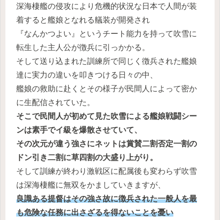
深海棲艦の侵攻により危機的状況な日本で人間が装
着すると艦娘となれる艤装が開発され
『なんかつよい』というチート能力を持って吹雪に
転生した主人公が徴兵に引っかかる。
そして送り込まれた訓練所で同じく徴兵された艦娘
達に実力の違いを叩きつける日々の中、
艦娘の救助に赴くとその様子が民間人によって密か
に生配信されていた。
そこで民間人が初めて見た吹雪による艦娘戦闘シー
ンは素手でイ級を爆散させていて、
その次元が違う強さにネットは賞賛二割否定一割の
ドン引き二割に草四割の大盛り上がり。
そして訓練が終わり激戦区に配属後も変わらず吹雪
は深海棲艦に無双をかましていきますが、
良識ある提督はその強さ故に徴兵された一般人を最
も危険な任務に出さざるを得ないことを憂い