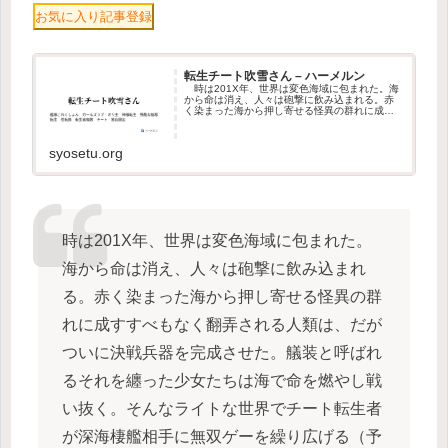
お気に入り記事登録
転生チート吹雪さん – ハーメルン
時は201X年、世界は変色海域に包まれた。海
から命は消え、人々は砲撃に飲み込まれる。赤
く染まった海から押し寄せる怪異の群れに成す
すべもなく翻弄される人類は、だがついに決戦
兵器を完成させた。艤装と呼ばれるそれを纏っ
た少女たちは海で命を燃やし戦い抜く。そんな
syosetu.org
ライトな世界でチート転生者が深海棲艦相手に
無双ゲーを繰り広げる（予定の）話。…
時は201X年、世界は変色海域に包まれた。
海から命は消え、人々は砲撃に飲み込まれ
る。赤く染まった海から押し寄せる怪異の群
れに成すすべもなく翻弄される人類は、だが
ついに決戦兵器を完成させた。艤装と呼ばれ
るそれを纏った少女たちは海で命を燃やし戦
い抜く。そんなライトな世界でチート転生者
が深海棲艦相手に無双ゲーを繰り広げる（予