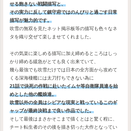
せる飽きない戦闘描写と、
その実力に反して鎮守府ではのんびりと過ごす日常
描写が魅力的です。
吹雪の無双を見たネット掲示板等の描写も色々なネ
タを織り交ぜて楽しませてくれました。
その気楽に楽しめる描写に加え締めるところはしっ
かり締める緩急がとても良く出来ていて、
幾ら最強でも吹雪だけでは日本の全方面から攻めて
くる深海棲艦には太刀打ちできない為に
21話で決死の作戦に赴いたイムヤ等自衛隊員達を始
めとした他の艦娘達。
吹雪以外の全員はシビアな現実と戦っているこのギ
ャップが最終決戦まで良い作品でした。
そして最後はまさかそこまで描くとはと驚く程に、
チート転生者のその後を描き切った大作となってい