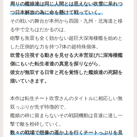
周りの艦娘達は同じ人間とは思えない吹雪に呆れつ
つ日本解放の為に命を懸けて戦っていく。
その戦いの舞台が本州から四国・九州・北海道と移
る中で立ちはだかるのは、
砲撃も魚雷も全く効かない超巨大深海棲艦を始めと
した圧倒的な力を持つ7体の超特殊個体。
吹雪を注視する動きを見せる大本営並びに深海棲艦
側にもいた転生者達の真意を探りながら、
彼女が無双する日常と死を覚悟した艦娘達の死闘を
描いていきます。
本作は転生チート吹雪さんのタイトルに相応しい無
双っぷりが先ず特徴的で、
艦娘の枠に留まらないその戦闘機動は音速に達し一
撃で敵を粉砕していく。
数々の戦場で想像の遥か上を行くチートっぷりを見