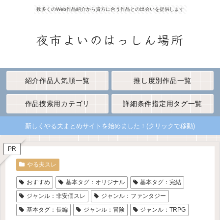
数多くのWeb作品紹介から貴方に合う作品との出会いを提供します
夜市よいのはっしん場所
紹介作品人気順一覧
推し度別作品一覧
作品捜索用カテゴリ
詳細条件指定用タグ一覧
新しくやる夫まとめサイトを始めました！(クリックで移動)
PR
やる夫スレ
おすすめ
基本タグ：オリジナル
基本タグ：完結
ジャンル：非安価スレ
ジャンル：ファンタジー
基本タグ：長編
ジャンル：冒険
ジャンル：TRPG