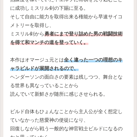
に成功しミスリル剣の下賜に至る。
そして自由に能力を取得出来る権能から早速サイコ
メトリーを取得し、
ミスリル剣から
勇者にまで登り詰めた男の戦闘技術
を得て和マンチの道を登っていく。
本作はオマージュ元とは
全く違った一つの理想のキ
ャラビルドが展開されるので、
ヘンダーソンの面白さの要素は残しつつ、舞台とな
る世界も異なっていることから
読んでいて新鮮さが随所に感じさせられる。
ビルド自体もひょんなことから主人公が全く想定し
ていなかった慈愛神の使徒になり、
回復しながら戦う一般的な神官戦士ビルドになるの