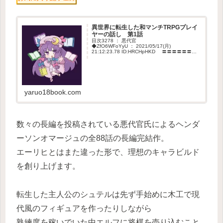
異世界に転生した和マンチTRPGプレイ
ヤーの話し 第1話
目次3278 ： 悪代官
◆ZfO6WFoYyU ： 2021/05/17(月)
21:12:23.78 ID:HRCHpHKD 〓〓〓〓〓〓〓
〓〓〓〓〓〓〓〓〓〓〓〓〓〓〓〓〓〓〓〓〓
〓〓〓〓〓〓〓〓 【異
世界に転生...
yaruo18book.com
数々の長編を投稿されている悪代官氏によるヘンダ
ーソンオマージュの全88話の長編完結作。
エーリヒとはまた違った形で、理想のキャラビルド
を創り上げます。
転生した主人公のシュテルは先ず手始めに木工で現
代風のフィギュアを作ったりしながら
熟練度を稼いでいた中エルフに将棋を売り込むこと