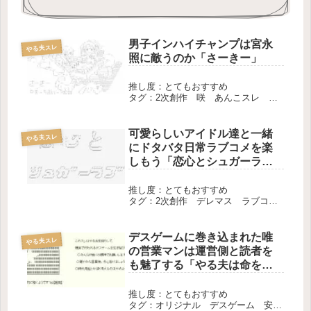
男子インハイチャンプは宮永
やる夫スレ
照に敵うのか「さーきー」
推し度：とてもおすすめ
タグ：2次創作 咲 あんこスレ 長
編 完結
可愛らしいアイドル達と一緒
やる夫スレ
にドタバタ日常ラブコメを楽
しもう「恋心とシュガーラ
ブ」
推し度：とてもおすすめ
タグ：2次創作 デレマス ラブコ
メ 長編 完結
デスゲームに巻き込まれた唯
やる夫スレ
の営業マンは運営側と読者を
も魅了する「やる夫は命を的
に稼ぐようです‘68」
推し度：とてもおすすめ
タグ：オリジナル デスゲーム 安価