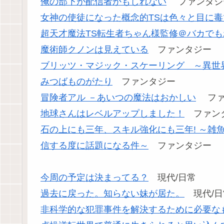
俺の部下が配信者かもしれない
ファンタジー
女神の使徒になった概念的TSは色々と目に
超天才魔法TS転生者ちゃん様監修＠バカで
魔術師クノンは見えている
ファンタジー
ブリッツ・マジック・スケーリング ～異世
みつばものがたり
ファンタジー
冒険者アル －あいつの魔法はおかしい
ファ
地球さんはレベルアップしました！
ファン
石の上にも三年、スキル強化にも三年! ～雑
信する度に話題になる件～
ファンタジー
今周の予定は決まってる？
現代/日常
過去に戻った。知らない妹が居た。
現代/日
非科学的な犯罪事件を解決するために必要な