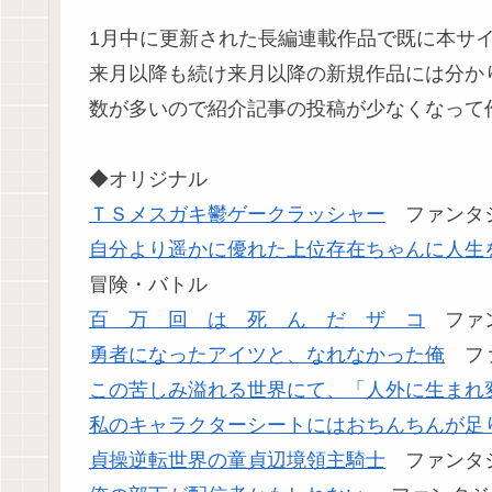
1月中に更新された長編連載作品で既に本サ
来月以降も続け来月以降の新規作品には分か
数が多いので紹介記事の投稿が少なくなって
◆オリジナル
ＴＳメスガキ鬱ゲークラッシャー
ファンタジ
自分より遥かに優れた上位存在ちゃんに人生
冒険・バトル
百 万 回 は 死 ん だ ザ コ
ファン
勇者になったアイツと、なれなかった俺
ファ
この苦しみ溢れる世界にて、「人外に生まれ
私のキャラクターシートにはおちんちんが足
貞操逆転世界の童貞辺境領主騎士
ファンタジ