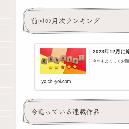
前回の月次ランキング
2023年12月
今年もよろしくお願
yoichi-yoi.com
今追っている連載作品