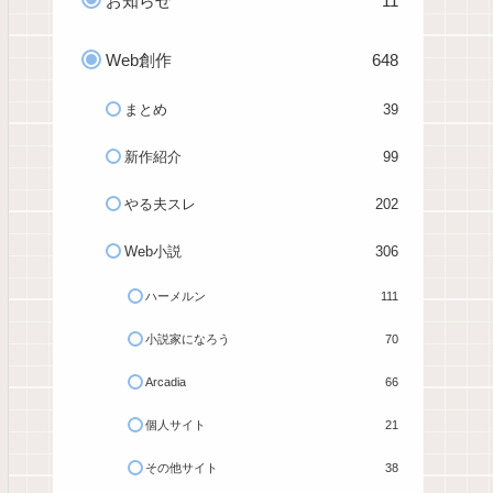
お知らせ
11
Web創作
648
まとめ
39
新作紹介
99
やる夫スレ
202
Web小説
306
ハーメルン
111
小説家になろう
70
Arcadia
66
個人サイト
21
その他サイト
38