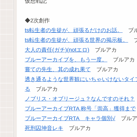
仮想戦記
◆2次創作
ts転生者の生徒が、頑張るだけのお話。
ブル
ts転生者の生徒が、頑張る世界の掲示板。
ブ
大人の責任(ガチ)(notエロ)
ブルアカ
ブルーアーカイブを、もう一度。
ブルアカ
嘗ての先生、其の成れ果て
ブルアカ
透き通るような世界観にいちゃいけないタイ
る
ブルアカ
ノブリス・オブリージュ？なんですのそれ？
ブルーアーカイブRTA 称号「崇高」獲得まで
ブルーアーカイブRTA キャラ個別√
ブルア
死刑囚坤音レキ
ブルアカ