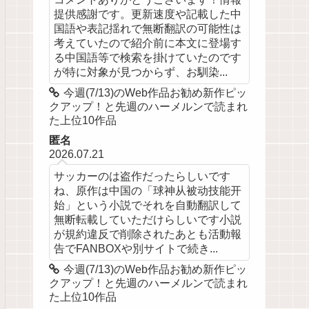
提供感謝です。更新速度や記載した中
国語や表記揺れで無断翻訳の可能性は
考えていたので紹介前に本文に登場す
る中国語等で検索を掛けていたのです
が特に対象が見つからず、お馴染...
今週(7/13)のWeb作品お勧め新作ピッ
クアップ！と先週のハーメルンで読まれ
た上位10作品
匿名
2026.07.21
サッカーのは盗作だったらしいです
ね、原作は中国の「球神从被动技能开
始」という小説でそれを自動翻訳して
無断転載していただけらしいです小説
が規約違反で削除されたあとも活動報
告でFANBOXや別サイトで続き...
今週(7/13)のWeb作品お勧め新作ピッ
クアップ！と先週のハーメルンで読まれ
た上位10作品