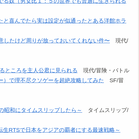
でる奴（男女比１：５の世界でも普通に生きられる
たと喜んでたら実は設定が似通ったとある洋館ホラ
を決意したけど周りが放っておいてくれない件〜
現代/
するところを主人公君に見られる
現代/冒険・バトル
ー）で理不尽クソゲーを超絶攻略してみた
SF/冒
迷の昭和にタイムスリップしたら～
タイムスリップ/
転生RTSで日本をアジアの覇者にする最速戦略～