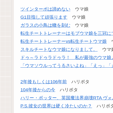
ツインターボは諦めない
ウマ娘
G1目指して頑張ります
ウマ娘
ガラスの小鳥は轍を刻む
ウマ娘
転生チートトレーナーはモブウマ娘を三冠に
転生チートトレーナーvs転生チートウマ娘
ウ
スキルチートなウマ娘になりまして。
ウマ
ドゥ～ラドゥラドゥラ！ 私が最強のウマ娘
「ウマソウルってうるさいよね」「えっ」「
2年後もしくは106年前
ハリポタ
104年後からの今
ハリポタ
ハリー・ポッター、英国魔法界崩壊RTA ヴ
P.S.彼女の世界は硬く冷たいのか？
ハリポタ