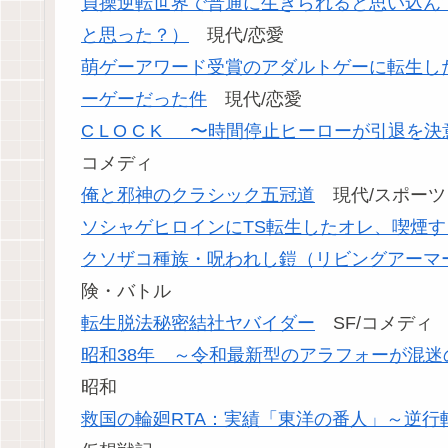
貞操逆転世界で普通に生きられると思い込ん
と思った？）
現代/恋愛
萌ゲーアワード受賞のアダルトゲーに転生し
ーゲーだった件
現代/恋愛
C L O C K 〜時間停止ヒーローが引退
コメディ
俺と邪神のクラシック五冠道
現代/スポーツ
ソシャゲヒロインにTS転生したオレ、喫煙
クソザコ種族・呪われし鎧（リビングアーマ
険・バトル
転生脱法秘密結社ヤバイダー
SF/コメディ
昭和38年 ～令和最新型のアラフォーが混
昭和
救国の輪廻RTA：実績「東洋の番人」～逆行