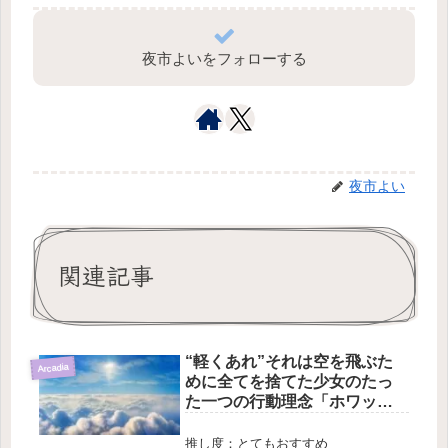
夜市よいをフォローする
夜市よい
関連記事
“軽くあれ”それは空を飛ぶた
Arcadia
めに全てを捨てた少女のたっ
た一つの行動理念「ホワッ
ト・ア・ワンダフル・ワール
ド(魔導師たちの群像)」
推し度：とてもおすすめ