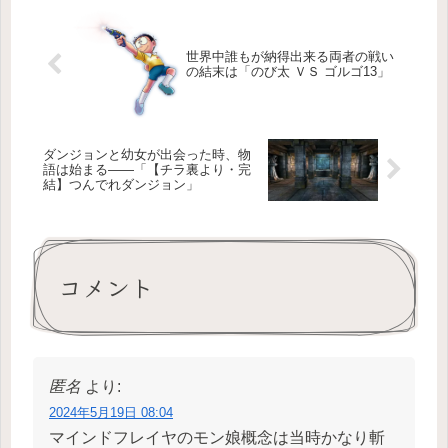
世界中誰もが納得出来る両者の戦い
の結末は「のび太 ＶＳ ゴルゴ13」
ダンジョンと幼女が出会った時、物
語は始まる――「【チラ裏より・完
結】つんでれダンジョン」
コメント
匿名
より:
2024年5月19日 08:04
マインドフレイヤのモン娘概念は当時かなり斬