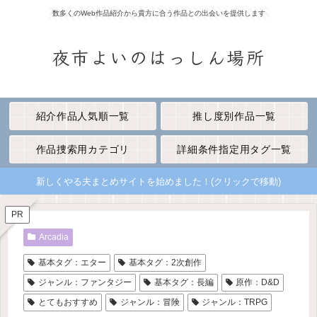
数多くのWeb作品紹介から貴方に合う作品との出会いを提供します
夜市よいのはっしん場所
紹介作品人気順一覧
推し度別作品一覧
作品捜索用カテゴリ
詳細条件指定用タグ一覧
新しくやる夫まとめサイトを始めました！(クリックで移動)
PR
Arcadia
基本タグ：エター
基本タグ：2次創作
ジャンル：ファンタジー
基本タグ：長編
原作：D&D
とてもおすすめ
ジャンル：冒険
ジャンル：TRPG