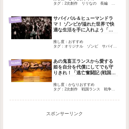
タグ：2次創作 リリなの 長編 完
結
サバイバル＆ヒューマンドラ
Arcadia
マ！ ゾンビが溢れた世界で快
適な生活を手に入れよう「ゾ
ンビ天国でサバイバル」
推し度：おすすめ
タグ：オリジナル ゾンビ サバイバ
ル 中編 完結
あの鬼畜王ランスから愛する
Arcadia
姫を自分を代償にしてでも守
りきれ！「逃亡奮闘記 (戦国ラ
ンス）」
推し度：かなりおすすめ
タグ：2次創作 戦国ランス 戦争
長編 エター
スポンサーリンク