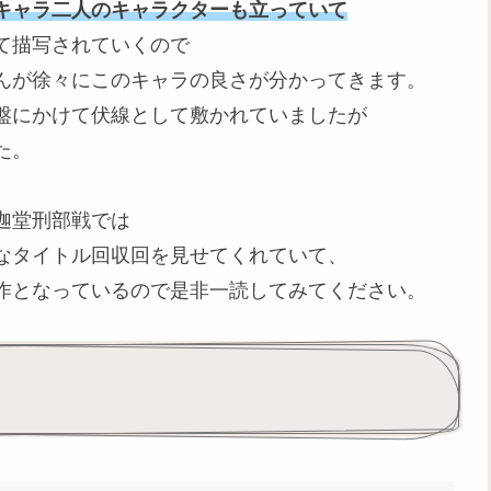
キャラ二人のキャラクターも立っていて
て描写されていくので
んが徐々にこのキャラの良さが分かってきます。
盤にかけて伏線として敷かれていましたが
た。
迦堂刑部戦では
なタイトル回収回を見せてくれていて、
作となっているので是非一読してみてください。