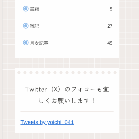
書籍
9
雑記
27
月次記事
49
Twitter（X）のフォローも宜
しくお願いします！
Tweets by yoichi_041