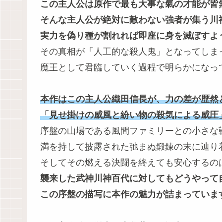
この主人公は原作で最も大事な氣の才能が皆
そんな主人公が絶対に敵わない強者が集う川
実力を偽り種が割れれば即座に身を滅ぼすよ
その真相が「人工的な殺人鬼」となってしま
魔王として君臨していく過程で明らかになっ
本作はこの主人公織田信長が、力の差が歴然
「見せ掛けの威風と紛い物の殺気による威圧
序盤の山場である風間ファミリーとの小さな
満を持して披露された弛まぬ鍛錬の末に辿り着
そしてその燃える決闘を終えても安心するの
襲来した武神川神百代に対してもどうやって
この序盤の描写に本作の魅力が詰まっていま