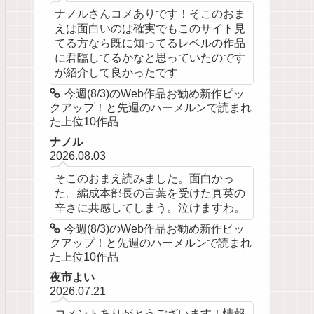
ナノルさんコメありです！そこのおま
えは面白いのは確実でもこのサイト見
てる方なら既に知ってるレベルの作品
に君臨してるかなと思っていたのです
が紹介して良かったです
今週(8/3)のWeb作品お勧め新作ピッ
クアップ！と先週のハーメルンで読まれ
た上位10作品
ナノル
2026.08.03
そこのおまえ読みました。面白かっ
た。編成本部長の言葉を受けた真英の
辛さに共感してしまう。泣けますわ。
今週(8/3)のWeb作品お勧め新作ピッ
クアップ！と先週のハーメルンで読まれ
た上位10作品
夜市よい
2026.07.21
コメントありがとうございます！情報