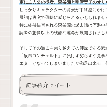
更に主人公の従者、森谷蘭と明智音子のオリ
しっかりキャラクターの背景が中終盤にかけ
最初は唐突で薄味に感じられるかもしれませ
特に終盤描写される森谷蘭の過去話は序盤中
読者の想像以上の残酷な運命が展開されまし
そしてその過去を乗り越えての師匠である釈
「殺風コンチェルト」に負けず劣らずな見事
エターとなってしまいましたが満足出来る一
記事紹介ツイート