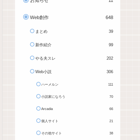
お知らせ
11
Web創作
648
まとめ
39
新作紹介
99
やる夫スレ
202
Web小説
306
ハーメルン
111
小説家になろう
70
Arcadia
66
個人サイト
21
その他サイト
38