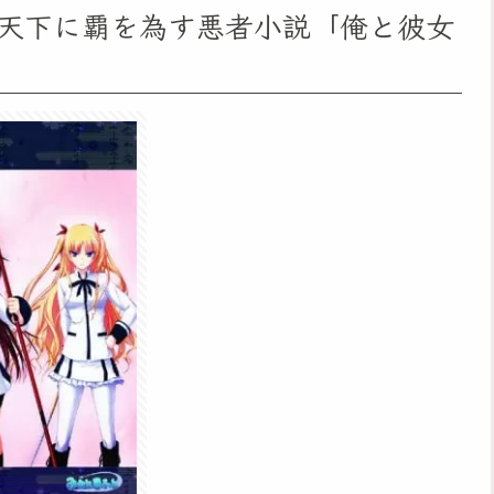
天下に覇を為す悪者小説「俺と彼女