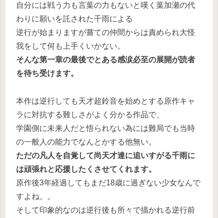
自分には戦う力も言葉の力もないと嘆く葉加瀬の代
わりに願いを託された千雨による
逆行が始まりますが嘗ての仲間からは責められ大怪
我をして何も上手くいかない。
そんな第一章の最後でとある感涙必至の展開が読者
を待ち受けます。
本作は逆行しても天才超鈴音を始めとする原作キャ
ラに対抗する難しさがよく分かる作品で、
学園側に未来人だと悟られない為には難局でも当時
の一般人の能力でなんとかする他無い。
ただの凡人を自覚して尚天才達に追いすがる千雨に
は頑張れと応援したくさせてくれます。
原作後3年経過してもまだ18歳に過ぎない少女なんで
すよね。。
そして印象的なのは逆行後も所々で描かれる逆行前