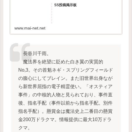
SS投稿掲示板
www.mai-net.net
長谷川千雨。
魔法界を絶望に貶めた白き翼の実質的
No,3。その首魁ネギ・スプリングフィールド
の腹心にしてブレイン。また旧世界出身なが
ら新世界屈指の電子精霊使い。「オスティア
事件」の中核的人物と見られており、事件直
後、指名手配（事件以前から指名手配。別件
指名手配）。懸賞金は魔法史上二番目の懸賞
金200万ドラクマ。情報提供に最大10万ドラ
クマ。