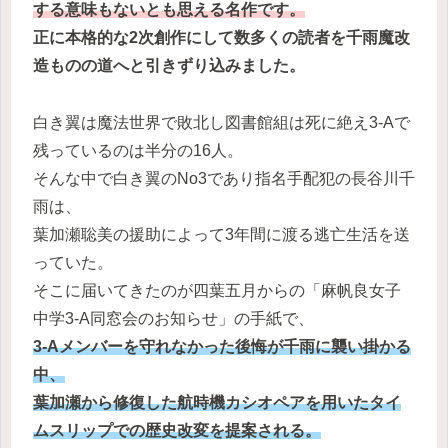
する意味もないとも思える名作です。
正に本格的な2次創作にして数多くの読者を千雨魔改
造ものの道へと引きずり込みました。
白き翼は魔法世界で敗北し図書館組は死に絶え3-Aで
残っているのは半分の16人。
そんな中で白き翼のNo3であり指名手配犯の長谷川千
雨は、
葉加瀬聡美の援助によって3年間に渡る逃亡生活を送
っていた。
そこに届いてきたのが四葉五月からの「麻帆良女子
中学3-A同窓会のお知らせ」の手紙で、
3-Aメンバーを守れなかった後悔が千雨に襲い掛かる
中、
葉加瀬から修復した航時機カシオペアを用いたタイ
ムスリップでの歴史改変を提案される。