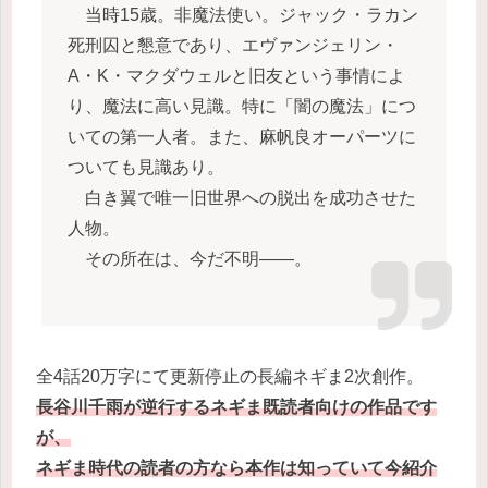
当時15歳。非魔法使い。ジャック・ラカン
死刑囚と懇意であり、エヴァンジェリン・
A・K・マクダウェルと旧友という事情によ
り、魔法に高い見識。特に「闇の魔法」につ
いての第一人者。また、麻帆良オーパーツに
ついても見識あり。
白き翼で唯一旧世界への脱出を成功させた
人物。
その所在は、今だ不明――。
全4話20万字にて更新停止の長編ネギま2次創作。
長谷川千雨が逆行するネギま既読者向けの作品です
が、
ネギま時代の読者の方なら本作は知っていて今紹介