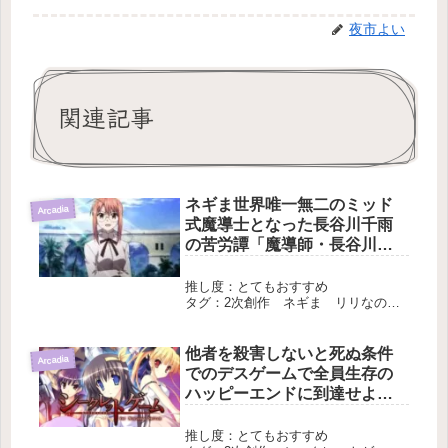
夜市よい
関連記事
ネギま世界唯一無二のミッド
Arcadia
式魔導士となった長谷川千雨
の苦労譚「魔導師・長谷川千
雨」
推し度：とてもおすすめ
タグ：2次創作 ネギま リリなの
クロス 千雨魔改造 長編 完結
他者を殺害しないと死ぬ条件
Arcadia
でのデスゲームで全員生存の
ハッピーエンドに到達せよ
「ハッピーエンドを君達に」
推し度：とてもおすすめ