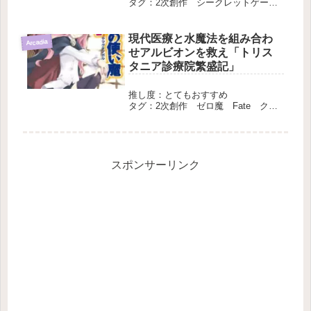
タグ：2次創作 シークレットゲー
ム デスゲーム 長編 完結
現代医療と水魔法を組み合わ
Arcadia
せアルビオンを救え「トリス
タニア診療院繁盛記」
推し度：とてもおすすめ
タグ：2次創作 ゼロ魔 Fate クロ
ス 長編 完結
スポンサーリンク