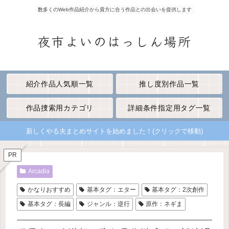
数多くのWeb作品紹介から貴方に合う作品との出会いを提供します
夜市よいのはっしん場所
紹介作品人気順一覧
推し度別作品一覧
作品捜索用カテゴリ
詳細条件指定用タグ一覧
新しくやる夫まとめサイトを始めました！(クリックで移動)
PR
Arcadia
かなりおすすめ
基本タグ：エター
基本タグ：2次創作
基本タグ：長編
ジャンル：逆行
原作：ネギま