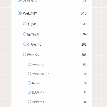
お知らせ
11
Web創作
648
まとめ
39
新作紹介
99
やる夫スレ
202
Web小説
306
ハーメルン
111
小説家になろう
70
Arcadia
66
個人サイト
21
その他サイト
38