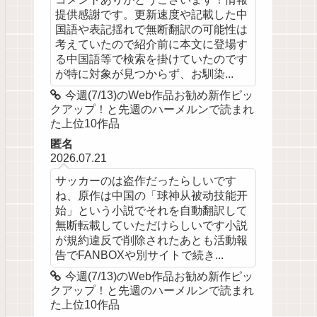
提供感謝です。更新速度や記載した中
国語や表記揺れで無断翻訳の可能性は
考えていたので紹介前に本文に登場す
る中国語等で検索を掛けていたのです
が特に対象が見つからず、お馴染...
今週(7/13)のWeb作品お勧め新作ピッ
クアップ！と先週のハーメルンで読まれ
た上位10作品
匿名
2026.07.21
サッカーのは盗作だったらしいです
ね、原作は中国の「球神从被动技能开
始」という小説でそれを自動翻訳して
無断転載していただけらしいです小説
が規約違反で削除されたあとも活動報
告でFANBOXや別サイトで続き...
今週(7/13)のWeb作品お勧め新作ピッ
クアップ！と先週のハーメルンで読まれ
た上位10作品