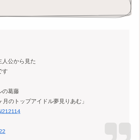
主人公から見た
です
ルの葛藤
ヶ月のトップアイドル夢見りあむ」
N212114
22