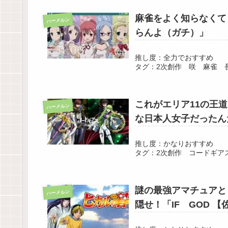
麻雀をよく知らなくて
ハーメルン
らんよ（ガチ）」
推し度：全力でおすすめ
タグ：2次創作 咲 麻雀 
これがエリア11の王
ハーメルン
な日本人女子だったん
推し度：かなりおすすめ
タグ：2次創作 コードギア
謎の最強アマチュアと
ハーメルン
隠せ！「IF GOD 