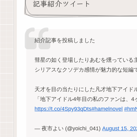
記事紹介ツイート
紹介記事を投稿しました
彗星の如く登場したりあむを燻っている
シリアスなクソデカ感情が魅力的な短編
天才を目の当たりにした凡才地下アイド
「地下アイドル4年目の私のファンは、4
https://t.co/4Spy93qDts
#hamelnovel
#hm
— 夜市よい (@yoichi_041)
August 15, 20