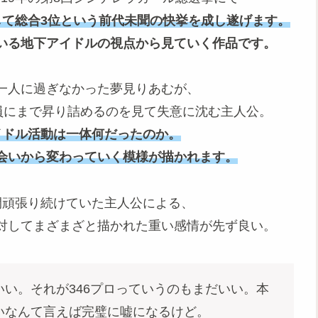
して総合3位という前代未聞の快挙を成し遂げます。
いる地下アイドルの視点から見ていく作品です。
一人に過ぎなかった夢見りあむが、
員にまで昇り詰めるのを見て失意に沈む主人公。
イドル活動は一体何だったのか。
会いから変わっていく模様が描かれます。
間頑張り続けていた主人公による、
対してまざまざと描かれた重い感情が先ず良い。
い。それが346プロっていうのもまだいい。本
いなんて言えば完璧に嘘になるけど。