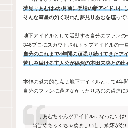
夢見りあむは3か月前に登場の新アイドルに
そんな彗星の如く現れた夢見りあむを燻って
地下アイドルとして活動する自分のファンの
346プロにスカウトされトップアイドルの一
自分のこれまで4年間の頑張り続けてきたア
苦しみ続ける主人公が偶然の本田未央との出
本作の魅力的な点は地下アイドルとして4年
自分のファンに過ぎなかったりあむの躍進に
りあむちゃんがアイドルになったのはい
当はめちゃくちゃ羨ましいし、嫉妬がな