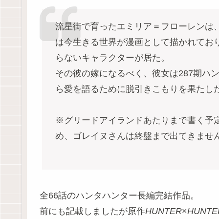
流星街で育ったエミリア＝フローレンは
は今生きる世界が漫画として描かれてお
らないキャラクターが居た。
その彼の嫁になるべく、彼女は287期ハ
ら愛を語るために脱引きこもりを果たし
※グリードアイランドあたりまで書く予
め、ゴレイヌさんは終盤まで出てきませ
全66話のハンタハンター長編完結作品。
前にも記載しましたが原作
HUNTER
×
HUNTE