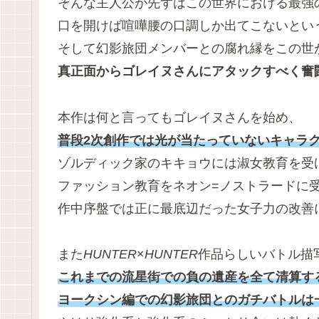
そんな主人公が先ずはこの世界における最強
口を開けば喧嘩腰の口調しか出てこないとい
そして幻影旅団メンバーとの腐れ縁をこの世
真正面からゴレイヌさんにアタックすべく奮
本作は何と言ってもゴレイヌさんを始め、
普段2次創作では光が当たっていないキャラ
ゾルディック家のキキョウには淑女教育を受
ファッション教育をネオン=ノストラードに
作中序盤では正に最底辺だった女子力の改善
また
HUNTER
×
HUNTER
作品らしいバトル描
これまでの流星街での負の遺産を全て清算す
ヨークシン編での幻影旅団とのガチバトルは