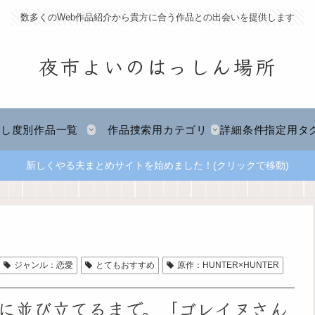
数多くのWeb作品紹介から貴方に合う作品との出会いを提供します
夜市よいのはっしん場所
推し度別作品一覧
作品捜索用カテゴリ
詳細条件指定用タ
新しくやる夫まとめサイトを始めました！(クリックで移動)
ジャンル：恋愛
とてもおすすめ
原作：HUNTER×HUNTER
に並び立てるまで。「ゴレイヌさん