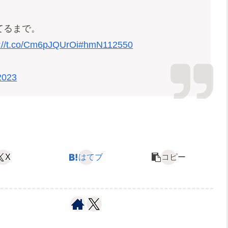
てるまで。
s://t.co/Cm6pJQUrOi
#hmN112550
2023
X
はてブ
コピー