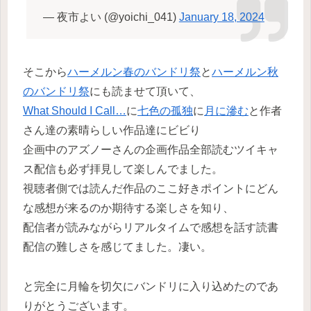
— 夜市よい (@yoichi_041)
January 18, 2024
そこから
ハーメルン春のバンドリ祭
と
ハーメルン秋
のバンドリ祭
にも読ませて頂いて、
What Should I Call…
に
七色の孤独
に
月に滲む
と作者
さん達の素晴らしい作品達にビビり
企画中のアズノーさんの企画作品全部読むツイキャ
ス配信も必ず拝見して楽しんでました。
視聴者側では読んだ作品のここ好きポイントにどん
な感想が来るのか期待する楽しさを知り、
配信者が読みながらリアルタイムで感想を話す読書
配信の難しさを感じてました。凄い。
と完全に月輪を切欠にバンドリに入り込めたのであ
りがとうございます。