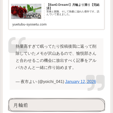
【BanG Dream!】月輪より滴り【完結
済】
苦痛と困難、そして熱量に溢れた傑作です。読
んでいて震えました。
yuetubu-syosetu.com
熱量高すぎて眠ってたり投稿後我に返って削
除していたメモが沢山あるので、愉悦部さん
と合わせるこの機会に放出すべく記事をアル
パカさんと一緒に作り始めます。
— 夜市よい (@yoichi_041)
January 12, 2026
月輪前