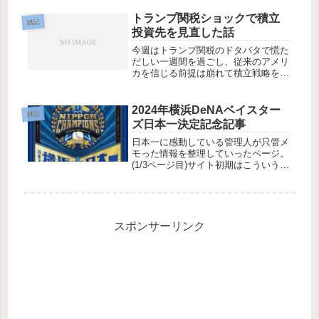
いてたのかは昔過ぎて忘れましたが、
恐らくまろでぃさんのRSS追加で知っ
トランプ関税ショックで積立
雑記
たと思います。まさかエターではな
投資先を見直した話
く...
今週はトランプ関税のドタバタで慌た
だしい一週間を過ごし、従来のアメリ
カを信じる前提は崩れて積立戦略を変
更することにしたので考えをまとめて
おく。本サイトを投資ブログにする予
定はないので具体的な銘柄とか金額と
2024年横浜DeNAベイスター
雑記
かPF等投資歴は記載せず自己責任と
ズ日本一決定記念記事
か...
日本一に感動している管理人が只管メ
モった情報を整理していったページ。
(1/3ページ目)サイト初期はこういう自
分用スクラップブックのサイトにして
いく予定でした。◇推奨BGM 4:40:13
程から横浜市歌→往年の選手の応援歌
メドレー開始試合の思...
スポンサーリンク