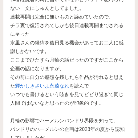
ない一文にしゅんとしてました。
連載再開は完全に無いものと諦めていたので、
チラ裏で復活されてしかも後日連載再開までされる
に至った
水里さんの経緯を後日見る機会があってお二人に感
謝しかないです。
ここまでひたすら月輪の話だったのですがここから
企画の話になりますが、
その前に自分の感想を残したら作品が汚れると思え
た
輝かしきさいよ永遠なれ
を読んで
いつでも書けるという呟きを見てビビり過ぎて同じ
人間ではないなと思ったのが印象的です。
月輪の影響でハーメルンバンドリ界隈を知って、
バンドリのハーメルンの企画は2023年の夏から認知
していましたが