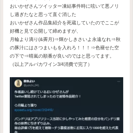
おいかぜさんツイッター凍結事件時に呟いて悪ノリ
し過ぎたなと思って直ぐ消した
おいかぜさん作品集紹介を死蔵していたのでここが
好機と見て公開して締めますが、
月輪より滴り(&霽月)⇒輝かしきさいよ永遠なれ⇒秋
の豚汁にはさつまいもを入れろ！！！⇒色褪せた空
の下で⇒晴嵐の順番が良いのではと思ってます。
（以上アルパカワイン3/4消費で完了）