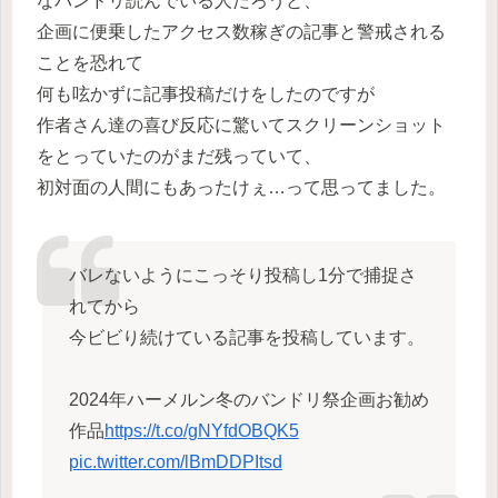
なバンドリ読んでいる人だろうと、
企画に便乗したアクセス数稼ぎの記事と警戒される
ことを恐れて
何も呟かずに記事投稿だけをしたのですが
作者さん達の喜び反応に驚いてスクリーンショット
をとっていたのがまだ残っていて、
初対面の人間にもあったけぇ…って思ってました。
バレないようにこっそり投稿し1分で捕捉さ
れてから
今ビビり続けている記事を投稿しています。
2024年ハーメルン冬のバンドリ祭企画お勧め
作品
https://t.co/gNYfdOBQK5
pic.twitter.com/lBmDDPItsd