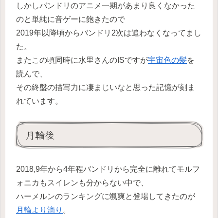
しかしバンドリのアニメ一期があまり良くなかった
のと単純に音ゲーに飽きたので
2019年以降頃からバンドリ2次は追わなくなってまし
た。
またこの頃同時に水里さんのISですが
宇宙色の髪
を
読んで、
その終盤の描写力に凄まじいなと思った記憶が刻ま
れています。
月輪後
2018,9年から4年程バンドリから完全に離れてモルフ
ォニカもスイレンも分からない中で、
ハーメルンのランキングに颯爽と登場してきたのが
月輪より滴り
。