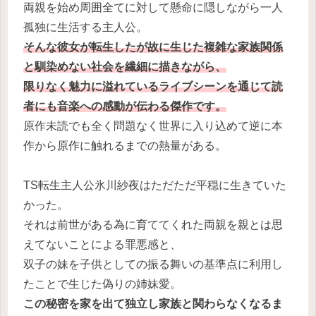
両親を始め周囲全てに対して懸命に隠しながら一人
孤独に生活する主人公。
そんな彼女が転生したが故に生じた複雑な家族関係
と馴染めない社会を繊細に描きながら、
限りなく魅力に溢れているライブシーンを通じて読
者にも音楽への感動が伝わる傑作です。
原作未読でも全く問題なく世界に入り込めて逆に本
作から原作に触れるまでの熱量がある。
TS転生主人公氷川紗夜はただただ平穏に生きていた
かった。
それは前世がある為に育ててくれた両親を親とは思
えてないことによる罪悪感と、
双子の妹を子供としての振る舞いの基準点に利用し
たことで生じた偽りの姉妹愛。
この秘密
を家を出て独立し家族と関わらなくなるま