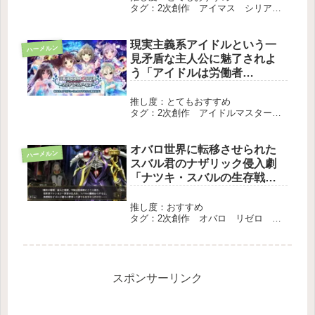
タグ：2次創作 アイマス シリア
ス 日常 短編 完結
現実主義系アイドルという一
ハーメルン
見矛盾な主人公に魅了されよ
う「アイドルは労働者
（仮）」
推し度：とてもおすすめ
タグ：2次創作 アイドルマスター
中編 完結
オバロ世界に転移させられた
ハーメルン
スバル君のナザリック侵入劇
「ナツキ・スバルの生存戦
略 In ナザリック地下大墳
墓」
推し度：おすすめ
タグ：2次創作 オバロ リゼロ ク
ロス 中編 完結
スポンサーリンク