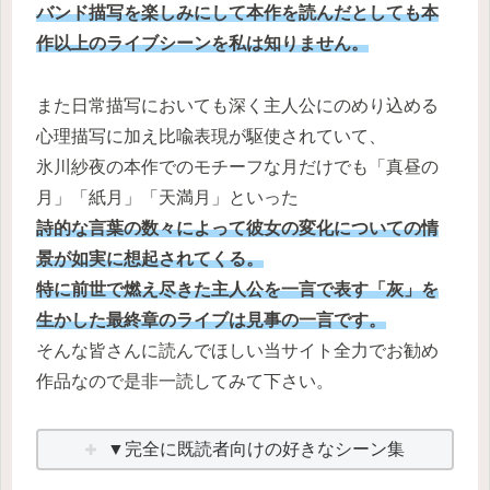
バンド描写を楽しみにして本作を読んだとしても本
作以上のライブシーンを私は知りません。
また日常描写においても深く主人公にのめり込める
心理描写に加え比喩表現が駆使されていて、
氷川紗夜の本作でのモチーフな月だけでも「真昼の
月」「紙月」「天満月」といった
詩的な言葉の数々によって彼女の変化についての情
景が如実に想起されてくる。
特に前世で燃え尽きた主人公を一言で表す「灰」を
生かした最終章のライブは見事の一言です。
そんな皆さんに読んでほしい当サイト全力でお勧め
作品なので是非一読してみて下さい。
▼完全に既読者向けの好きなシーン集