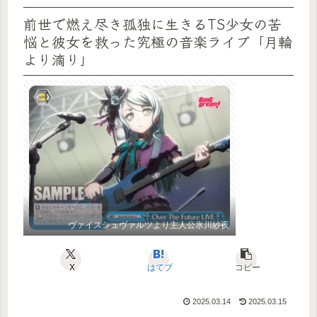
前世で燃え尽き孤独に生きるTS少女の苦
悩と彼女を救った究極の音楽ライブ「月輪
より滴り」
ヴァイスシュヴァルツより主人公氷川紗夜
X
はてブ
コピー
2025.03.14
2025.03.15