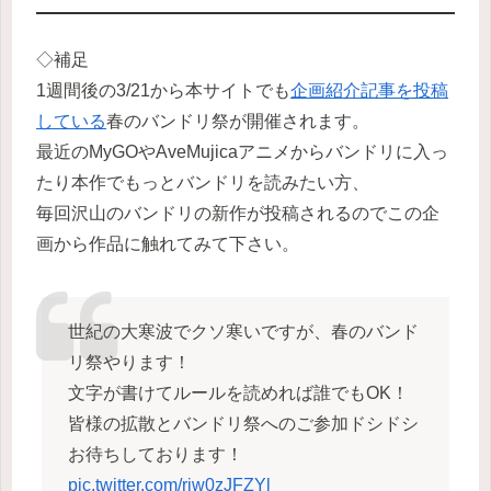
◇補足
1週間後の3/21から本サイトでも
企画紹介記事を投稿
している
春のバンドリ祭が開催されます。
最近のMyGOやAveMujicaアニメからバンドリに入っ
たり本作でもっとバンドリを読みたい方、
毎回沢山のバンドリの新作が投稿されるのでこの企
画から作品に触れてみて下さい。
世紀の大寒波でクソ寒いですが、春のバンド
リ祭やります！
文字が書けてルールを読めれば誰でもOK！
皆様の拡散とバンドリ祭へのご参加ドシドシ
お待ちしております！
pic.twitter.com/rjw0zJFZYl