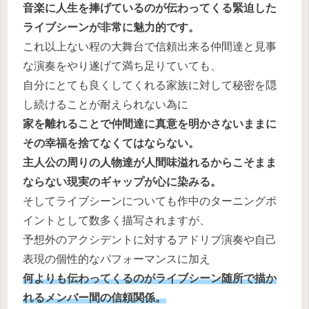
音楽に人生を捧げているのが伝わってくる緊迫した
ライブシーンが非常に魅力的です。
これ以上ない程の大舞台で信頼出来る仲間達と見事
な演奏をやり遂げて満ち足りていても、
自分にとても良くしてくれる家族に対して秘密を隠
し続けることが耐えられない為に
家を離れることで
仲間達に真意を明かさないままに
その幸福を
捨てなくてはならない。
主人公の周りの人物達が人間味溢れるからこそまま
ならない現実のギャップが心に染みる。
そしてライブシーンについても作中のターニングポ
イントとして数多く描写されますが、
予想外のアクシデントに対するアドリブ演奏や自己
表現の個性的なパフォーマンスに加え
何よりも伝わってくるのがライブシーン随所で描か
れるメンバー間の信頼関係。