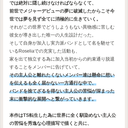
では絶対に隠し続けなければならなくて、
前世でメジャーデビューの夢に破滅したからこそ今
世では夢を見ず全てに消極的に生きていく。
それがこの世界でどうしようもない異物感に苦しむ
彼女が導き出した唯一の人生設計だった。
そして自身が加入し実力派バンドとして名を馳せて
いるRoseliaでの充実した活動も、
家を出て独立する為に加入当初からの約束通り脱退
することをメンバーに告げていて。
その主人公と離れたくないメンバー達は懸命に想い
を伝えるも全く届かない一方通行な中で、
バンドを捨てざるを得ない主人公の苦悩が深まった
末に衝撃的な展開へと繋がっていきます。
本作はTS転生した為に世界に全く馴染めない主人公
の苦悩を秀逸な心理描写で描くと共に、