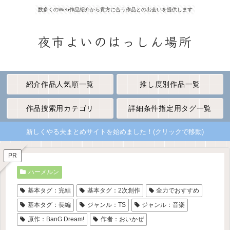
数多くのWeb作品紹介から貴方に合う作品との出会いを提供します
夜市よいのはっしん場所
紹介作品人気順一覧
推し度別作品一覧
作品捜索用カテゴリ
詳細条件指定用タグ一覧
新しくやる夫まとめサイトを始めました！(クリックで移動)
PR
ハーメルン
基本タグ：完結
基本タグ：2次創作
全力でおすすめ
基本タグ：長編
ジャンル：TS
ジャンル：音楽
原作：BanG Dream!
作者：おいかぜ