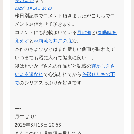
夜市よい
より:
2025年3月14日 18:20
昨日別記事でコメント頂きましたがこちらでコ
メント返信させて頂きます。
コメントにも記載頂いている
月の海
と(
春眠暁を
覚えず
と
秋雨薫る井戸の底
)は
本作のさよひなとはまた新しい側面が味わえて
いつまでも沼に入れて健康に良い。。
後はおいかぜさんの作品だと記載の
輝かしきさ
いよ永遠なれ
で心洗われてから
色褪せた空の下
で
のシリアスっぷりが好きです！
—————————————————————
—-
月生 より:
2025年3月13日 20:53
またこのひと月輪読み返してる….