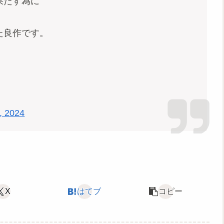
果たす為に
た良作です。
, 2024
X
はてブ
コピー