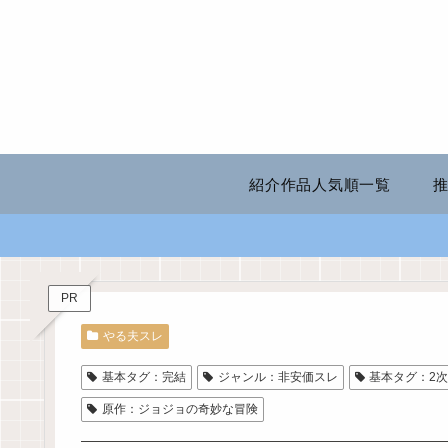
紹介作品人気順一覧
PR
やる夫スレ
基本タグ：完結
ジャンル：非安価スレ
基本タグ：2
原作：ジョジョの奇妙な冒険