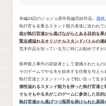
本編24話のジョジョ原作長編完結作品。
最終
執行官を名乗るスタンド能力者達に追われて
彼が執行官達から逃げながらとある目的を果
緊迫感溢れるオリジナルスタンドバトルの連
荒木作品を知っている方に特にお勧めですが
猟奇殺人事件の容疑者として逮捕されたもの
そのゲームでやる夫を始末する任務を与えら
執行官達とスタンドバトルで戦い合って生き
個性溢れるスタンド能力を持った執行官達と
そもそもやる夫がこのゲームに参加した目的
執行官達から逃げつつ冤罪を掛けられた原因