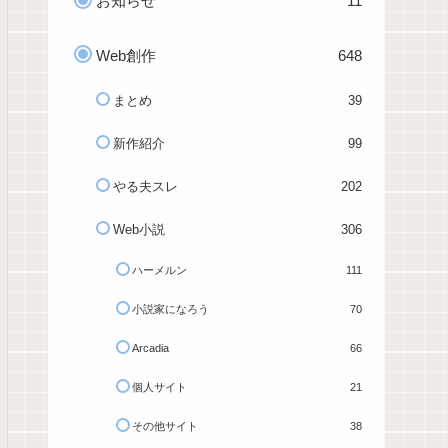
お知らせ
11
Web創作
648
まとめ
39
新作紹介
99
やる夫スレ
202
Web小説
306
ハーメルン
111
小説家になろう
70
Arcadia
66
個人サイト
21
その他サイト
38