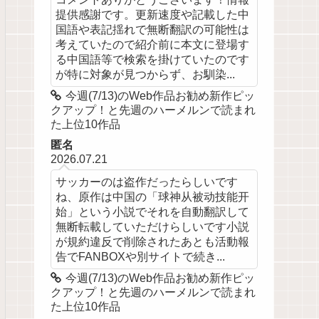
提供感謝です。更新速度や記載した中
国語や表記揺れで無断翻訳の可能性は
考えていたので紹介前に本文に登場す
る中国語等で検索を掛けていたのです
が特に対象が見つからず、お馴染...
今週(7/13)のWeb作品お勧め新作ピッ
クアップ！と先週のハーメルンで読まれ
た上位10作品
匿名
2026.07.21
サッカーのは盗作だったらしいです
ね、原作は中国の「球神从被动技能开
始」という小説でそれを自動翻訳して
無断転載していただけらしいです小説
が規約違反で削除されたあとも活動報
告でFANBOXや別サイトで続き...
今週(7/13)のWeb作品お勧め新作ピッ
クアップ！と先週のハーメルンで読まれ
た上位10作品