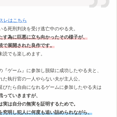
スレはこちら
いる死刑判決を受け逃亡中のやる夫。
たす為に巨悪に立ち向かったその様子が、
続で展開された良作です。
未読でも楽しめます。
の『ゲーム』に参加し脱獄に成功したやる夫と、
れた執行官の一人やらない夫が主人公。
延びたら自由になれるゲームに参加したやる夫は
戦っていきますが、
は実は自分の無実を証明するためで。
を究明し犯人に何度も追い詰められながら、