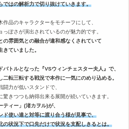
らではの解析力で切り抜けていきます。
木作品のキャラクターをモチーフにして、
ョっぽさが演出されているのが魅力的です。
との雰囲気との融合が違和感なくされていて
生きていました。
ドバトルとなった『VSウィンチェスター夫人』で、
し二転三転する戦況で本作に一気にのめり込める。
戦闘力が低いスタンドで、
に驚きつつも納得出来る展開が続いていきます。
ティー」(渚カヲル)が、
ンド使い達と対等に渡り合う様が見事で、
北の状況下で口先だけで状況を支配しきるとは。