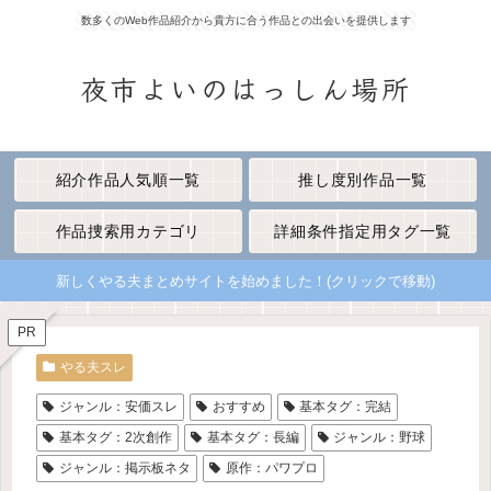
数多くのWeb作品紹介から貴方に合う作品との出会いを提供します
夜市よいのはっしん場所
紹介作品人気順一覧
推し度別作品一覧
作品捜索用カテゴリ
詳細条件指定用タグ一覧
新しくやる夫まとめサイトを始めました！(クリックで移動)
PR
やる夫スレ
ジャンル：安価スレ
おすすめ
基本タグ：完結
基本タグ：2次創作
基本タグ：長編
ジャンル：野球
ジャンル：掲示板ネタ
原作：パワプロ