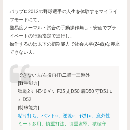
パワプロ2012の野球選手の人生を体験するマイライ
フモードにて、
難易度ノーマル・試合の手動操作無し・安価でプラ
イベートの行動指定で進行し、
操作するのは以下の初期能力で社会人卒(24歳)な赤座
できない夫。
できない夫/右投両打/二捕一三遊外
[野手能力]
弾道2 ﾐｰﾄE40 ﾊﾟﾜｰF35 走D50 肩D50 守D51 ｴ
ﾗｰD52
[特殊能力]
粘り打ち、バント○、逆境○、代打○、意外性
ミート多用、慎重打法、慎重盗塁、積極守