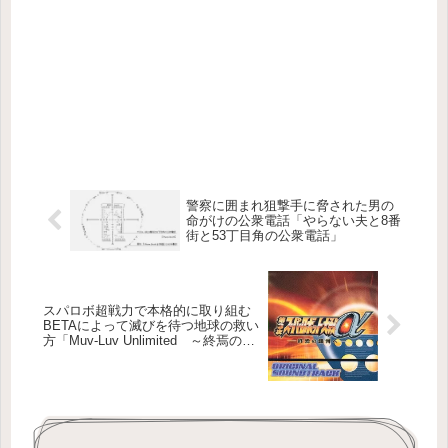
警察に囲まれ狙撃手に脅された男の
命がけの公衆電話「やらない夫と8番
街と53丁目角の公衆電話」
スパロボ超戦力で本格的に取り組む
BETAによって滅びを待つ地球の救い
方「Muv-Luv Unlimited ～終焉の銀
河から～」