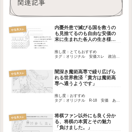
関連記事
内憂外患で滅びる国を救うの
やる夫スレ
も見捨てるのも自由な安価の
末に生まれた各人の生き様を
見届けよう「あなたは滅びを
見るようです」
推し度：とてもおすすめ
タグ：オリジナル 安価スレ 政治
長編 完結
闇深き魔術高専で繰り広げら
やる夫スレ
れる世界救済「貴方は魔術高
専へ通うようです」
推し度：おすすめ
タグ：オリジナル R-18 安価 あん
こ 長編 完結
将棋ファン以外にも良く分か
やる夫スレ
る、将棋の本質とその魅力
「負けました。」