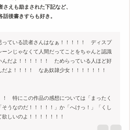
者さえも励まされた下記など、
各話後書きすらも好き。
っている読者さんはなぁ！！！！！ ディスプ
シーンじゃなくて人間だってことをちゃんと認識
いんだよ！！！！！！ ためらっている人ほど好
んだよ！！！！ なあ奴隷少女！！！！！！！
！ 特にこの作品の感想については「まったく
「そうなのだ！！！！！」か「へけっ！」「くし
て欲しいのよ！！！！！！！