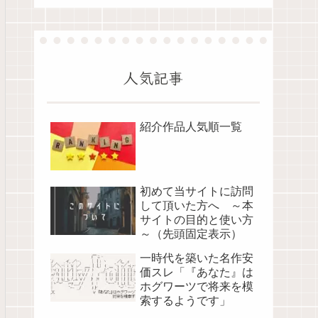
人気記事
紹介作品人気順一覧
初めて当サイトに訪問
して頂いた方へ ～本
サイトの目的と使い方
～（先頭固定表示）
一時代を築いた名作安
価スレ「『あなた』は
ホグワーツで将来を模
索するようです」