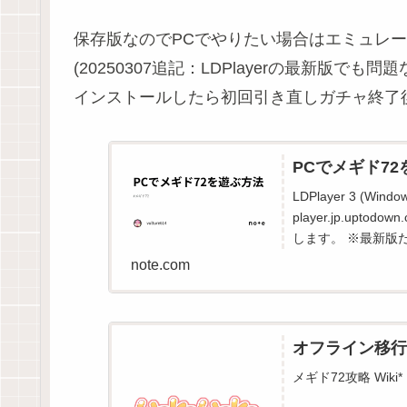
保存版なのでPCでやりたい場合はエミュレ
(20250307追記：LDPlayerの最新版でも問
インストールしたら初回引き直しガチャ終了
PCでメギド72を
LDPlayer 3 (Win
player.jp.uptod
します。 ※最新版だ.
note.com
オフライン移行前
メギド72攻略 Wiki*