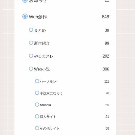
お知らせ
11
Web創作
648
まとめ
39
新作紹介
99
やる夫スレ
202
Web小説
306
ハーメルン
111
小説家になろう
70
Arcadia
66
個人サイト
21
その他サイト
38