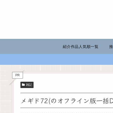
紹介作品人気順一覧
PR
雑記
メギド72(のオフライン版一括D