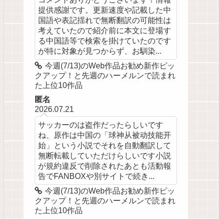
提供感謝です。更新速度や記載した中
国語や表記揺れで無断翻訳の可能性は
考えていたので紹介前に本文に登場す
る中国語等で検索を掛けていたのです
が特に対象が見つからず、お馴染...
今週(7/13)のWeb作品お勧め新作ピッ
クアップ！と先週のハーメルンで読まれ
た上位10作品
匿名
2026.07.21
サッカーのは盗作だったらしいです
ね、原作は中国の「球神从被动技能开
始」という小説でそれを自動翻訳して
無断転載していただけらしいです小説
が規約違反で削除されたあとも活動報
告でFANBOXや別サイトで続き...
今週(7/13)のWeb作品お勧め新作ピッ
クアップ！と先週のハーメルンで読まれ
た上位10作品