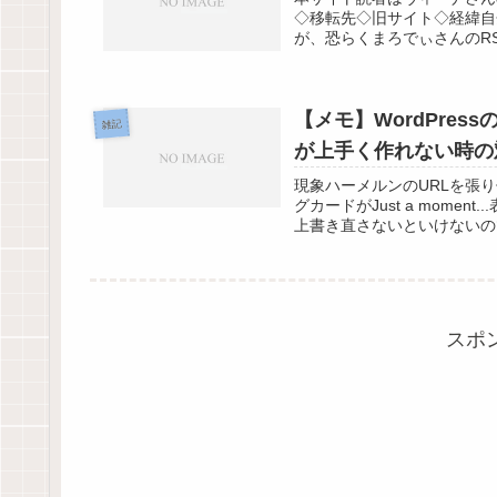
◇移転先◇旧サイト◇経緯自
が、恐らくまろでぃさんのRS
【メモ】WordPres
雑記
が上手く作れない時の
現象ハーメルンのURLを張
グカードがJust a mome
上書き直さないといけないので
スポ