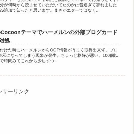
分が何時から読ませていただいてたのかは昔過ぎて忘れました
S追加で知ったと思います。まさかエターではなく...
sのCocoonテーマでハーメルンの外部ブログカード
対処
り付けた時にハーメルンからOGP情報がうまく取得出来ず、ブロ
nt...表示になってしまう現象が発生。ちょっと格好が悪い。100個以
時間みてこれから少しずつ...
ンサーリンク