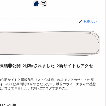
夜市よい
凍結非公開⇒移転されました⇒新サイトもアクセ
)◇旧サイトと掲載作品リスト◇経緯これまでまとめサイトが廃
インの有効期間切れが殆どだった中、以前のヴィーナさんの感想
が増えてきました。無料fc2ブログで無料の...
リンク集