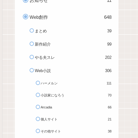
お知らせ
11
Web創作
648
まとめ
39
新作紹介
99
やる夫スレ
202
Web小説
306
ハーメルン
111
小説家になろう
70
Arcadia
66
個人サイト
21
その他サイト
38