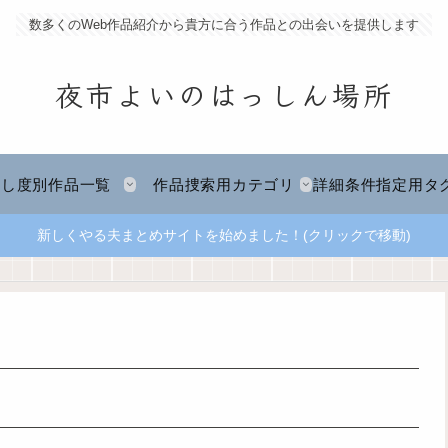
数多くのWeb作品紹介から貴方に合う作品との出会いを提供します
夜市よいのはっしん場所
推し度別作品一覧
作品捜索用カテゴリ
詳細条件指定用タ
新しくやる夫まとめサイトを始めました！(クリックで移動)