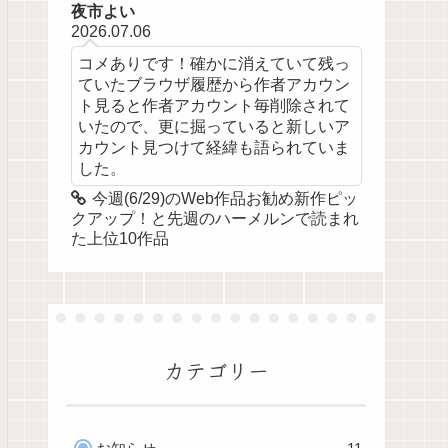
夜市よい
2026.07.06
コメありです！確かに消えていて残っ
ていたブラウザ履歴から作者アカウン
ト見ると作者アカウント毎削除されて
いたので、更に掘っていると新しいア
カウント見つけて経緯も語られていま
した。
今週(6/29)のWeb作品お勧め新作ピッ
クアップ！と先週のハーメルンで読まれ
た上位10作品
カテゴリー