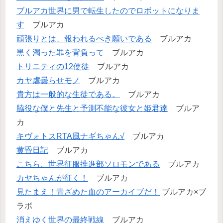
ブルアカ世界に男で転生したのでロボットになりま
す
ブルアカ
頑張りとは、報われるべき願いである
ブルアカ
黒く濁った罪を背負って
ブルアカ
トリニティの12使徒
ブルアカ
カヤ虐曇らせモノ
ブルアカ
貴方は一般的な生徒である。
ブルアカ
脇役な僕と先生と予測不能な彼女と姫君達
ブルア
カ
キヴォトスRTA風ナギちゃん√
ブルアカ
黄昏日記
ブルアカ
こちら、世界征服推進部ソロモンである
ブルアカ
カヤちゃんが征く！
ブルアカ
見たまえ！青ざめた血のアーカイブだ！
ブルアカ×ブ
ラボ
消えゆく世界の最終戦線
ブルアカ