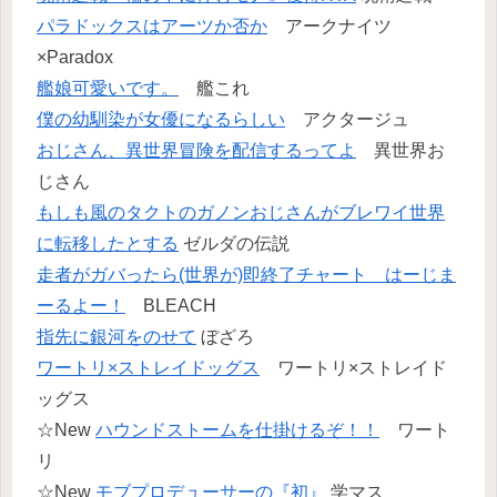
パラドックスはアーツか否か
アークナイツ
×Paradox
艦娘可愛いです。
艦これ
僕の幼馴染が女優になるらしい
アクタージュ
おじさん、異世界冒険を配信するってよ
異世界お
じさん
もしも風のタクトのガノンおじさんがブレワイ世界
に転移したとする
ゼルダの伝説
走者がガバったら(世界が)即終了チャート はーじま
ーるよー！
BLEACH
指先に銀河をのせて
ぼざろ
ワートリ×ストレイドッグス
ワートリ×ストレイド
ッグス
☆New
ハウンドストームを仕掛けるぞ！！
ワート
リ
☆New
モブプロデューサーの『初』
学マス