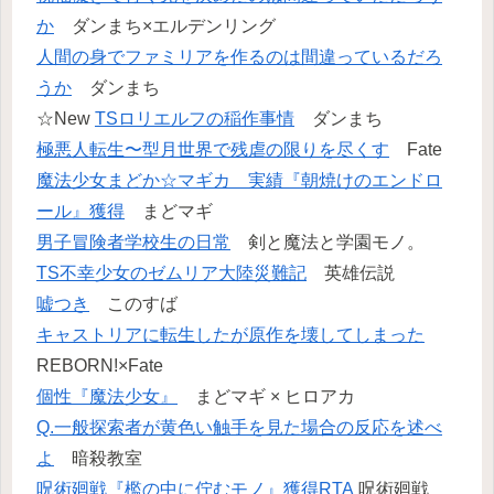
か
ダンまち×エルデンリング
人間の身でファミリアを作るのは間違っているだろ
うか
ダンまち
☆New
TSロリエルフの稲作事情
ダンまち
極悪人転生〜型月世界で残虐の限りを尽くす
Fate
魔法少女まどか☆マギカ 実績『朝焼けのエンドロ
ール』獲得
まどマギ
男子冒険者学校生の日常
剣と魔法と学園モノ。
TS不幸少女のゼムリア大陸災難記
英雄伝説
嘘つき
このすば
キャストリアに転生したが原作を壊してしまった
REBORN!×Fate
個性『魔法少女』
まどマギ × ヒロアカ
Q.一般探索者が黄色い触手を見た場合の反応を述べ
よ
暗殺教室
呪術廻戦『檻の中に佇むモノ』獲得RTA
呪術廻戦