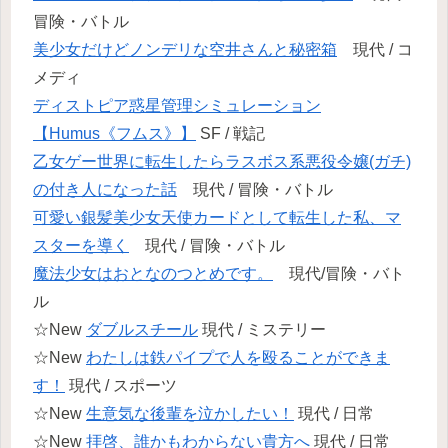
冒険・バトル
美少女だけどノンデリな空井さんと秘密箱
現代 / コ
メディ
ディストピア惑星管理シミュレーション
【Humus《フムス》】
SF / 戦記
乙女ゲー世界に転生したらラスボス系悪役令嬢(ガチ)
の付き人になった話
現代 / 冒険・バトル
可愛い銀髪美少女天使カードとして転生した私、マ
スターを導く
現代 / 冒険・バトル
魔法少女はおとなのつとめです。
現代/冒険・バト
ル
☆New
ダブルスチール
現代 / ミステリー
☆New
わたしは鉄パイプで人を殴ることができま
す！
現代 / スポーツ
☆New
生意気な後輩を泣かしたい！
現代 / 日常
☆New
拝啓、誰かもわからない貴方へ
現代 / 日常