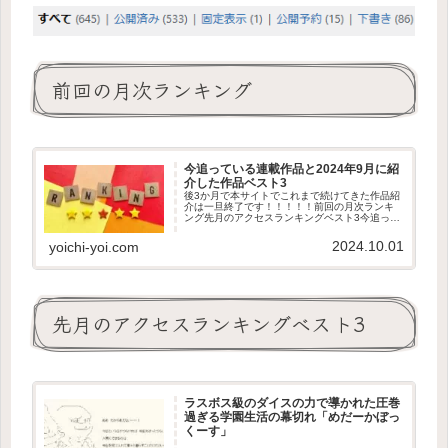
前回の月次ランキング
今追っている連載作品と2024年9月に紹
介した作品ベスト3
後3か月で本サイトでこれまで続けてきた作品紹
介は一旦終了です！！！！！前回の月次ランキ
ング先月のアクセスランキングベスト3今追って
いる連載作品9月中に更新された長編連載作品で
既に本サイトで紹介した現行作品は除外。今月
2024.10.01
yoichi-yoi.com
更新があって追っている作...
先月のアクセスランキングベスト3
ラスボス級のダイスの力で導かれた圧巻
過ぎる学園生活の幕切れ「めだーかぼっ
くーす」