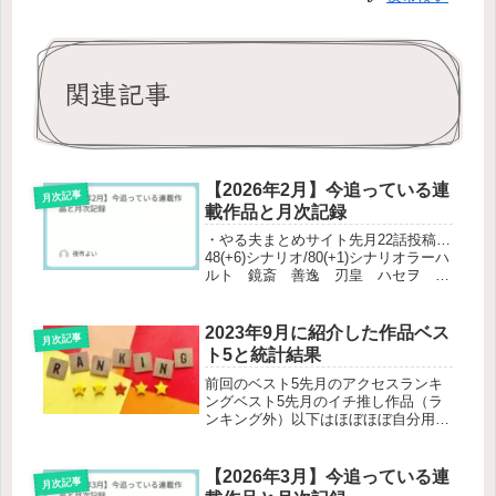
関連記事
【2026年2月】今追っている連
月次記事
載作品と月次記録
・やる夫まとめサイト先月22話投稿…
48(+6)シナリオ/80(+1)シナリオラーハ
ルト 鏡斎 善逸 刃皇 ハセヲ か
くれ奈・先月読んだ本(☆はお勧め)…
628(+50)冊/2812(+51)冊殺し屋の営業
術わたしが恋人になれるわけないじ
2023年9月に紹介した作品ベス
月次記事
ゃ...
ト5と統計結果
前回のベスト5先月のアクセスランキ
ングベスト5先月のイチ推し作品（ラ
ンキング外）以下はほぼほぼ自分用で
す。先月のサイト統計先月のツイッタ
ー統計
【2026年3月】今追っている連
月次記事