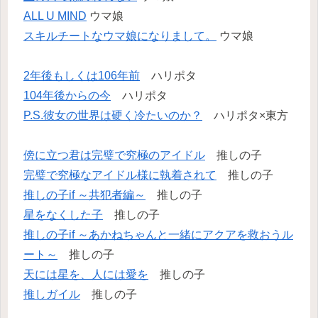
ALL U MIND
ウマ娘
スキルチートなウマ娘になりまして。
ウマ娘
2年後もしくは106年前
ハリポタ
104年後からの今
ハリポタ
P.S.彼女の世界は硬く冷たいのか？
ハリポタ×東方
傍に立つ君は完璧で究極のアイドル
推しの子
完璧で究極なアイドル様に執着されて
推しの子
推しの子if ～共犯者編～
推しの子
星をなくした子
推しの子
推しの子if ～あかねちゃんと一緒にアクアを救おうル
ート～
推しの子
天には星を、人には愛を
推しの子
推しガイル
推しの子