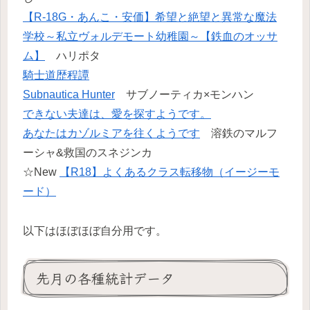
【R-18G・あんこ・安価】希望と絶望と異常な魔法
学校～私立ヴォルデモート幼稚園～【鉄血のオッサ
ム】
ハリポタ
騎士道歴程譚
Subnautica Hunter
サブノーティカ×モンハン
できない夫達は、愛を探すようです。
あなたはカゾルミアを往くようです
溶鉄のマルフ
ーシャ&救国のスネジンカ
☆New
【R18】よくあるクラス転移物（イージーモ
ード）
以下はほぼほぼ自分用です。
先月の各種統計データ