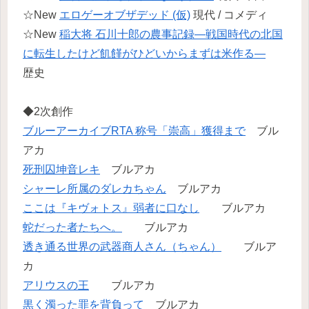
☆New
エロゲーオブザデッド (仮)
現代 / コメディ
☆New
稲大将 石川十郎の農事記録―戦国時代の北国
に転生したけど飢饉がひどいからまずは米作る―
歴史
◆2次創作
ブルーアーカイブRTA 称号「崇高」獲得まで
ブル
アカ
死刑囚坤音レキ
ブルアカ
シャーレ所属のダレカちゃん
ブルアカ
ここは『キヴォトス』弱者に口なし
ブルアカ
蛇だった者たちへ。
ブルアカ
透き通る世界の武器商人さん（ちゃん）
ブルア
カ
アリウスの王
ブルアカ
黒く濁った罪を背負って
ブルアカ