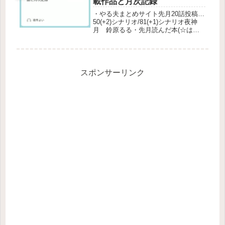
載作品と月次記録
・やる夫まとめサイト先月20話投稿…
50(+2)シナリオ/81(+1)シナリオ夜神
月 鈴原るる・先月読んだ本(☆はお
勧め)…659(+31)冊/2867(+55)冊ゲーセ
ン少女と異文化交流 1 (ドラゴンコミ
ックスエイジ),2ライブダンジョ...
スポンサーリンク