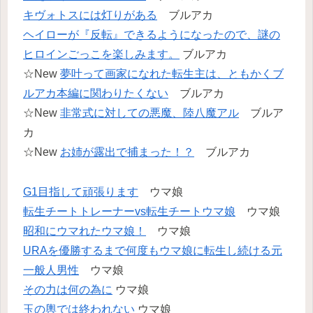
キヴォトスには灯りがある
ブルアカ
ヘイローが『反転』できるようになったので、謎の
ヒロインごっこを楽しみます。
ブルアカ
☆New
夢叶って画家になれた転生主は、ともかくブ
ルアカ本編に関わりたくない
ブルアカ
☆New
非常式に対しての悪魔、陸八魔アル
ブルア
カ
☆New
お姉が露出で捕まった！？
ブルアカ
G1目指して頑張ります
ウマ娘
転生チートトレーナーvs転生チートウマ娘
ウマ娘
昭和にウマれたウマ娘！
ウマ娘
URAを優勝するまで何度もウマ娘に転生し続ける元
一般人男性
ウマ娘
その力は何の為に
ウマ娘
玉の輿では終われない
ウマ娘