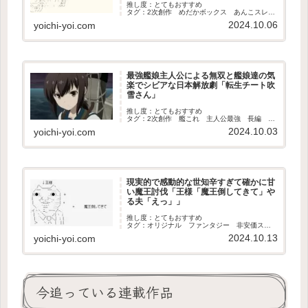
推し度：とてもおすすめ
タグ：2次創作 めだかボックス あんこスレ
中編 完結
2024.10.06
yoichi-yoi.com
最強艦娘主人公による無双と艦娘達の気
楽でシビアな日本解放劇「転生チート吹
雪さん」
推し度：とてもおすすめ
タグ：2次創作 艦これ 主人公最強 長編 完
結
2024.10.03
yoichi-yoi.com
現実的で感動的な世知辛すぎて確かに甘
い魔王討伐「王様「魔王倒してきて」や
る夫「えっ」」
推し度：とてもおすすめ
タグ：オリジナル ファンタジー 非安価ス
レ 中編 完結
2024.10.13
yoichi-yoi.com
今追っている連載作品