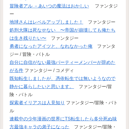
冒険者アル －あいつの魔法はおかしい
ファンタジ
ー
地球さんはレベルアップしました！
ファンタジー
処刑大隊は死なせない 〜帝国が崩壊しても俺たち
は生き残りたい〜
ファンタジー
勇者になったアイツと、なれなかった俺
ファンタ
ジー / 冒険・バトル
自分に自信がない最強パーティーメンバーが辞めた
がる件
ファンタジー / コメディ
既知転生しましたが、憑依転生では無いようなので
静かに暮らしたいと思います。
ファンタジー/冒
険・バトル
探索者イリアスは人見知り
ファンタジー/冒険・バト
ル
連載中の少年漫画の世界にTS転生したら多分死ぬ味
方最強キャラの弟子になった
ファンタジー/冒険・