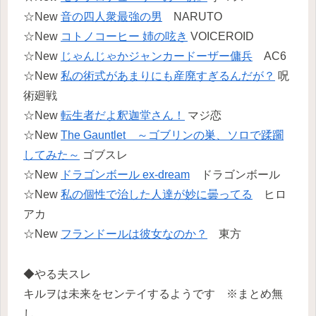
☆New
音の四人衆最強の男
NARUTO
☆New
コトノコーヒー 姉の呟き
VOICEROID
☆New
じゃんじゃかジャンカードーザー傭兵
AC6
☆New
私の術式があまりにも産廃すぎるんだが？
呪
術廻戦
☆New
転生者だよ釈迦堂さん！
マジ恋
☆New
The Gauntlet ～ゴブリンの巣、ソロで蹂躙
してみた～
ゴブスレ
☆New
ドラゴンボール ex-dream
ドラゴンボール
☆New
私の個性で治した人達が妙に曇ってる
ヒロ
アカ
☆New
フランドールは彼女なのか？
東方
◆やる夫スレ
キルヲは未来をセンテイするようです ※まとめ無
し