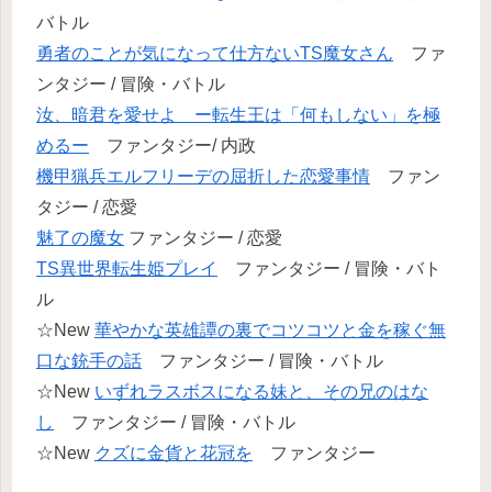
バトル
勇者のことが気になって仕方ないTS魔女さん
ファ
ンタジー / 冒険・バトル
汝、暗君を愛せよ ー転生王は「何もしない」を極
めるー
ファンタジー/ 内政
機甲猟兵エルフリーデの屈折した恋愛事情
ファン
タジー / 恋愛
魅了の魔女
ファンタジー / 恋愛
TS異世界転生姫プレイ
ファンタジー / 冒険・バト
ル
☆New
華やかな英雄譚の裏でコツコツと金を稼ぐ無
口な銃手の話
ファンタジー / 冒険・バトル
☆New
いずれラスボスになる妹と、その兄のはな
し
ファンタジー / 冒険・バトル
☆New
クズに金貨と花冠を
ファンタジー