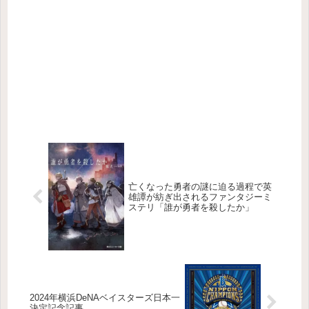
亡くなった勇者の謎に迫る過程で英
雄譚が紡ぎ出されるファンタジーミ
ステリ「誰が勇者を殺したか」
2024年横浜DeNAベイスターズ日本一
決定記念記事