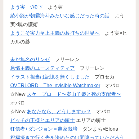
よう実 √松下
よう実
綾小路が朝霧海斗みたいな感じだった時の話
よう
実×暁の護衛
ようこそ実力至上主義の碁打ちの世界へ
よう実×ヒ
カルの碁
未だ無名のリンゼ
フリーレン
怠惰主義のユースティティア
フリーレン
イラスト担当は記憶を無くしました
プロセカ
OVERLORD：The Invisible Watchmaker
オバロ
☆New
スケープロード〜案山子姫と死の支配者〜
オバロ
☆New
あなたなら、どうしますか？
オバロ
ピッチの王様とエリアの騎士
エリアの騎士
狂信者+ダンジョン＝農家栽培
ダンまち×Elona
祝福擬きで行く先を決めたのは間違っていただろう