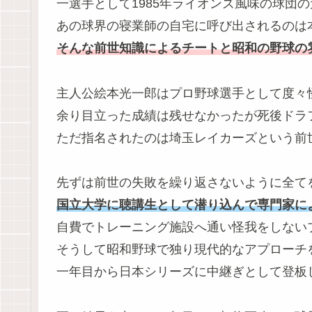
一選手として1985年ライオンズ風味の球団
あの球界の寝業師の自宅に呼び出されるのは
そんな
前世知識によるチートと昭和の野球の
主人公絵本光一郎はプロ野球選手として度々
余り目立った成績は残せなかったが死後ドラ
ただ指名されたのは埼玉レイカーズという前
先ずは前世の失敗を繰り返さないように全て
国立大学に聴講生として潜り込んで専門家に
自費でトレーニング施設へ通い怪我をしない
そうして昭和野球で独り現代的なアプローチ
一年目から日本シリーズに中継ぎとして登板