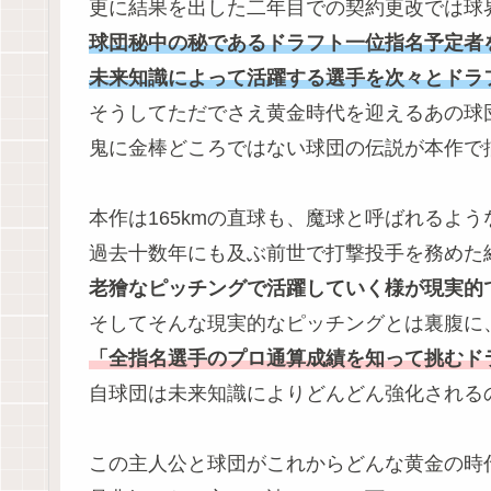
更に結果を出した二年目での契約更改では球
球団秘中の秘であるドラフト一位指名予定者
未来知識によって活躍する選手を次々とドラ
そうしてただでさえ黄金時代を迎えるあの球
鬼に金棒どころではない球団の伝説が本作で
本作は165kmの直球も、魔球と呼ばれるよ
過去十数年にも及ぶ前世で打撃投手を務めた
老獪なピッチングで活躍していく様が現実的
そしてそんな現実的なピッチングとは裏腹に
「全指名選手のプロ通算成績を知って挑むド
自球団は未来知識によりどんどん強化される
この主人公と球団がこれからどんな黄金の時