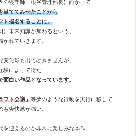
界の寝業師・根谷管理部長に向かって
を当ててみせたことから
フト指名
することに
。
団に未来知識が加わるという、
描かれていきます。
うな変化球も出てはきませんが、
経験によって得た
で面白い作品となっています。
、
ラフト会議」
等夢のような行動を実行に移して
のも爽快感が強い。
代を迎えるのか非常に楽しみな本作。