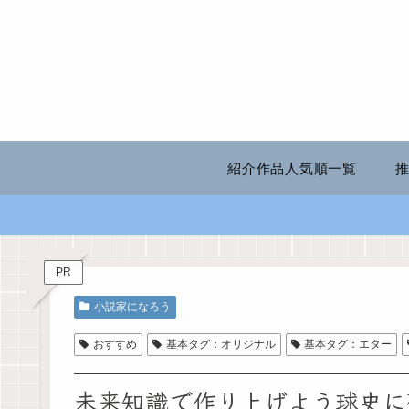
紹介作品人気順一覧
PR
小説家になろう
おすすめ
基本タグ：オリジナル
基本タグ：エター
未来知識で作り上げよう球史に