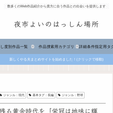
数多くのWeb作品紹介から貴方に合う作品との出会いを提供します
夜市よいのはっしん場所
推し度別作品一覧
作品捜索用カテゴリ
詳細条件指定用タ
新しくやる夫まとめサイトを始めました！(クリックで移動)
ジャンル：現代
基本タグ：長編
ジャンル：野球
残る黄金時代を「栄冠は地味に輝