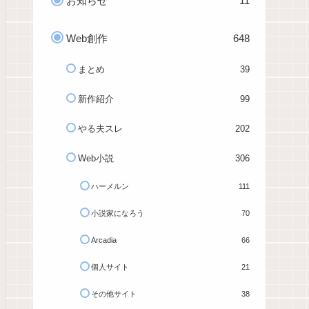
お知らせ
11
Web創作
648
まとめ
39
新作紹介
99
やる夫スレ
202
Web小説
306
ハーメルン
111
小説家になろう
70
Arcadia
66
個人サイト
21
その他サイト
38