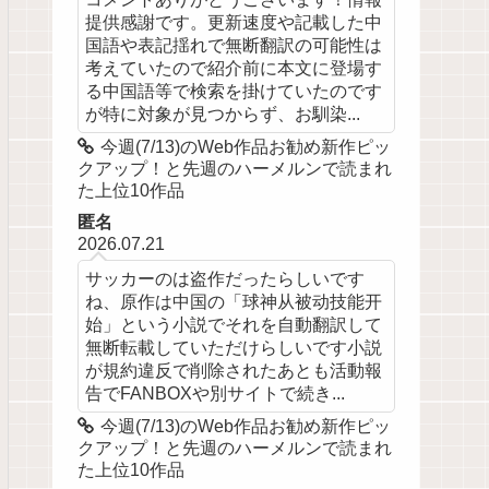
提供感謝です。更新速度や記載した中
国語や表記揺れで無断翻訳の可能性は
考えていたので紹介前に本文に登場す
る中国語等で検索を掛けていたのです
が特に対象が見つからず、お馴染...
今週(7/13)のWeb作品お勧め新作ピッ
クアップ！と先週のハーメルンで読まれ
た上位10作品
匿名
2026.07.21
サッカーのは盗作だったらしいです
ね、原作は中国の「球神从被动技能开
始」という小説でそれを自動翻訳して
無断転載していただけらしいです小説
が規約違反で削除されたあとも活動報
告でFANBOXや別サイトで続き...
今週(7/13)のWeb作品お勧め新作ピッ
クアップ！と先週のハーメルンで読まれ
た上位10作品