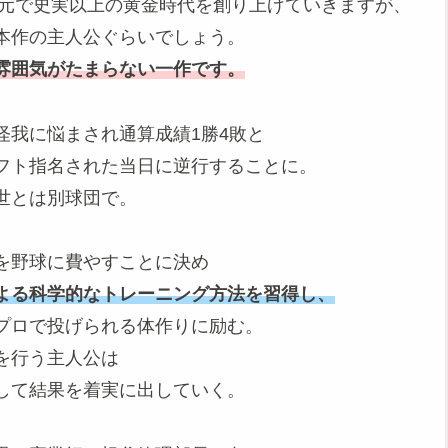
の元で史実以上の黄金時代を創り上げていきますが、
本作の主人公ぐらいでしょう。
雰囲気がたまらない一作です。
怪我に悩まされ通算成績1勝4敗と
フト指名された当日に逆行することに。
世とは別球団で。
を野球に費やすことに決め
よる科学的なトレーニング方法を習得し、
プロで投げられる体作りに励む。
を行う主人公は
して結果を着実に出していく。