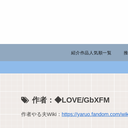
紹介作品人気順一覧
作者：◆LOVE/GbXFM
作者やる夫Wiki：
https://yaruo.fandom.com