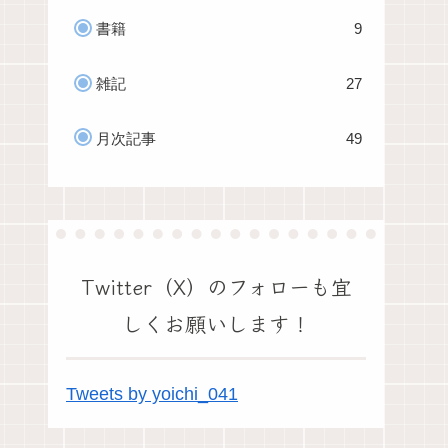
書籍
9
雑記
27
月次記事
49
Twitter（X）のフォローも宜
しくお願いします！
Tweets by yoichi_041