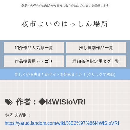
数多くのWeb作品紹介から貴方に合う作品との出会いを提供します
夜市よいのはっしん場所
紹介作品人気順一覧
推し度別作品一覧
作品捜索用カテゴリ
詳細条件指定用タグ一覧
新しくやる夫まとめサイトを始めました！(クリックで移動)
作者：◆I4WlSioVRI
やる夫Wiki：
https://yaruo.fandom.com/wiki/%E2%97%86I4WlSioVRI