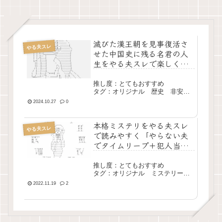
滅びた漢王朝を見事復活さ
やる夫スレ
せた中国史に残る名君の人
生をやる夫スレで楽しく学
ぼう「やる夫が光武帝にな
るようです」
推し度：とてもおすすめ
タグ：オリジナル 歴史 非安価
スレ 長編 完結
2024.10.27
0
本格ミステリをやる夫スレ
やる夫スレ
で読みやすく「やらない夫
でタイムリープ＋犯人当
て」
推し度：とてもおすすめ
タグ：オリジナル ミステリー
現代 中編 完結
2022.11.19
2