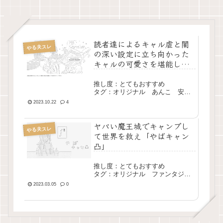
読者達によるキャル虐と闇
やる夫スレ
の深い設定に立ち向かった
キャルの可愛さを堪能しよ
う「キャルのアトリエ ～借
金返済の錬金術師～」
推し度：とてもおすすめ
タグ：オリジナル あんこ 安
価 ファンタジー 長編 完結
2023.10.22
4
ヤバい魔王城でキャンプし
やる夫スレ
て世界を救え「やばキャン
凸」
推し度：とてもおすすめ
タグ：オリジナル ファンタジ
ー 冒険 あんこ 長編 完結
2023.03.05
0