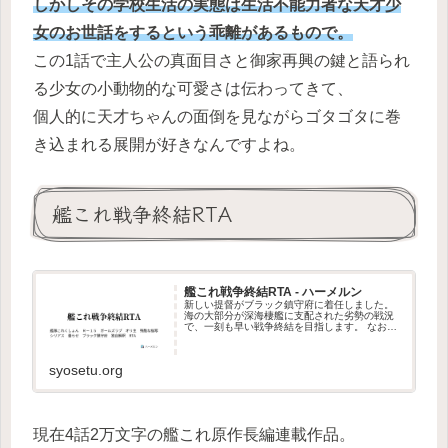
しかしその学校生活の実態は生活不能力者な天才少
女のお世話をするという乖離があるもので。
この1話で主人公の真面目さと御家再興の鍵と語られ
る少女の小動物的な可愛さは伝わってきて、
個人的に天才ちゃんの面倒を見ながらゴタゴタに巻
き込まれる展開が好きなんですよね。
艦これ戦争終結RTA
艦これ戦争終結RTA - ハーメルン
新しい提督がブラック鎮守府に着任しました。
海の大部分が深海棲艦に支配された劣勢の戦況
で、一刻も早い戦争終結を目指します。 なお最
速を目指す都合上、提督の身が何…
syosetu.org
現在4話2万文字の艦これ原作長編連載作品。