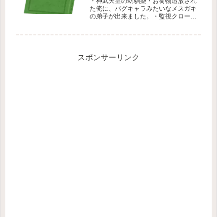
・神武天皇の幼馴染・お荷物追放され
た俺に、バグキャラみたいなメスガキ
の弟子が出来ました。・監視クローン
大量生産系TS主導者「どうしてこう
なった」の紹介です。
スポンサーリンク