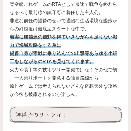
架空艦これゲームのRTAとして最速で戦争を終わら
せるべく最前線の鎮守府に着任した主人公。
非道な前任の提督のせいで過酷な生活環境な艦娘か
らの好感度は最底辺スタートな中で、
着実に艦娘達の信頼を得ていきながらも足りない戦
力で海域攻略をする為に
提督自身が零戦に乗り込んでの出撃等あらゆる小細
工をしながらのRTAを見せてくれます。
火力や装甲等の技術ツリー開発ではなくその他で初
手一人乗りボートを開発する独自路線から
原作ゲームでは考えられないどんな奇想天外な攻略
が今後も披露されるのか楽しみ。
神祥子のリトライ！