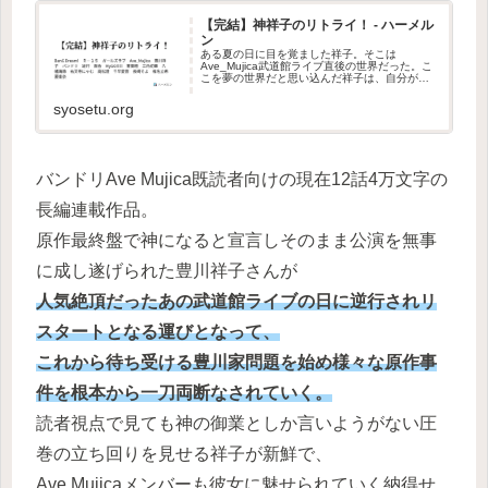
【完結】神祥子のリトライ！ - ハーメル
ン
ある夏の日に目を覚ました祥子。そこは
Ave_Mujica武道館ライブ直後の世界だった。こ
こを夢の世界だと思い込んだ祥子は、自分が救
いたかった人たちを救うべく神…
syosetu.org
バンドリAve Mujica既読者向けの現在12話4万文字の
長編連載作品。
原作最終盤で神になると宣言しそのまま公演を無事
に成し遂げられた豊川祥子さんが
人気絶頂だったあの武道館ライブの日に逆行されリ
スタートとなる運びとなって、
これから待ち受ける豊川家問題を始め様々な原作事
件を根本から一刀両断なされていく。
読者視点で見ても神の御業としか言いようがない圧
巻の立ち回りを見せる祥子が新鮮で、
Ave Mujicaメンバーも彼女に魅せられていく納得せ