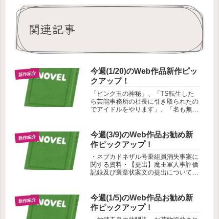
関連記事
今週(1/20)のWeb作品新作ピッ
新作紹介
クアップ！
「ピンク玉の神秘」、「TS転生した
ら芸能事務所の社長に引き取られたの
でアイドルをやります」、「名も無き
ＴＳロリ鬼娘の話」、「参加者全員悪
人のデスゲームに巻き込まれた死に戻
り能力者」の紹介です。
今週(3/9)のWeb作品お勧め新
新作紹介
作ピックアップ！
・ネブカドネザル号乗組員消失事案に
関する資料・【提出】魔王軍人事評価
記録及び褒章状案文の提出について←
人事担当・ミカとカズサがパン屋でア
ルバイトをするお話の紹介です。
今週(1/5)のWeb作品お勧め新
新作紹介
作ピックアップ！