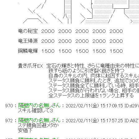
. / |::::::| ［ ::::::::::::::::::::::::::::::::::: |::::::::
／/ |::::::| ＼ ［:::::::::::::::::::::|＿＿＿|::
＼< |::::::| ＼| :::::::::::::::::: / |:::::::::
＼ ＼ 八:::| ＼ ＿|::::::::::::::::: / ＼::::::::::
／￣￣＼＼ ＼ |｜ ／::::::::::::::::::::::::
竜の秘宝 ２０００ ２０００ ２０００ ２０００ ２０００
竜王帰源 ２０００ ２０００ ２０００ ２０００ ２０００
鋼鱗竜輝 １５００ １５００ １５００ １５００ １５００
貴き爪牙EX 宝石の輝きと特性、さらに竜種由来の特性
鉄すら紙のように引き裂く鋭さを持つ
自身のスキルの内、肉体に起因するスキルが敵
ステータス勝負に勝利したとき、追加で３０の
ステータス勝負全てに勝利している時、相手の宝
ステータス勝負が行われない場合、相手の勝率
全ステータスの上限値を１ランク上昇する
970
：
隔壁内の名無しさん
：
2022/02/11(金) 15:17:09.15
ID:d2
スキル確認して３
972
：
隔壁内の名無しさん
：
2022/02/11(金) 15:17:57.25
ID:A9
ステ勝負回避メタか
安価下