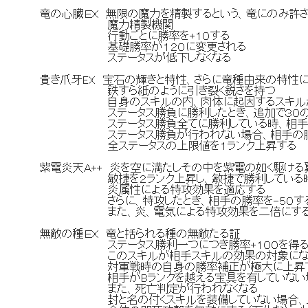
竜の心臓ＥＸ 無限の魔力を精製するという、竜にのみ許
魔力精製機関
行動ごとに勝率を+１０する
基礎勝率が１２０に変更される
ステータスが低下しなくなる
貴き爪牙EX 宝石の輝きと特性、さらに竜種由来の特性
鉄すら紙のように引き裂く鋭さを持つ
自身のスキルの内、肉体に起因するスキルが敵
ステータス勝負に勝利したとき、追加で３０の
ステータス勝負全てに勝利している時、相手の宝
ステータス勝負が行われない場合、相手の勝率
全ステータスの上限値を１ランク上昇する
紫電炎天Ａ++ 炎を空に満たしその中を紫電の如く駆ける
敏捷を２ランク上昇し、敏捷で勝利している
炎属性による特攻効果を適応する
さらに、特攻したとき、相手の勝率を-５０す
また、炎、電気による特攻効果を二倍にす
無敵の種ＥＸ 竜と括られる種の無敵たる証
ステータス勝利一つにつき勝率+１００を得
このスキルが相手スキルの効果の対象になった時
対軍戦時の自身の勝率補正が極大に上昇
相手がBランクを越える宝具を有していない場合
また、死亡判定が行われなくなる
封と名の付くスキルを装備していない場合、以