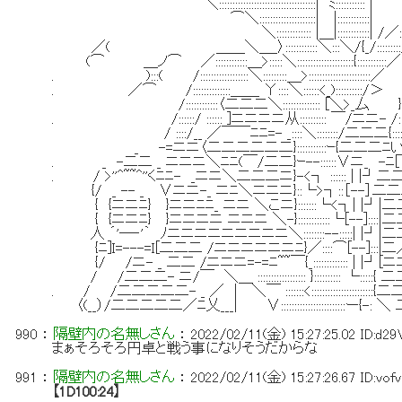
＼::::::::::::::::::::::::::::::::::::| ﾐ::::::::::: |
⌒＼:::::::::::::::::::::| |:::::::::
＼::::::::::::: |＿|::::::::::::| 
／( ＿＿＼＿_〉::::::::::::＼:::＼/{_/:::::::::
(⌒ ＿ノ⌒ ／::::::::::::＿>:::::＼:::::::::::::::::::::{:::::::::::／
. ):::( /::::::::::::::::::＼:::::::::＿>:::::::::::::::::::::::／
. ／⌒ /::::::::::::::＿＿ Υ::::＼::::::<_):::::::::
/::::::::::::〈二二二＼:::::::::::::: [＼>_厶 }V::
. /::::::/ :::::: ]ニニニニ从:::::::::: ￣/ニニ- /::
/ ::::/__ ／￣￣ﾆﾆ=- _::::＼::::::::/二二二{::::
_ -=ニニ〈二二二二二二}:::::::::::ｰ{二二二
. _ -二二 _ ニニニ＼ﾆﾆ(￣/二二}ｰ--::::::∨ニ_ -ﾆ
. / >''^~~^''くﾆﾆ- _ニニ＼二二二ニ}-<┐ :::::: | |┘
{/ _ -- _ ∨ニニ-_ ニﾆ＼ニニニ}::└>┐::［--］二
{ {ニニﾆ} }ニニﾆﾆ_ ニニ ＼こニ}:::::::└<┐| |┘|
{ {ニニﾆ} }ニニニニ ニニニ ＼-}::::::::::::└[--]:::
人 ´'―‐'｀ ﾉニニニニニニニニニ＼::::::::--:::::| |┘|
{ﾆ]I=---=I[二二二 /ニニニニニニﾆ}／::::⌒[--]:::|二／｢
{/ /ニ- _ 二二 /ニニニ=-=ﾆ~~￣{_::::::::::::: | |┘[ニニ］
/ /二二二- ニ/￣ ＼＿ :::::::::::::::::: }:::::::::: └:::::
. / /二二二二二- _ ／ | ＼￣ :::::::<::::::::::::::::::::
〈(__）/二二二二二／ﾆ乂___| ∨::::::::::::::::::::::::ー{-
990
：
隔壁内の名無しさん
：
2022/02/11(金) 15:27:25.02
ID:d2
まぁそろそろ円卓と戦う事になりそうだからな
991
：
隔壁内の名無しさん
：
2022/02/11(金) 15:27:26.67
ID:vof
【1D100:24】