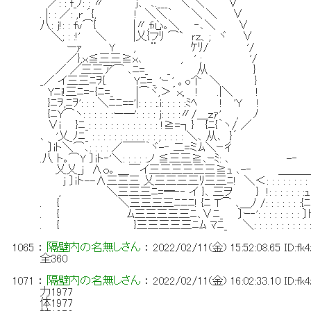
／: : f_ﾉ: : 〃 ｊ､ ､.___ ＼ ＼ ∨
. |: : ／: ,r ´{, ! ＼＼｀ ＼ ＼ ∨
八: j!: : fｖ⌒{ |〃,f心｡＼ ‐､＼ ∨
＼; : :!' ＼ |乂{フﾘ ⌒` ｒｚ、; ヾ ∨
ーｧ Y , ¨ ｹﾘ/ '/
／},ｘ≦三三≧ｘ､ , ' ; '/
／ ／三三ア⌒ ､ﾆ=_ _ 从 }
_／ イ三三ﾆｦ{. Yﾆ=_ 'ｰ ' 。o个 ＼ }
Yﾆi!三ﾆ=‐{ﾆ=_ |⌒ヾ,＞´ｘ, ! .|＼
}ﾆｦ,ﾆｦ': : : ＼ﾆﾆ=='|: : : :.i: : : : :ﾐﾍ ! 'Y
{ﾆY⌒ヽ: : : : : :ー─': : : : j: : : :〃/
∨i }ﾆ_: : : : : : : : : : : : : !≧=┐} {ﾆ
､ '乂_ﾉﾆ_ : : : : : : : : : : : : ; : : :
〕iト＼⌒､: : : : ／￣￣｀ヾ-‐ 二
.八 ト｡⌒Y 〕iト‐'＼: : : : :ノ ≦三三≧､ｰ
乂乂_ｊ ∧ｏ｡ ＿￣イ三三三三三三≧ｭ ､-‐
ｊ 〕ｉト--∧三三三 乂三三三三ﾘ三三ﾆ! ＼＜: : : : : : :
, ＼三三三ﾆ=━‐‐ イ }､ 三ヲ } !: : : : : : :
. { ＼三三三三ﾆﾆﾆ! {ﾆ T⌒ ､＿ﾉ /: : : : : : :
. { ﾑ三三三三三ﾆ､∨ﾆ_ 〕ｰ‐': : : : : : : : 
. { }三三三三三ﾆﾑ ﾏﾆ_ ＼: : : : : : : : : : 
1065
：
隔壁内の名無しさん
：
2022/02/11(金) 15:52:08.65
ID:fk
全360
1071
：
隔壁内の名無しさん
：
2022/02/11(金) 16:02:33.10
ID:fk
力1977
体1977