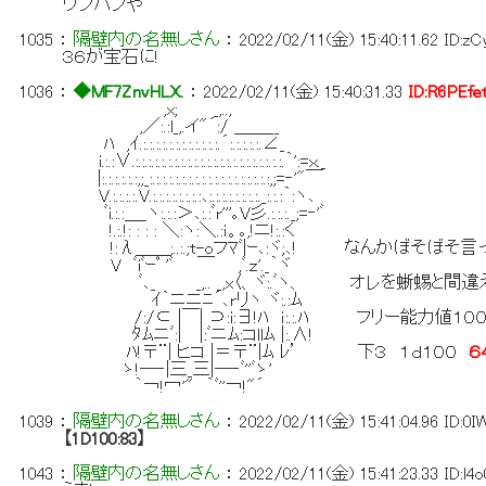
ワンパンや
1035
：
隔壁内の名無しさん
：
2022/02/11(金) 15:40:11.62
ID:zC
３６が宝石に!
1036
：
◆MF7ZnvHLX.
：
2022/02/11(金) 15:40:31.33
ID:R6PEfe
,x; _,..,
,／:.:l_,.イ"´:/ ＿＿__
ﾊ ,ｲ.:.:.:.:.:.:.:.:.:.:.:.:.´:.:.:.:.:.∠_
i.:.:∨.:.:.:.:.:.:.:.:.:.:.:.:.:.:.:.:.:.:.:.:.:.:.:.｀':=ｘ._
|:.:.:.:.:.:,;_:.:.:.:.:.:.:.:.:.:.:.:.:.:.:.:.:.:.:,;=‐'"￣
V.:.:.:.:.V.:.:.:.:.:.:.:.:､:.:.:.:.:.:.:.:._:.:.:｀:ヽ､
ﾞi.:.:＿_ヽ:.:.:＞､:.:ﾞr'''｡V彡.:.:.:._;=‐'ﾞ
!.:.!: : : : ＼:ヽ:＼.:ｉ。｡,!ニ!:.:く
!:λ＿＿;..:.;t-oフﾏﾞ|ｰ､:ヾ;､! なんかぼそぼそ
V ﾞiﾞｰﾟ 'ﾞ ￣ ,ﾞ.ｚ'._｀ヾ
ﾞ､_ _,.. _,x〈、ヾ:.ﾞヽ、 オレを蜥蜴と間
ｲ｀ニニﾆ´､rリヽ ヾ:.:ﾑ
/:/⊂ |￣| ⊃:i:∃!ﾊ ｉ:.:.ﾊ フリー能力値１０
ﾀﾑニﾞ:| |:ﾞニﾑ:コllﾑ |:.∧!
ﾊ!〒¨| ヒコ |＝〒¨|ﾑ ﾚ’ 下３ １ｄ１００
６
ゝ!─‐|三_三|─‐ﾞ''ﾞゝ'
｀￢!冖'" ｀ﾞ''￢!"´
1039
：
隔壁内の名無しさん
：
2022/02/11(金) 15:41:04.96
ID:0I
【1D100:83】
1043
：
隔壁内の名無しさん
：
2022/02/11(金) 15:41:23.33
ID:l4