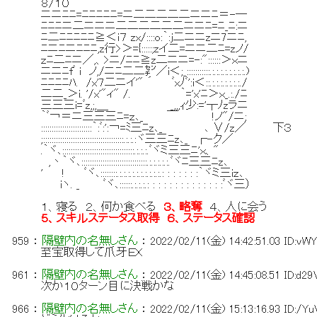
８/１０
ニニﾆﾆ=ﾆﾆﾆﾆﾆ=ニ二二二二二ニニﾆ＝-─
ﾆﾆﾆニ二ニニニ二二二二二二ニニﾆ=ﾆ_ﾆ:ニ
ﾆ二ﾆﾆﾆﾆﾆ≧＜i７ zx/::::o:｀:j二ニニzニ7ニﾆ,
ﾆニﾆニﾆﾆﾆ,z行>＞={:::::;zイ二=ニニ二ﾆ=zノ/
ｚﾆ二ﾆニ／,、>ニ/ﾆﾆ≧z二ニニ=-:"::::::＞ｘニ
ニニﾆfﾞ i ノ,/ニﾆ二二㌢／i＜;_:::::::::::.:.:.:.:.:.:.:.:.)
ﾆﾆﾆﾆﾊ. /x'7二ニイ'" ´ ﾞxﾉﾞ':i＜::.:.:.:.:.:.:.:./
二二_＞i. '/x'"ィ" /. ｀='x'ﾆ＞ｘ_.:./ﾆ
三三三i=ﾞz,;,＿ _,,,ｨ少:='┬ﾉzラニ
｀ﾞ￢＝ニ三三三ﾆ=ｚ､_ ￣ !ノ"/ニ;
::::::::::::::::::::::::｀:ﾞ:':￢=ﾐ三ﾆz､_ ､ ∨/z／ 下３
;::::::::::::::::::::::::::::::::::::::.:.:.:ヾ三三ﾆz､_ ┌-ク／
.｀ヾ､::::::::::::::::::::::::::::::::::.:.:.:.ﾞヾミ三三ﾆ'ｘ、"
,丶｀ヾ､:::::::::::::::::::::::::::::::.:.:.:.:.:.ﾞヾﾆ三三ﾆz､
' ! ﾞヾ､::::::::.:.:.:.:.:.:.:.:.:.:.: : : : : : :｀ヾミ三iｚ､
iヽ. _ ﾞヾ､::::::.:.:.:.: : : : : : : : : : : : : :ﾞヾ三）
１、寝る ２、何か食べる
３、略奪
４、人に会う
５、スキルステータス取得 ６、ステータス確認
959
：
隔壁内の名無しさん
：
2022/02/11(金) 14:42:51.03
ID:vW
至宝取得して爪牙ＥＸ
961
：
隔壁内の名無しさん
：
2022/02/11(金) 14:45:08.51
ID:d2
次か１０ターン目に決戦かな
966
：
隔壁内の名無しさん
：
2022/02/11(金) 15:13:16.93
ID:/Yu