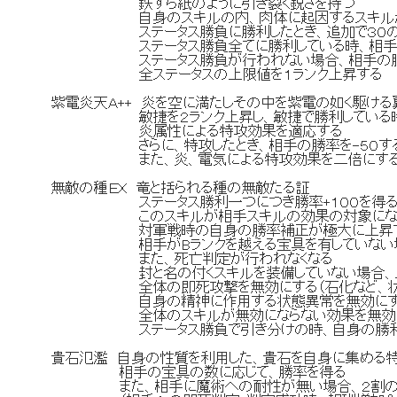
鉄すら紙のように引き裂く鋭さを持つ
自身のスキルの内、肉体に起因するスキルが敵
ステータス勝負に勝利したとき、追加で３０の
ステータス勝負全てに勝利している時、相手の宝
ステータス勝負が行われない場合、相手の勝率
全ステータスの上限値を１ランク上昇する
紫電炎天Ａ++ 炎を空に満たしその中を紫電の如く駆ける
敏捷を２ランク上昇し、敏捷で勝利している
炎属性による特攻効果を適応する
さらに、特攻したとき、相手の勝率を-５０す
また、炎、電気による特攻効果を二倍にす
無敵の種ＥＸ 竜と括られる種の無敵たる証
ステータス勝利一つにつき勝率+１００を得
このスキルが相手スキルの効果の対象になった時
対軍戦時の自身の勝率補正が極大に上昇
相手がBランクを越える宝具を有していない場合
また、死亡判定が行われなくなる
封と名の付くスキルを装備していない場合、以
全体の即死攻撃を無効にする（石化など、状態
自身の精神に作用する状態異常を無効にす
全体のスキルが無効にならない効果を無効
ステータス勝負で引き分けの時、自身の勝利
貴石氾濫 自身の性質を利用した、貴石を自身に集める
相手の宝具の数に応じて、勝率を得る
また、相手に魔術への耐性が無い場合、２割の確