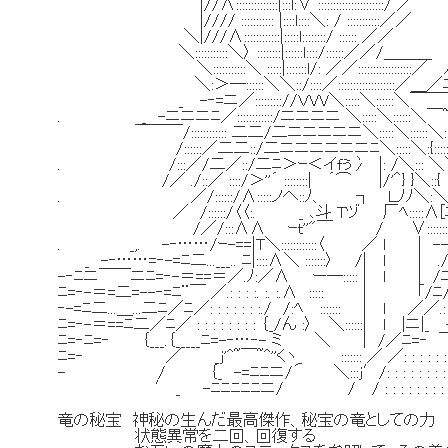
|//Λ::::::::::::::|:::l:∨ ::::::::::::::::::::::/ ／
|//// ::::::::::: |::::l::::＼: / ::
＼|///Λ::::::::::::|:::::l::::::::/ ::::::
＼:::::::::::＼〉 ::::::::|::::::l::::/::::::／／/
＼:::::::::::＼ :::::|:::::::l/: ／／::::::::::::::::::／
＼:＞―::::::＼＼::/::::／:::::::::::::::::::／＿／ﾆ／ 
_ -‐=ニ／::::::::://ＶVV＼:::::＼::::::＼￣￣￣~^''＜:
. _ -ニニニﾆ／::::::::::::/ニニニニ ＼:::::＼:
￣￣￣/:::::::::::: 二二/二ニニニニニ＼:::::＼::::::＼:::::::
/::::::／二二::/二ニニニニニニﾆ＼:::::＼:{:::::::::::::
. /:::／/二／::/二ﾆ＞ｰ＜イfぅ冫 |: /＼::: ＼＼:::::::::::::::::::
/／ ./::／ ::::/＞''´ ::::::::| ´⌒ |/'＾} }＼
. ／/::::::/Λ:::::ノへ::ﾉ、 ┐ Ｌﾉﾉ＼:＼ﾆニ/
／ /::::::/〈〈:. _ ､斗 Tヅ 厂ﾍ:::::Λ[ﾆﾆ/ﾆ/Λ
/／/:::ΛΛ ｰｔ''"￣ / ∨::::::::
. _,. -‐……/ｰ-==|T＼::::::::::::〈 ／ l | -
_ -‐……=‐-=ﾆ二...___.. ﾆ|::::Λ＼ :::::::〉 /| l 
-‐ﾆニ￣￣ニﾆ=‐-＝==＝／.ﾉ:／Λ ー―::::: | l | /ﾆ/.: : 
ﾆ=‐-＝=二=--‐=ﾆ¨￣ ／.: : : :. :. :.Λ ::::: ｜ 「/ﾆ/.:
‐-=ﾆ二...＿...二ﾆ／ﾆ／: : : : : : :./ /:ﾍ ::::::: | l ／
ﾆ=‐-＝==ﾆ二／ﾆ／ : : : : : : : : ｛_/ん :〉 ＼::::::
ﾆ=‐ﾆ=‐ ｛___.｛_____ﾆ=-‐…‐- ミ ＼ | /／ﾆ=‐ ￣.:
ﾆ=‐ ／ _j'^~￣~^''くヽ_ ::::::: ／ ／: : : : : : 
- / ｛_ -=ﾆﾆニ/´ ＼:::j′/: : : : : : : 
′ _ -ﾆﾆﾆﾆﾆニ/ / / : : : : : : :
竜の秘宝 神秘の生んだ最高傑作、秘宝の竜としての力
状態異常を二回、回復する