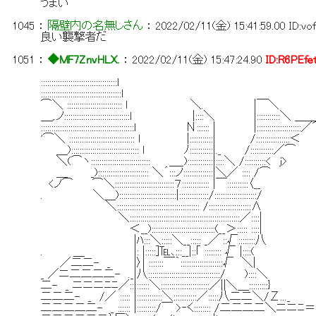
うまい
1045
：
隔壁内の名無しさん
：
2022/02/11(金) 15:41:59.00
ID:vo
良い襲撃者だ
1051
：
◆MF7ZnvHLX.
：
2022/02/11(金) 15:47:24.90
ID:R6PEfe
::::::::::::::::::::::::::::::::::::l
::::::::::::::::::::::::::::::::::::::l
⌒＼ :::::::::::::::::::::::::: ｌ ＼. |￣＼
＿,.ノ:::::::::::::::::::::::::::::::l |:
::::::::::::::::::::::::::::::::::::::::::::l Ν::::
'⌒＼ ::::::::::::::::::::::::::::::: l |::::::
＿):::::::::::::::::::::::::::::::: ｌ ﾉ:::::
＼(⌒ヽ:::::::::::::::::::::::::::: ＿_):::::::::
＿ _):::::::::::::::::::::::: ＼´:::ノ:::::
<ノ⌒ ⌒＼::::::::::::::::::::::::::::７:::::::
. ＼＿):::::::::::::::::::::::::::|:::::::::::::
＼::::::::::::::::::::::::::::::::::::::: /
＼:::::::::::::::::::::::::::::::::::::::
＜__)::::::::::::::::::::::::::::::(
|ﾊ:::＼:::::＼__::::: _／ ::√:
. ＿ |: |:::::]℡､:::__|::｢ ::::::
／二二- _ |〉| :::::::￣｀:::::::::::::
_ ／ニ二二二二- ._|八:::::::::::::::::::::::
二- _ ニニニﾆﾆ／::|::::::＼:::::::::::::::::::::
二二二- _ /／ ::::: |::::::::::::＼:::::::
二二二二二- _ :::::: |:::::::::/￣ >‐く:::::::: /二二