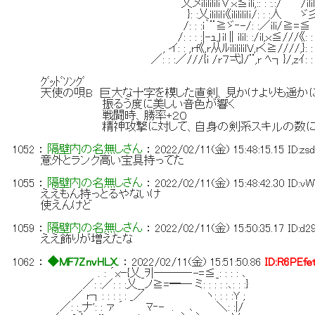
乂メilililili∨ｘ≦ili,:: : :.:/ /ilil∧:.
}: :乂ililiｌｉ《ilililiｌｉ/: : :人 ゞ彡':
/: : :i｀¨≧ゞ‐-/: :／ili/≧=≦ : : :
/: : : :|-ｭ」il∥ilil: :/il,ｘ≦///《: : : : 
, イ: : ,rf《,r从ﾙililililV,rく≧////,}: : : : :
／: : :／///{i /r７弌}/¨,r ﾍ┐}/,zｲ: : : : : : 
ｸﾞｯﾄﾞｿﾝｸﾞ
天使の唄B 巨大な十字を模した直剣、見かけよりも遥か
振るう度に美しい音色が響く
戦闘時、勝率+２０
精神攻撃に対して、自身の剣系スキルの数によ
1052
：
隔壁内の名無しさん
：
2022/02/11(金) 15:48:15.15
ID:zs
意外とランク高い宝具持ってた
1055
：
隔壁内の名無しさん
：
2022/02/11(金) 15:48:42.30
ID:v
ええもん持っとるやないけ
使えんけど
1059
：
隔壁内の名無しさん
：
2022/02/11(金) 15:50:35.17
ID:d
ええ飾りが増えたな
1062
：
◆MF7ZnvHLX.
：
2022/02/11(金) 15:51:50.86
ID:R6PEfe
. : ´xｰ{乂_ｦ|───‐-=≦_: : : : ､
／: :／: : :乂__ノ≧=━─ ミ: : : : :､: : :}
／ r┐: : : : : _／ ヽ: : : :Y ;
／: :_ナ': : ァ ´ ﾏ‐- . ､ ＼: :|/