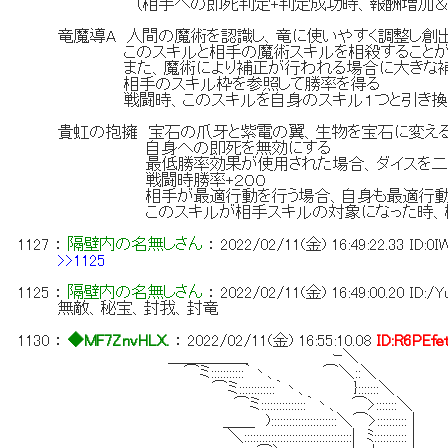
（相手への即死判定+判定成功時、報酬増加＆
竜魔導A 人間の魔術を認識し、竜に使いやすく調整し創
このスキルと相手の魔術スキルを相殺することが
また、魔術により補正が行われる場合に大きな補
相手のスキル枠を参照して勝率を得る
戦闘時、このスキルを自身のスキル１つと引き換え
貴虹の抱擁 宝石の爪牙と紫電の翼、生物を宝石に変え
自身への即死を無効にする
最低勝率効果が使用された場合、ダイスを二倍に
戦闘時勝率+２００
相手が最適行動を行う場合、自身も最適行動
このスキルが相手スキルの対象になった時、相手
1127
：
隔壁内の名無しさん
：
2022/02/11(金) 16:49:22.33
ID:0I
>>1125
1125
：
隔壁内の名無しさん
：
2022/02/11(金) 16:49:00.20
ID:/Y
無敵、秘宝、封我、封竜
1130
：
◆MF7ZnvHLX.
：
2022/02/11(金) 16:55:10.08
ID:R6PEfe
＿＿＿＿＿ ｰ＼
⌒ミ:::::::::::｀丶、 ⌒＼::＼
⌒ミ::::::::::::｀丶、 }:::::::＼
⌒ミ:::::::::::::::｀丶、 ⌒>:::::::＼
＿＿ )::::::::::::::::::::::＼⌒>:::::::::: |
＼::::::::::::::::::::::::::::::::::::| ﾐ::::::::::: |