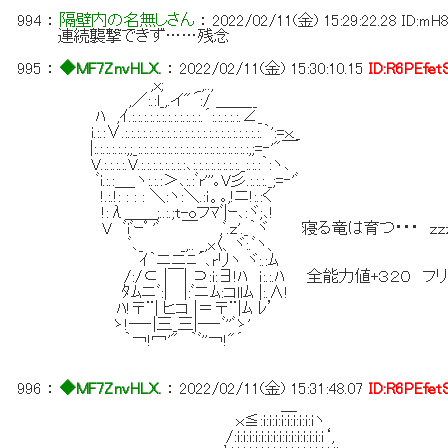
994
：
隔壁内の名無しさん
：
2022/02/11(金) 15:29:22.28
ID:mH
連続襲撃できず……残念
995
：
◆MF7ZnvHLX.
：
2022/02/11(金) 15:30:10.15
ID:R6PEfet
,x; _,..,
,／:.:l_,.イ"´:/ ＿＿__
ﾊ ,ｲ.:.:.:.:.:.:.:.:.:.:.:.:.´:.:.:.:.:.∠_
i.:.:∨.:.:.:.:.:.:.:.:.:.:.:.:.:.:.:.:.:.:.:.:.:.:.:.｀':=ｘ._
|:.:.:.:.:.:,;_:.:.:.:.:.:.:.:.:.:.:.:.:.:.:.:.:.:.:,;=‐'"￣
V.:.:.:.:.V.:.:.:.:.:.:.:.:､:.:.:.:.:.:.:.:._:.:.:｀:ヽ､
ﾞi.:.:＿_ヽ:.:.:＞､:.:ﾞr'''｡V彡.:.:.:._;=‐'ﾞ
!.:.!: : : : ＼:ヽ:＼.:ｉ。｡,!ニ!:.:く
!:λ＿＿;..:.;t-oフﾏﾞ|ｰ､:ヾ;､!
V ﾞiﾞｰﾟ 'ﾞ ￣ ,ﾞ.ｚ'._｀ヾ 寝る竜は育つ・・・ ｚｚ
ﾞ､_ _,.. _,x〈、ヾ:.ﾞヽ、
ｲ｀ニニﾆ´､rリヽ ヾ:.:ﾑ
/:/⊂ |￣| ⊃:i:∃!ﾊ ｉ:.:.ﾊ 全能力値+３２０ 
ﾀﾑニﾞ:| |:ﾞニﾑ:コllﾑ |:.∧!
ﾊ!〒¨| ヒコ |＝〒¨|ﾑ ﾚ’
ゝ!─‐|三_三|─‐ﾞ''ﾞゝ'
｀￢!冖'" ｀ﾞ''￢!"´
996
：
◆MF7ZnvHLX.
：
2022/02/11(金) 15:31:48.07
ID:R6PEfet
＿
ｘ≦:i:i:i:i:i:i:i:i:iヽ
/:i:i:i:i:i:i:i:i:i:i:i:i:i:i:i‘,