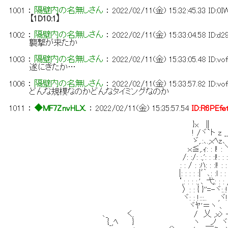
1001
：
隔壁内の名無しさん
：
2022/02/11(金) 15:32:45.33
ID:0I
【1D10:1】
1002
：
隔壁内の名無しさん
：
2022/02/11(金) 15:33:04.58
ID:d
襲撃が来たか
1003
：
隔壁内の名無しさん
：
2022/02/11(金) 15:33:05.48
ID:vo
遂にきたか…
1006
：
隔壁内の名無しさん
：
2022/02/11(金) 15:33:57.82
ID:vo
どんな規模なのかどんなタイミングなのか
1011
：
◆MF7ZnvHLX.
：
2022/02/11(金) 15:35:57.54
ID:R6PEfe
}x ∥ 
! /ヾ`ト z ___
ゞ,.:､.;xﾍz､ |_|｣,,.!LL
ｘ≦,.ｨ: : l! : ＼, 
/: :/: :,': : :l!: : : ::: : : 
: : / : :ﾊ: : :l! : : : ﾍ : : : : : ヽ
|: : : : :|ﾞ｀､: :l : : :,'￣:｀: : : : :.
‘,: : : :,'､ 弋: : : ,' `､: : : : :l!
〉 : : { }''=-ヾ:.:! ' ',: : : :.ﾒ
ヾ: : !:::.. ,ヾ! ヾ＝=': : :/ !: 
ヾﾔ'＝ヽ ､ _, }:.:.,ｲ, ｲ: : 
､_ く, / 乂 ,x> - ≦ﾁ!,ｨ=,ｲ 
{_,ﾍ } ヽ ノ ヾ!| | / : : :彡