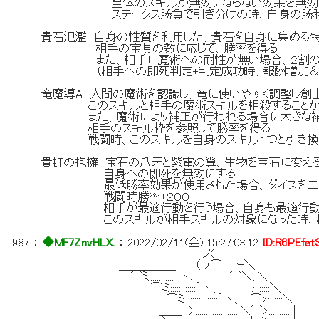
全体のスキルが無効にならない効果を無効
ステータス勝負で引き分けの時、自身の勝利
貴石氾濫 自身の性質を利用した、貴石を自身に集める
相手の宝具の数に応じて、勝率を得る
また、相手に魔術への耐性が無い場合、２割の確
（相手への即死判定+判定成功時、報酬増加＆
竜魔導A 人間の魔術を認識し、竜に使いやすく調整し創
このスキルと相手の魔術スキルを相殺することが
また、魔術により補正が行われる場合に大きな補
相手のスキル枠を参照して勝率を得る
戦闘時、このスキルを自身のスキル１つと引き換え
貴虹の抱擁 宝石の爪牙と紫電の翼、生物を宝石に変え
自身への即死を無効にする
最低勝率効果が使用された場合、ダイスを二倍に
戦闘時勝率+２００
相手が最適行動を行う場合、自身も最適行動
このスキルが相手スキルの対象になった時、相手
987
：
◆MF7ZnvHLX.
：
2022/02/11(金) 15:27:08.12
ID:R6PEfet
ノ(
＿＿＿＿＿ （::ﾉ⌒ ｰ＼
⌒ミ:::::::::::｀丶、 ⌒＼::＼
⌒ミ::::::::::::｀丶、 }:::::::＼
⌒ミ:::::::::::::::｀丶、 ⌒>:::::::＼
＿＿ )::::::::::::::::::::::＼⌒>:::::::::: |