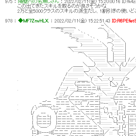
975
：
隔壁内の名無しさん
：
2022/02/11(金) 15:20:00.16
ID:fk4
この出てきたスキルを取るのが良さそうかな
2万と全5000クラスのスキルの派生だし、1割引きの使い
978
：
◆MF7ZnvHLX.
：
2022/02/11(金) 15:22:51.43
ID:R6PEfet
＿＿＿＿＿ ｰ＼
⌒ミ:::::::::::｀丶、 ⌒＼::＼
⌒ミ::::::::::::｀丶、 }:::::::＼
⌒ミ:::::::::::::::｀丶、 ⌒>:::::::＼
＿＿ )::::::::::::::::::::::＼⌒>:::::::::: |
＼::::::::::::::::::::::::::::::::::::| ﾐ::::::::::: |
⌒＼:::::::::::::::::::::| |::::::::::::| ﾉ
＼::::::::::::: |＿|::::::::::::| /／::
＿＿＼＿_〉::::::::::::＼:::＼/{_/:::::::::
／::::::::::::＿>:::::＼:::::::::::::::::::::{:::::::::::／
/::::::::::::::::::＼:::::::::＿>:::::::::::::::::::::::／
. /::::::::::::::＿＿ Υ::::＼::::::<_)::::::::::/＞
/::::::::::::〈二二二＼:::::::::::::: [＼>_厶
. /::::::/ :::::: ]ニニニニ从:::::::::: ￣/ニニ- _
/ ::::/__ ／￣￣ﾆﾆ=- _::::＼::::::::/ニニニニニ
_ -=ニニ〈二二二二二二}:::::::::::ｰ{ニニニニ
. _ -二二 _ ニニニ＼ﾆﾆ(￣/二二}ｰ--::::::∨ニ_ -ﾆ
. / >''^~~^''くﾆﾆ- _ニニ＼二二二ニ}-<┐ :::::: | |┘
{/ _ -- _ ∨ニニ-_ ニﾆ＼ニニニ}::└>┐::［--］
{ {ニニﾆ} }ニニﾆﾆ_ ニニ ＼こニ}:::::::└<┐| |┘|
{ {ニニﾆ} }ニニニニ ニニニ ＼-}::::::::::::└[--]::::|
人 ´'―‐'｀ ﾉニニニニニニニニニ＼::::::::--:::::| |┘|
{ﾆ]I=---=I[二二二 /ニニニニニニﾆ}／::::⌒[--]:::|二