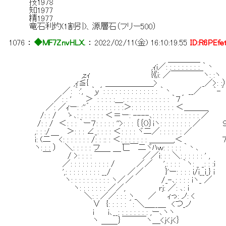
技1978
知1977
精1977
竜石利灼(1割引)、源層石（フリー500）
1076
：
◆MF7ZnvHLX.
：
2022/02/11(金) 16:10:19.55
ID:R6PEfe
＿＿＿＿
,ｨi／: : : : : : : : : ｀丶
,zｨ {《i: ／￣￣￣￣ヽ: :ヽ
,ｨ≦{ ＿＿＿＿＿＿> _／>: :
／: ｀:', ｀y´: : : : : : : : : : : : : : ｀丶 __／ ｀-´
／: : ' ＞´: : : : :＿: : : : : : : : : : : : ｀７´
／: ／ｨー: :''´: : : : : : : : :＞: : : : : : : : : : : ＜＿＿＿
/: : / ゝ､: : : : : : : ＜＝ー: ----､: : : : : : : : : : : : ／
/: : / ＜: : : ｀ー７: : : : : ''>: : : ｛｛()｝iヽ: : : : : : 
,: : :/ ＞: : : ∠_: : : : ＜: : : : ヾ二／: : : : : : ／
i: (二￣<: : : : : : : /: : :: : ＜: : : : : : : 
ヽ: : : ） ＼: : : : : フ 匸￣二ヾﾊｗ: : : : : ｀丶､
￣ / >: : : : ￣￣ ￣ ／／i: : : ＼: : : : : : 
／: : : : : : : : : : / ／／ ',: : : : ｀ヽ: _ _: : :i
',: : : : : : : : : __/ ／／ }'ー: : : : i/i_
ヽ: : : : : : : : : : ヽ／／ /_-､: : : : iヽ_ ／
ヽ: : : : : : : ／／, rj: ／: ､: i
＼: : ／／: : : ヽ_ ／ ｨっ: ノ: <
∨ {: : : : : ´: ＼＿__＿ <つ_ノ
i i､__: : : : : : : : ,ー､ヽヽ
ヽ ｝￣￣￣ヽ＿<j<j<｝