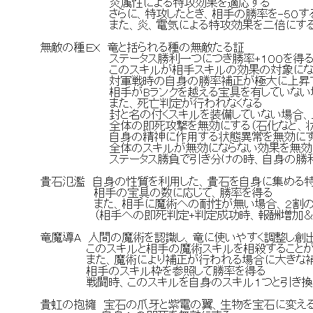
炎属性による特攻効果を適応する
さらに、特攻したとき、相手の勝率を-５０す
また、炎、電気による特攻効果を二倍にす
無敵の種ＥＸ 竜と括られる種の無敵たる証
ステータス勝利一つにつき勝率+１００を得
このスキルが相手スキルの効果の対象になった時
対軍戦時の自身の勝率補正が極大に上昇
相手がBランクを越える宝具を有していない場合
また、死亡判定が行われなくなる
封と名の付くスキルを装備していない場合、以
全体の即死攻撃を無効にする（石化など、状態
自身の精神に作用する状態異常を無効にす
全体のスキルが無効にならない効果を無効
ステータス勝負で引き分けの時、自身の勝利
貴石氾濫 自身の性質を利用した、貴石を自身に集める
相手の宝具の数に応じて、勝率を得る
また、相手に魔術への耐性が無い場合、２割の確
（相手への即死判定+判定成功時、報酬増加＆
竜魔導A 人間の魔術を認識し、竜に使いやすく調整し創
このスキルと相手の魔術スキルを相殺することが
また、魔術により補正が行われる場合に大きな補
相手のスキル枠を参照して勝率を得る
戦闘時、このスキルを自身のスキル１つと引き換え
貴虹の抱擁 宝石の爪牙と紫電の翼、生物を宝石に変え