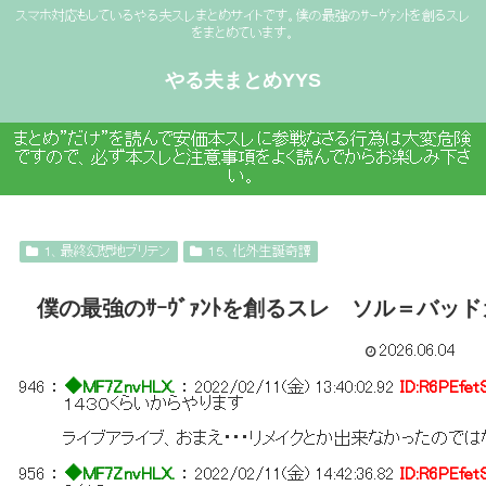
スマホ対応もしているやる夫スレまとめサイトです。僕の最強のｻｰｳﾞｧﾝﾄを創るスレ
をまとめています。
やる夫まとめYYS
まとめ”だけ”を読んで安価本スレに参戦なさる行為は大変危険
ですので、必ず本スレと注意事項をよく読んでからお楽しみ下さ
い。
１、最終幻想地ブリテン
１５、化外生誕奇譚
僕の最強のｻｰｳﾞｧﾝﾄを創るスレ ソル＝バ
2026.06.04
946
：
◆MF7ZnvHLX.
：
2022/02/11(金) 13:40:02.92
ID:R6PEfet
１４３０くらいからやります
ライブアライブ、おまえ・・・リメイクとか出来なかったのでは
956
：
◆MF7ZnvHLX.
：
2022/02/11(金) 14:42:36.82
ID:R6PEfet