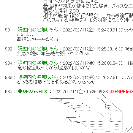
自身への即死を無効にする
最低勝率効果が使用された場合、ダイスを二倍に
戦闘時勝率+２００
相手が最適行動を行う場合、自身も最適行動
このスキルが相手スキルの対象になった時、相手
981
：
隔壁内の名無しさん
：
2022/02/11(金) 15:24:33.91
ID:vof
このまま
敏捷はA+++++かな？
983
：
隔壁内の名無しさん
：
2022/02/11(金) 15:25:25.16
ID:R6
無敵の種の派生絶対強いやつでしょ
984
：
隔壁内の名無しさん
：
2022/02/11(金) 15:26:00.34
ID:mH
竜の秘宝取ってから起源が良いかな
986
：
隔壁内の名無しさん
：
2022/02/11(金) 15:26:37.81
ID:vW
どっちもは取ってる暇あるかわからんぞ
985
：
◆MF7ZnvHLX.
：
2022/02/11(金) 15:26:06.88
ID:R6PEfet
＿＿＿＿＿ ｰ＼
⌒ミ:::::::::::｀丶、 ⌒＼::＼
⌒ミ::::::::::::｀丶、 }:::::::＼
⌒ミ:::::::::::::::｀丶、 ⌒>:::::::＼
＿＿ )::::::::::::::::::::::＼⌒>:::::::::: |
＼::::::::::::::::::::::::::::::::::::| ﾐ::::::::::: |
⌒＼:::::::::::::::::::::| |::::::::::::| ﾉ
＼::::::::::::: |＿|::::::::::::| /／::