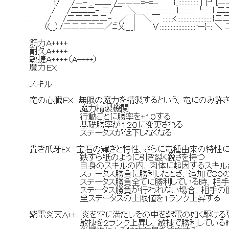
{/ /ニ- _ 二二 /ニニニ=-=ﾆ~~￣{_::::::::::::: | |┘[
/ /二二二- ニ/￣ ＼＿ :::::::::::::::::: }:::::::::: └::::
. / /二二二二二- _ ／ | ＼￣ :::::::<:::::::::::::::::::::
〈(__）/二二二二二／ﾆ乂___| ∨::::::::::::::::::::::::ー{-
筋力Ａ++++
耐久Ａ++++
敏捷Ａ++++（A++++）
魔力ＥＸ
スキル
竜の心臓ＥＸ 無限の魔力を精製するという、竜にのみ許
魔力精製機関
行動ごとに勝率を+１０する
基礎勝率が１２０に変更される
ステータスが低下しなくなる
貴き爪牙EX 宝石の輝きと特性、さらに竜種由来の特性
鉄すら紙のように引き裂く鋭さを持つ
自身のスキルの内、肉体に起因するスキルが敵
ステータス勝負に勝利したとき、追加で３０の
ステータス勝負全てに勝利している時、相手の宝
ステータス勝負が行われない場合、相手の勝率
全ステータスの上限値を１ランク上昇する
紫電炎天Ａ++ 炎を空に満たしその中を紫電の如く駆ける
敏捷を２ランク上昇し、敏捷で勝利している