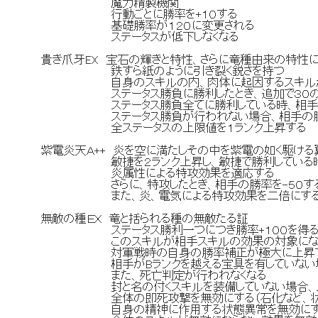
魔力精製機関
行動ごとに勝率を+１０する
基礎勝率が１２０に変更される
ステータスが低下しなくなる
貴き爪牙EX 宝石の輝きと特性、さらに竜種由来の特性
鉄すら紙のように引き裂く鋭さを持つ
自身のスキルの内、肉体に起因するスキルが敵
ステータス勝負に勝利したとき、追加で３０の
ステータス勝負全てに勝利している時、相手の宝
ステータス勝負が行われない場合、相手の勝率
全ステータスの上限値を１ランク上昇する
紫電炎天Ａ++ 炎を空に満たしその中を紫電の如く駆ける
敏捷を２ランク上昇し、敏捷で勝利している
炎属性による特攻効果を適応する
さらに、特攻したとき、相手の勝率を-５０す
また、炎、電気による特攻効果を二倍にす
無敵の種ＥＸ 竜と括られる種の無敵たる証
ステータス勝利一つにつき勝率+１００を得
このスキルが相手スキルの効果の対象になった時
対軍戦時の自身の勝率補正が極大に上昇
相手がBランクを越える宝具を有していない場合
また、死亡判定が行われなくなる
封と名の付くスキルを装備していない場合、以
全体の即死攻撃を無効にする（石化など、状態
自身の精神に作用する状態異常を無効にす