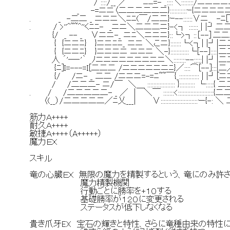
/ ::::/__ ／￣￣ﾆﾆ=- _::::＼::::::::/ニニニニニ
_ -=ニニ〈二二二二二二}:::::::::::ｰ{ニニニニ
. _ -二二 _ ニニニ＼ﾆﾆ(￣/二二}ｰ--::::::∨ニ_ -ﾆ
. / >''^~~^''くﾆﾆ- _ニニ＼二二二ニ}-<┐ :::::: | |┘
{/ _ -- _ ∨ニニ-_ ニﾆ＼ニニニ}::└>┐::［--］二
{ {ニニﾆ} }ニニﾆﾆ_ ニニ ＼こニ}:::::::└<┐| |
{ {ニニﾆ} }ニニニニ ニニニ ＼-}::::::::::::└[--]::::|
人 ´'―‐'｀ ﾉニニニニニニニニニ＼::::::::--:::::| |┘|
{ﾆ]I=---=I[二二二 /ニニニニニニﾆ}／::::⌒[--]:::|二
{/ /ニ- _ 二二 /ニニニ=-=ﾆ~~￣{_::::::::::::: | |┘[
/ /二二二- ニ/￣ ＼＿ :::::::::::::::::: }:::::::::: └::::
. / /二二二二二- _ ／ | ＼￣ :::::::<:::::::::::::::::::::
〈(__）/二二二二二／ﾆ乂___| ∨::::::::::::::::::::::::ー{-
筋力Ａ++++
耐久Ａ++++
敏捷Ａ++++（A+++++）
魔力ＥＸ
スキル
竜の心臓ＥＸ 無限の魔力を精製するという、竜にのみ許
魔力精製機関
行動ごとに勝率を+１０する
基礎勝率が１２０に変更される
ステータスが低下しなくなる
貴き爪牙EX 宝石の輝きと特性、さらに竜種由来の特性