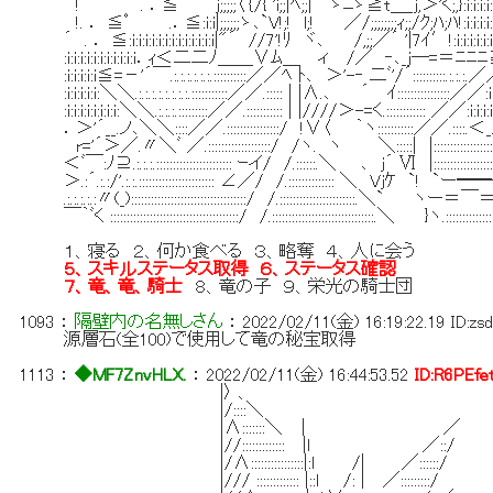
! . ．≦ j;;;;;〈｛/{ 'i;;|ﾍ;;| ゝﾆゞ≧t＿_j,＞'く;,}:i:i:
!. ． ≦ﾟ .．≦:i:i|;;;;;;ゝ､`V!;! l;! ／/;;;;;;;;ｨ;;/ｸ;ﾊ;ﾊ!:i:
´ . ． ≦:i:i:i:i:i:i:i:i:i:i:i:i:i|"´ //7'!ﾘ ヾ､ /,;;／´ '|7ｲ′!:i:i:i
:i:i:i:i:i:i:i:i:i:i:i．ｨ＜二二ﾉ＿＿∨ﾑ＿ ィ /／ ‐､_j
:i:i:i:i:i≦=－'´￣.:.:.:.:.:.:.::::::::::／／ﾍ ﾄ､ ＞'-‐ 二ﾞ'/´::::::::::.:
:i:i:i:i:i:＼＼.:.:.:.:.:.:.:.:.:::::::::::／／.::::: | |∧.､ ´ ｲ::::::::::::::::／／:i
:i:i:i:i:i:i:i:i:＼＼.:.:.:.:::::::::／／.::::::::::: | |////＞-=く.::::::::::::
．＞'´__.ノ､＼＼::::／／.::::::::::::::::/ !∨〈 ｀ヽ:::::::::::／／.:::
r='´＞／.〃＼ﾞ ／.:::::::::::::::::::/ /ヽ. ヽ ＼:::::| |::::::::::::::
＜ﾞ￣:ﾉ⊇.:.:.:.::::::::::::::::::::::: ｰイ/ /.::::::.＼ ､ j´ Ⅵ |::::::::::::::::::
＞.:´.:.:/'.:.:.::::::::::::::::::::::: ∠／/ /.:::::::::::::: ＼ Vjｹ `!
.:.:.:.:.:〃(_):::::::::::::::::::::::::::::::::::/ /.:::::::::::::::::::::::.
￣｀ﾞく :::::::::::::::::::::::::::::::::::::::/ /.:::::::::::::::::::::::::::::::.＼ }ヽ.::::::::::::
１、寝る ２、何か食べる ３、略奪 ４、人に会う
５、スキルステータス取得 ６、ステータス確認
７、竜、竜、騎士
８、竜の子 ９、栄光の騎士団
1093
：
隔壁内の名無しさん
：
2022/02/11(金) 16:19:22.19
ID:zs
源層石(全100)で使用して竜の秘宝取得
1113
：
◆MF7ZnvHLX.
：
2022/02/11(金) 16:44:53.52
ID:R6PEfe
|〉 、
|/::::＼
|Λ:::::::＼ ｜ ／
|//::::::::::::: |l ／::/
|/Λ::::::::::::::::|:ｌ /| ／::::::/
|/// ::::::::::::: |::l /: | ／:::::::::/