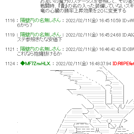
お互いの魔力のステータスを参照して、その差分
戦闘時、『貴』の名の入った装備していないスキル
竜の心臓の勝率上昇効果を２０に変更する
1116
：
隔壁内の名無しさん
：
2022/02/11(金) 16:45:10.59
ID:v
６から７
1119
：
隔壁内の名無しさん
：
2022/02/11(金) 16:45:24.68
ID:A
ステ参照きたな安価下
1121
：
隔壁内の名無しさん
：
2022/02/11(金) 16:46:42.43
ID:0I
これなら抱擁抜けるか
1124
：
◆MF7ZnvHLX.
：
2022/02/11(金) 16:48:37.94
ID:R6PEfe
＿＿＿＿＿ ｰ＼
⌒ミ:::::::::::｀丶、 ⌒＼::＼
⌒ミ::::::::::::｀丶、 }:::::::＼
⌒ミ:::::::::::::::｀丶、 ⌒>:::::::＼
＿＿ )::::::::::::::::::::::＼⌒>:::::::::: |
＼::::::::::::::::::::::::::::::::::::| ﾐ::::::::::: |
⌒＼:::::::::::::::::::::| |::::::::::::| ﾉ
＼::::::::::::: |＿|::::::::::::| /／::
＿＿＼＿_〉::::::::::::＼:::＼/{_/:::::::::
／::::::::::::＿>:::::＼:::::::::::::::::::::{:::::::::::／
/::::::::::::::::::＼:::::::::＿>:::::::::::::::::::::::／
. /::::::::::::::＿＿ Υ::::＼::::::<_)::::::::::/＞
/::::::::::::〈二二二＼:::::::::::::: [＼>_厶
. /::::::/ :::::: ]ニニニニ从:::::::::: ￣/ニニ- _