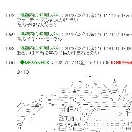
￣￣
1078
：
隔壁内の名無しさん
：
2022/02/11(金) 16:11:14.35
ID:vo
ヴォーディーガン乱入か円卓か
竜の子はなんだろ？
1080
：
隔壁内の名無しさん
：
2022/02/11(金) 16:11:21.67
ID:m
竜の子？……モーさん
1083
：
隔壁内の名無しさん
：
2022/02/11(金) 16:12:41.03
ID:d
あるいは本当に竜の子供が生まれるのか
1090
：
◆MF7ZnvHLX.
：
2022/02/11(金) 16:19:10.36
ID:R6PEfe
９/１０
ヽｰ..､
ｰ､－-､ ＼;;;ヽ ﾑ
_＿__ ゞ;;;;;,,,､｀＞ ､ヾ;;;;;,＼ ';;ﾊ ,ｨ
／;;;;;;;;;;,,､≧ｰ-､;;;;;,,､ ＼;;;;;;;;;;;V;;;;;ﾊ /;i ,
-=,=∠-=__;;;;;;;;;;;;;ヽヾ;;;;､､＼;;;;;､ヾ;;;;;;;､`;;; V;;;〃 ,;
, _,．＜ー＝‐━=-;;;,,,,`＜;;;;､ヽ;;;;;;;;;;;;;;;;;;;;;;;;;;ヾ!;;; /;;;/;;ﾚ;;
／＞ィ;;;;;;≦ｧ;;;;．ﾆ=－rr=､;;;;;;;;;;;＞-━､;;;;;;;;;;;;;;;;;;;;;;;;;;;;;;!;;
／,;;;;;;;;;;ノ´／´ Tﾏ|_j|三/（_）: : : /;/:＞━-- ．＿＿
;;;;;;;;;;／ 〃 ﾑ_;;;;;;;;;;;| : : :（_）// : :: :: ::: ::: ::: ::::＞::
;;;;;;;/ ,′ j≧|「;;|ﾐ{ （_）: :〃 : : :: :: ::: ::: ::: ::::l::::::
ｨ;;/ ﾊ;;;;,ゝ=L≧z_: /': : : : :: :: ::: ::: ::: :::l:::::
/i! ．ｨ|;;;;;i´ﾍ`i;;;;;;;;;＞z､＿ : :: ::: ::: ::: :::l:::/:i: