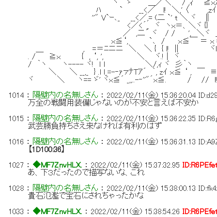
ヽ ゝ ＿／＼ / ,ｨ ￣≧ｘ刈' (: : :{
ﾊ ` __<／ l! ＼,' 〈 ,zｲ `ト..!: : 
''" V`ｰ､_ __<／,= (二 `' t ＼ ヾ ∥ ‘,! 
<／<´_ ヾ ヽｘ＝、＼ヾ {} }: :/ ヾ＝彡':
／ ,二´ ヾ / / ', ＼ヾ ＿,zｲ::/ /: : 
ｘ≦‘, `､ / ｘ≦￣ ＝ ｘ =x .,ｨ / : : 
＿ , =＝ﾆニニ ＼ ＼ { { l! || ヾlilililili〉 /: :
. / ≧ｘ { , ‘, ', ＼ ヾ.! | ヾ ｀≧ｘ,ｨ, イ 
/ ｀ヽ ヽ---- ヾ! ｌ ｌ ＼/,ｨ ヾ 彡｀ヽ 〉ｨ'x、l
＼ ＼ __,_ } .l l_=-‐ｧァﾅTｱ´ ｀, zｲ ｘ≦ ‘ , ￣ ≡＝
ヾ ＼ ヽ== ゞ' ヾｘ≦´ _,,..-‐''"´ｘ≦. / // l! 
1014
：
隔壁内の名無しさん
：
2022/02/11(金) 15:36:20.04
ID:d
万全の戦闘用装備じゃないのが不安と言えば不安か
1015
：
隔壁内の名無しさん
：
2022/02/11(金) 15:36:22.35
ID:R
武芸勝負持ちさえ来なければ有利のはず
1016
：
隔壁内の名無しさん
：
2022/02/11(金) 15:36:31.13
ID:A
【1D100:36】
1027
：
◆MF7ZnvHLX.
：
2022/02/11(金) 15:37:32.95
ID:R6PEfe
あ、下３だったので描写ないな、これ
1028
：
隔壁内の名無しさん
：
2022/02/11(金) 15:38:00.13
ID:fk
貴石氾濫で宝石にされちゃったかな
1033
：
◆MF7ZnvHLX.
：
2022/02/11(金) 15:38:54.26
ID:R6PEfe