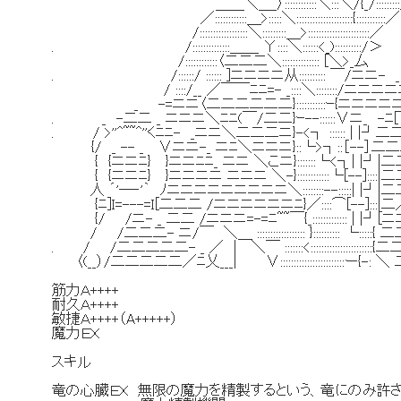
＿＿＼＿_〉::::::::::::＼:::＼/{_/:::::::::
／::::::::::::＿>:::::＼:::::::::::::::::::::{:::::::::::／
/::::::::::::::::::＼:::::::::＿>:::::::::::::::::::::::／
. /::::::::::::::＿＿ Υ::::＼::::::<_)::::::::::/＞
/::::::::::::〈二二二＼:::::::::::::: [＼>_厶
. /::::::/ :::::: ]ニニニニ从:::::::::: ￣/ニニ- _
/ ::::/__ ／￣￣ﾆﾆ=- _::::＼::::::::/ニニニニニ
_ -=ニニ〈二二二二二二}:::::::::::ｰ{ニニニニ
. _ -二二 _ ニニニ＼ﾆﾆ(￣/二二}ｰ--::::::∨ニ_ -ﾆ
. / >''^~~^''くﾆﾆ- _ニニ＼二二二ニ}-<┐ :::::: | |┘
{/ _ -- _ ∨ニニ-_ ニﾆ＼ニニニ}::└>┐::［--］二
{ {ニニﾆ} }ニニﾆﾆ_ ニニ ＼こニ}:::::::└<┐| |┘|
{ {ニニﾆ} }ニニニニ ニニニ ＼-}::::::::::::└[--]::::|
人 ´'―‐'｀ ﾉニニニニニニニニニ＼::::::::--:::::| |┘|
{ﾆ]I=---=I[二二二 /ニニニニニニﾆ}／::::⌒[--]:::|二
{/ /ニ- _ 二二 /ニニニ=-=ﾆ~~￣{_::::::::::::: | |┘[
/ /二二二- ニ/￣ ＼＿ :::::::::::::::::: }:::::::::: └::::
. / /二二二二二- _ ／ | ＼￣ :::::::<:::::::::::::::::::::
〈(__）/二二二二二／ﾆ乂___| ∨::::::::::::::::::::::::ー{-
筋力Ａ++++
耐久Ａ++++
敏捷Ａ++++（A+++++）
魔力ＥＸ
スキル
竜の心臓ＥＸ 無限の魔力を精製するという、竜にのみ許