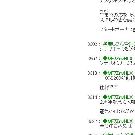
デメリットスキル
-５０
生まれの表を悪く
スキルの表を悪く
スタートボーナス
3602
：
名無しさん管理ス
シナリオってもう
3607
：
◆MF7ZnvHLX.
シナリオはいつも
3613
：
◆MF7ZnvHLX.
100と200の
仕様です
3614
：
◆MF7ZnvHLX.
２周年記念で大
通常のはOKだか
3622
：
◆MF7ZnvHLX.
全て注ぎ込めば１