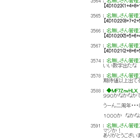
3564
：
名無しさん管理ス
【4D10:23(1+4+8+
3565
：
名無しさん管理ス
【4D10:22(8+7+2+
3566
：
名無しさん管理ス
【4D10:20(5+5+6+
3567
：
名無しさん管理ス
【4D10:21(2+8+6+
3574
：
名無しさん管理ス
いい数字出たな
3578
：
名無しさん管理ス
期待値以上出て
3588
：
◆MF7ZnvHLX.
９９０かなかなか
うーん二周年・・・
１０００か なか
3591
：
名無しさん管理ス
マジか！
ありがとうござい