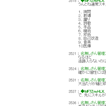
3518
：
◆MF7ZnvHLX.
うんとね通常ス
１、拷問
２、教導
３、躍り
４、詩歌
５、手品
６、槍術
７、斧術
８、自己改造
９、音楽
１０医療
3521
：
名無しさん管理ス
なるほど
追跡入らないの
3524
：
名無しさん管理ス
確かに個性には
3531
：
名無しさん管理ス
大当たりが槍と斧
3537
：
◆MF7ZnvHLX.
で、先にスキルが
3536
：
名無しさん管理ス