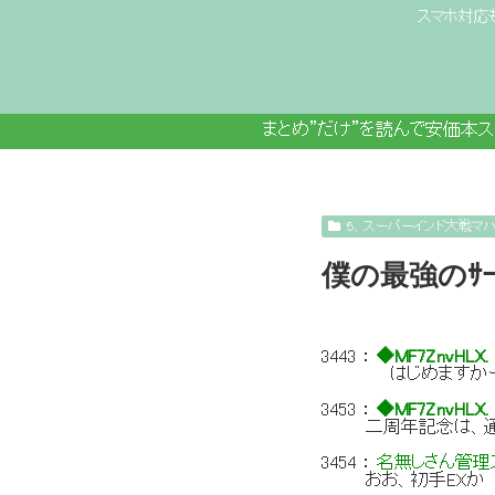
スマホ対応
まとめ”だけ”を読んで安価本
５、スーパーインド大戦マ
僕の最強のｻ
3443
：
◆MF7ZnvHLX.
はじめますか
3453
：
◆MF7ZnvHLX.
二周年記念は、通
3454
：
名無しさん管理ス
おお、初手EXか