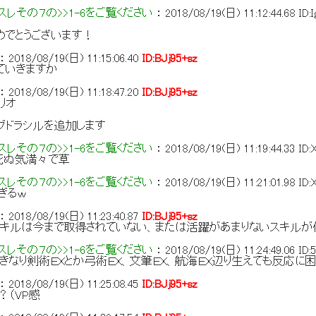
レその７の>>1-6をご覧ください
：
2018/08/19(日) 11:12:44.68
ID:
めでとうございます！
：
2018/08/19(日) 11:15:06.40
ID:BJj95+sz
ていきますか
：
2018/08/19(日) 11:18:47.20
ID:BJj95+sz
リオ
グドラシルを追加します
レその７の>>1-6をご覧ください
：
2018/08/19(日) 11:19:44.33
ID:
死ぬ気満々で草
レその７の>>1-6をご覧ください
：
2018/08/19(日) 11:21:01.98
ID
ぎるｗ
：
2018/08/19(日) 11:23:40.87
ID:BJj95+sz
スキルは今まで取得されていない、または活躍があまりないスキルが
レその７の>>1-6をご覧ください
：
2018/08/19(日) 11:24:49.06
ID
きなり剣術ＥＸとか弓術ＥＸ、文筆ＥＸ、航海ＥＸ辺り生えても反応に困
：
2018/08/19(日) 11:25:08.45
ID:BJj95+sz
？（VP感