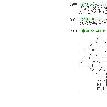
5896
：
名無しさんスレ
基礎入れると～殺
方向性入れるか
5900
：
名無しさんスレ
ていうか基礎だ
5903
：
◆MF7ZnvHLX.
.ｨ . -=
. ／.:{＿／: : : : : :
＿_,《 : : : : : : :
. { ≫‐' : : : : : :
`v' /: : :, : : : : : : 
／ ! : :/ :{: : : : : :
. / .{: :∧ :∨: : : :!
. `ー ､! :j ,: : :∨.:.
ヾ.ﾊ: : ﾉ＼.:_j-ｰ
i! ヾ !!.: : :iィT
ﾘ.:.: .:l ! !::
/.:.: .: |
|: i.: : :ﾄ 
lﾊi.:.i: :
. ヽﾄ､i （. `
｀ / ＞ .
/ （
また１