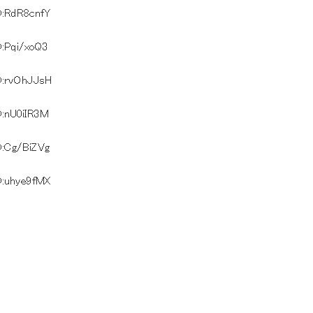
D:RdR8cnfY
D:Pqi/xoQ3
D:rvOhJJsH
D:nU0iIR3M
D:Cg/BiZVg
D:uhye9fMX