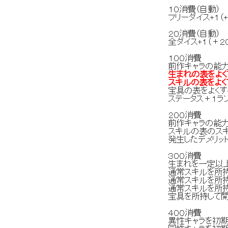
１０消費（自動）
フリーダイス+１（+
２０消費（自動）
全ダイス+１（＋２
１００消費
前作キャラの能力
生まれの表をよく
スキルの表をよく
宝具の表をよくす
ステータス＋１ラ
２００消費
前作キャラの能力
スキルの表のス
発生したデメリッ
３００消費
生まれを一定以
通常スキルを所持
通常スキルを所持
通常スキルを所持
宝具を所持して開
４００消費
異性キャラを初