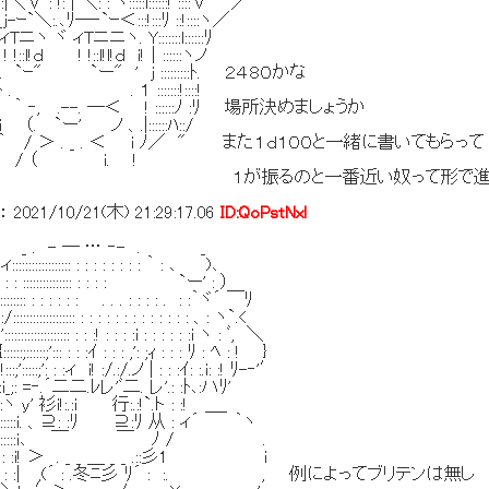
: :|＼∨ : !: | ＼: : ヽ:::::l::::::! ::::∨ ／
`＼:.､ﾘ─‐`ｰ＜:::!:::ﾘ ::!::::ヽ／
ニヽ ヾ ィTニニヽ. Y:::::::l::::::ﾘ
l!ｄ ! !::l!l!ｄ i!｜::::::ヽノ
`ｰ" `ー" ' j :::::::::ﾄ. ２４８０かな
. . １ :::::::!::::!
｀ ‐, .--. ─＜ ! ::::::ﾉ :ﾘ 場所決めましょうか
ー' ノ 、.|::::::ﾊ::/
_ . ＜ i ﾉ／ " また１ｄ１００と一緒に書いてもらって
 i. !
るのと一番近い奴って形で進めて
：
2021/10/21(木) 21:29:17.06
ID:QoPstNxl
─ … ‐- . _
:::: : : : : : : : : ｀ : ､ )､
::::::::::: : : : : `ー' : ）
 : : : : : . . . : : : : . : :｀ヾ´ ￣ﾘ
::::::::: : : : : : : : : : : : : : 、: ヽ`.<
::::::::: : : :! : : : :i : : : : : :i ヽ : ﾞ, ＼
::;'::: : : :ｲ : : : ,': ;ｨ : : : ﾘ : ﾍ : ! }
::;': : :ィ i! :/.:/.ノ | : : :ｲ: :.i: :! ﾘ-‐'′
: =‐.´二二.ﾚレ'ﾞ二. レ'.: :ﾄ､:ハﾘ'
衫i!:.:i 行:.:!`.ト : :! ＿_
::i. 、⊇: :ﾘ ⊇:ﾘ 从 : ィ´ ｀ヽ
:::::::i､ ￣ ￣ ﾉ / .
:i! ＞ . _ _ ＿ _ _ .::彡1 i
| ,(´ : .冬ﾆ彡 ﾘ´ : :. , 例によってブリテンは無し