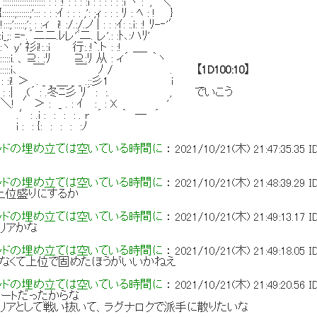
::::::::: : : :! : : : :i : : : : : :i ヽ : ﾞ, ＼
::;'::: : : :ｲ : : : ,': ;ｨ : : : ﾘ : ﾍ : ! }
::;': : :ィ i! :/.:/.ノ | : : :ｲ: :.i: :! ﾘ-‐'′
: =‐.´二二.ﾚレ'ﾞ二. レ'.: :ﾄ､:ハﾘ'
衫i!:.:i 行:.:!`.ト : :! ＿_
::i. 、⊇: :ﾘ ⊇:ﾘ 从 : ィ´ ｀ヽ
:::::::i､ ￣ ￣ ﾉ / .
【1D100:10】
:i! ＞ . _ _ ＿ _ _ .::彡1 i
| ,(´ : .冬ﾆ彡 ﾘ´ : :. , でいこう
: _ . : ｲ : : X '
 : : : . r ´ ｀ ─ ´
 : : : :ﾉ
ッドの埋め立ては空いている時間に
：
2021/10/21(木) 21:47:35.35
I
ッドの埋め立ては空いている時間に
：
2021/10/21(木) 21:48:39.29
I
上位盛りにするか
ッドの埋め立ては空いている時間に
：
2021/10/21(木) 21:49:13.17
I
リアかな
ッドの埋め立ては空いている時間に
：
2021/10/21(木) 21:49:18.05
I
ゃなくて上位で固めたほうがいいかねえ
ッドの埋め立ては空いている時間に
：
2021/10/21(木) 21:49:20.56
I
ートだったからな
リアとして戦い抜いて、ラグナロクで派手に散りたいな