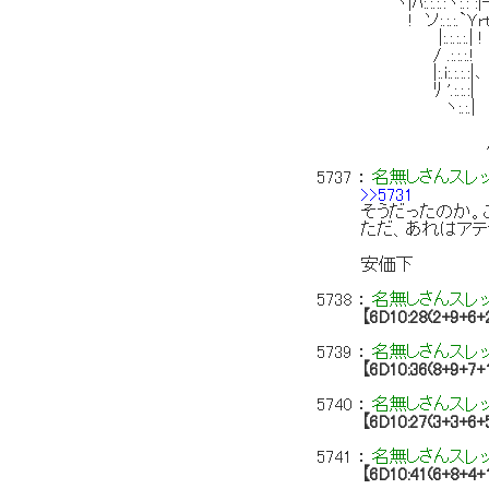
｀`ヽ|ﾊ:.:.:.:ヽ:.: :|‐＼
! ソ:.:.:.`Ｙrt=
|:.:.:.:.| ! |:.|l
/ .:.:.:.! ヾ:ｿ
|:.i:.:.:.
ﾘ '.:.:.:| ＞､ 
ヽ:.:.| （""
/＼_ 
/（ | 
5737
：
名無しさんスレ
>>5731
そうだったのか。
ただ、あれはアテ
安価下
5738
：
名無しさんスレ
【6D10:28(2+9+6+
5739
：
名無しさんスレ
【6D10:36(8+9+7+
5740
：
名無しさんスレ
【6D10:27(3+3+6+
5741
：
名無しさんスレ
【6D10:41(6+8+4+