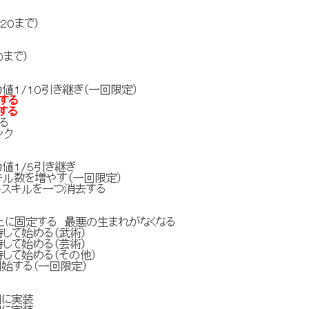
２０まで）
０まで）
値１/１０引き継ぎ（一回限定）
する
する
る
ンク
値１/５引き継ぎ
キル数を増やす（一回限定）
トスキルを一つ消去する
上に固定する 最悪の生まれがなくなる
して始める（武術）
して始める（芸術）
して始める（その他）
始する（一回限定）
期に実装