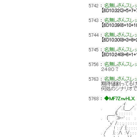
5742
：
名無しさんスレ
【6D10:32(3+5+7+
5743
：
名無しさんスレ
【6D10:39(6+10+1
5744
：
名無しさんスレ
【6D10:30(8+3+8+
5745
：
名無しさんスレ
【6D10:24(8+6+1+
5756
：
名無しさんスレ
２４８０？
5763
：
名無しさんスレ
期待値割ってるけ
何処のシナリオで
5768
：
◆MF7ZnvHLX.
.ｨ . -=
. ／.:{＿／: : : : : :
＿_,《 : : : : : : :
. { ≫‐' : : : : : :
`v' /: : :, : : : : : : 
／ ! : :/ :{: : : : : :
. / .{: :∧ :∨: : : :!