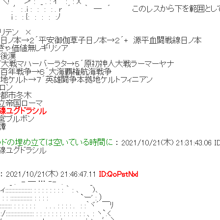
: _ . : ｲ : : X '
 : : : . r ´ ｀ ─ ´ このレスから下を範囲とし
 : : : :ﾉ
リテン ×
日ノ本→２´平安御伽草子日ノ本→２´+ 源平血闘戦線日ノ本
きゃ価値無しギリシア
陸後漢
ド大戦マハーバーラタ→５´原初神人大戦ラーマーヤナ
件百年戦争→６´大海覇権航海戦争
地ケルト→７´英雄闘争本拠地ケルトフィニアン
ロン
争都市冬木
立帝国ローマ
線ユグドラシル
宮ブルボン
譚
ッドの埋め立ては空いている時間に
：
2021/10/21(木) 21:31:43.06
I
線ユグドラシル
：
2021/10/21(木) 21:46:47.11
ID:QoPstNxl
─ … ‐- . _
:::: : : : : : : : : ｀ : ､ )､
::::::::::: : : : : `ー' : ）
 : : : : : . . . : : : : . : :｀ヾ´ ￣ﾘ
::::::::: : : : : : : : : : : : : : 、: ヽ`.<