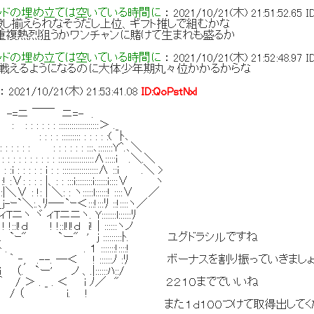
ッドの埋め立ては空いている時間に
：
2021/10/21(木) 21:51:52.65
I
し揃えられなそうだし上位、ギフト推しで組むかな
重複熱烈狙うかワンチャンに賭けて生まれも盛るか
ッドの埋め立ては空いている時間に
：
2021/10/21(木) 21:52:48.97
I
と戦えるようになるのに大体少年期丸々位かかるからな
：
2021/10/21(木) 21:53:41.08
ID:QoPstNxl
ニ ￣￣ ニ=- .
 : : :::::::::::::::::::＞ ._
 : : : ::::::::: : : : : :( ﾄ､
 : : : : : : : : : :::､:::::::Y^.､＼
: : : : : : : : : :::::::::::::::::∧:::::i .＼.＼
 :i : : : : : i : : :::::::::::::::::∧ ::i .＼ >
 :∨: : : : |、: : :::i::::::::i::::::i::::∨ ヽ
: :|＼∨ : !: | ＼: : ヽ:::::l::::::! ::::∨ ／
`＼:.､ﾘ─‐`ｰ＜:::!:::ﾘ ::!::::ヽ／
ニヽ ヾ ィTニニヽ. Y:::::::l::::::ﾘ
l!ｄ ! !::l!l!ｄ i!｜::::::ヽノ
. `ｰ" `ー" ' j :::::::::ﾄ. ユグドラシルですね
. . １ :::::::!::::!
! ｀ ‐, .--. ─＜ ! ::::::ﾉ :ﾘ ボーナスを割り振っていきまし
ー' ノ 、.|::::::ﾊ::/
 _ . ＜ i ﾉ／ " ２２１０まででいいね
 i. !
ｄ１００つけて取得出してくだ