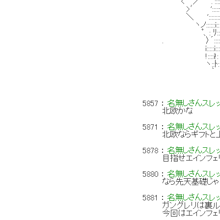
< ／ .'::::':::::::::::
>ﾞ ':::::{::::::;::::
＼ '::::::::!:::;':::
ヽノ::::::i:::i_;
ﾟ、: ﾘ:::ヽ y' 
. 〉´:::::::
i:::::i:
!::::i!: : 
ヽ::ﾄ: : :
｀ ＼! ′＞ 
.′: .i :
i : : {:
5857
：
名無しさんスレ
北欧かな
5871
：
名無しさんスレ
北欧ならギフトと
5878
：
名無しさんスレ
目指せエインフェ
5880
：
名無しさんスレ
なら先天基礎じ
5881
：
名無しさんスレ
ガングレリは裏ル
今回はエインフェ