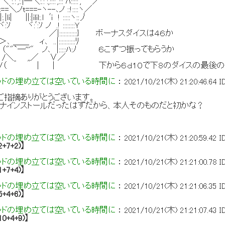
 :.:',:.|─＼:.:ﾞ:,::::',::: ﾊ:::::', ／
=＼ノt===-ヽ--､ノ ::!::::ヽ／
i| ||:|ilil:.l ﾞi ! :::::ヽ::丿
 ヾ:ﾞ:ｿ ノ .! ::::::::Ｙ
:|､ ／|::::::::::::} ボーナスダイスは４６か
＿＿ ィ､ ..|:::::::::::ﾘ
`─'''" ノ､ |:::::ﾊ:ﾉ ６こずつ振ってもらうか
,,／ ∨／
| 下から６ｄ１０で下８のダイスの最後の二つ
ッドの埋め立ては空いている時間に
：
2021/10/21(木) 21:20:46.64
I
ご指摘ありがとうございます。
ナインストールだったはずだから、本人そのものだと初かな？
ッドの埋め立ては空いている時間に
：
2021/10/21(木) 21:20:59.42
I
2+7+2)】
ッドの埋め立ては空いている時間に
：
2021/10/21(木) 21:21:00.78
I
1+7+4)】
ッドの埋め立ては空いている時間に
：
2021/10/21(木) 21:21:06.35
I
5+4+6)】
ッドの埋め立ては空いている時間に
：
2021/10/21(木) 21:21:07.43
I
10+4+9)】