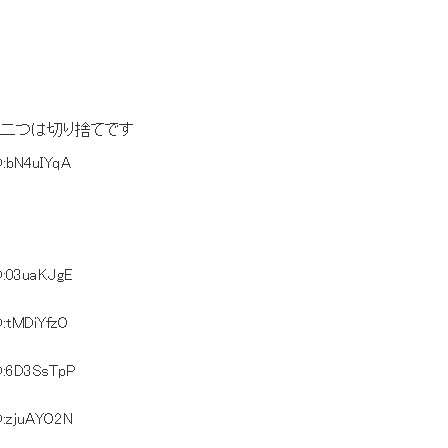
は切り捨てです
D:bN4uIYqA
D:03uaKJgE
D:tMDiYfzO
D:6D3SsTpP
D:zjuAYO2N