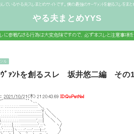
もしているやる夫スレまとめサイトです。僕の最強のｻｰｳﾞｧﾝﾄを創るスレをまと
やる夫まとめYYS
スレに参戦なさる行為は大変危険ですので、必ず本スレと注意事項を
ラシル
ｰｳﾞｧﾝﾄを創るスレ 坂井悠二編 そ
：
2021/10/21(木) 21:20:43.69
ID:QoPstNxl
"￣￣￣￣｀``ヽ､､
.:.:.:.:.:::::::::::::::::::::＼_
 : : : :.:.:.:.:.:.:.:.:.:.:.:.::::::Ｙ､＼
:.:.:.:.:.:.:.::::::::::::::::::::::::::::| ＼ ＼
:.:.:.:.:.:.:.:.:.::::::::::::::::::::',:::::| ＼ ＼
:',:.::.:.:.:.|:.:.:.:.::::::::::::::::::::',:::ヽ ヽ/
:.',:.:.:,:.:.|ヽ:.:.:.::',::::::',:::::::l::::', 〉