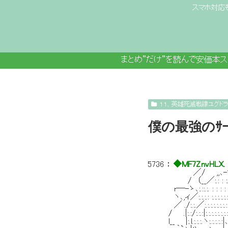
スマホ対応
まとめ”だけ”を読んで安価本
１１、英雄死滅戦線ユグド
僕の最強のｻ
5736
：
◆MF7ZnvHLX.
／/ ,,､-''
/ （__／:.: : :.:.: :.:.:.:
r─-ゝ､:.::.:. : : : : : : :
ヽ､,ィ／:.:.:.: :.:.:.:.:.:.:.:.
／ ./:.:.／:.:.:.:.:.:.:.:i:.
/ .|:.:/:.:.:|:.:.:.:.:.:.:.
l__ |:.l.:.:.:.ヽ:.:.:.:.:|､