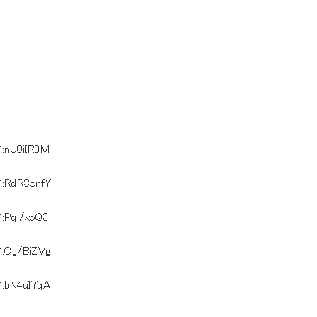
D:nU0iIR3M
D:RdR8cnfY
D:Pqi/xoQ3
D:Cg/BiZVg
D:bN4uIYqA