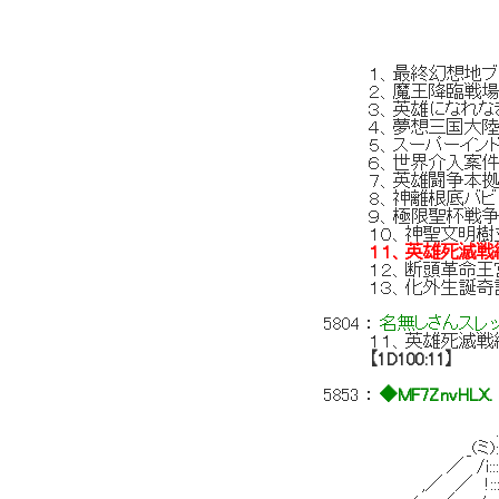
｀ ＼! ′＞ 
.′: .i :
i : : {:
１、最終幻想地ブ
２、魔王降臨戦場
３、英雄になれな
４、夢想三国大
５、スーパーイン
６、世界介入案
７、英雄闘争本拠
８、神離根底バビ
９、極限聖杯戦
１０、神聖文明樹
１１、英雄死滅戦
１２、断頭革命王
１３、化外生誕奇
5804
：
名無しさんスレ
１１、英雄死滅戦
【1D100:11】
5853
：
◆MF7ZnvHLX.
_ . - 
.ィ::::::::::::::
_(ミ): : : ::::
／ /i::::::::::: :
,／ ／ !::::/::::::::::