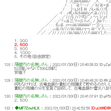
}: :乂ililiｌｉ《ilililiｌｉ/: : :人 ゞ彡':
/: : :i｀¨≧ゞ‐-/: :／ili/≧=≦ : :
/: : : :|-ｭ」il∥ilil: :/il,ｘ≦///《: : : : 
, イ: : ,rf《,r从ﾙililililV,rく≧////,}
／: : :／///{i /r７弌}/¨,r ﾍ┐}/,zｲ: : :
／: : ／ゞｘ≦三`ト=彡ｲｘく., / ,》ilr７:::: : : : : : : 
／: : : :《ｘ≦ ,r==xilil/ilililililililiゞ-‐'彡'ｭ:::::::::: : : : :
／ : : : :,ｘ≦/il////iliｌ/ililili,r┬┐ililヾ∨∧:::::::::::.....: :
／:／: :／// /.///./iliｌ/ililili////∧ilililil∨}_∧:::::::::::入: 
１、３００
２、５００
３、８００
４、１０００
５、その他（自由設定）
128
：
隔壁内の名無しさん
：
2022/01/30(日) 20:40:39.33
ID:yZ
5以降じゃなくて500以降だ
安価下
129
：
隔壁内の名無しさん
：
2022/01/30(日) 20:40:48.20
ID:ffK
何もなければ、古竜血脈か貴虹の抱擁まで貯めるのがい
貴虹の抱擁の分を宝具で回収して、古竜血脈か雷炎八卦
130
：
隔壁内の名無しさん
：
2022/01/30(日) 20:41:07.91
ID:pP
２、５００
133
：
◆MF7ZnvHLX.
：
2022/01/30(日) 20:42:53.56
ID:uUtWDfl