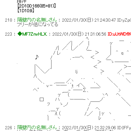
精神
【2D100:166(85+81)】
【1D10:9】
218
：
隔壁内の名無しさん
：
2022/01/30(日) 21:24:30.47
ID:yZ
フリーが倍になってる
223
：
◆MF7ZnvHLX.
：
2022/01/30(日) 21:31:06.56
ID:uUtWDfl
ﾍ ＿
／| ／ | γ 
/| ／. |_／ /. | 
/ レ ￣ ＞ | ^ q ^ 
♪ / , -―ヘ ＜ ／ 
. | ＞ ￣ゝ――― 
|＼ ,| ＜ ＞―
| ＼／ lj ＞ ／
∧ ｀ 、 ｀丶￣￣￣ ３
＼ ＿＿ ／ヽ ´´ ｀、 ＼ ＼
｀ ｖ－｀ー―‐｀´ｔ イ＼ ＼ ＼ 
へﾟ ＿,-´――Σ、￣￣ > ＼ ７
γ´ （ ヽﾍ ヘ
口 ハ ー――-丶＿＿ノ｀ ＼
ﾂ ゝ_ノ / ＼
＿γ / ヘ ＼ ９
,´ λ（ /_／ |γ ヽ 
｜ ヽ ﾚ 、
226
：
隔壁内の名無しさん
：
2022/01/30(日) 21:32:29.06
ID:IFF