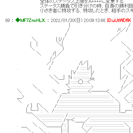
全体のステータス上限をＡ++++に変更する
ステータス勝負で引き分けの時、自身の勝利扱
小さき者に特攻する、特攻したとき、相手のスキル
89
：
◆MF7ZnvHLX.
：
2022/01/30(日) 20:09:13.66
ID:uUtWDflK
| /
/ /(／/
/ ／
＼ | |// ／
｜ | ＼| ＼
＼ 〉 ＼
＼ /| ／ ＼ 
/／ ／ ／
／/ /|／| ／ ／
. / / :::::: |/| 
|∨:::::::::::::: |/ 
＼＼＿| Ν:::::::::::::::::::厶 |
＼ __| ::::::::◯:::::く⌒ 
. ＼ ＼:::::::::::::::::::::::> /
＼ ＼ ＼ ＿Σ:::::::::::::::::::く―――＜ ／ 
＿> /::::::::::::::::::::::::::::::::::::::::::::::::::::::＼ ／ ::::
＼ /::::::::::::::::::::::::::::::::::::::::::::::::::::
/ 〕 〔＼ /:::::::::::::::::::::::::::::::::::::::::::::::::::::::::::
. | └‐┘:: ＼ /:::::::::::::::::::::::::::::::::::::::::::::::::::::::::::::::
￣＼::::::::::::::::::::::::::::::: /:::::::::::::::::::::::::::::::::::::::::::::::::::::::::
＼::::::::::::::::::::::: /┬＜＿＿／:::::::::::::::::::::::::::::::::::::::::::::::
. ＼ ＼＿＿＿/::: | /:::::::::::::::::::::::::::::::::::::::::::::＼ |:::::::
. ￣＼ ＼ |::::::| ＼:／::::::::::::::::::::::::::::::::::::::::::|