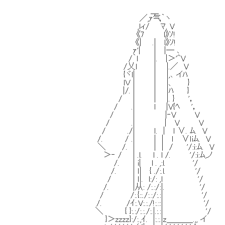
＿
／,ｧ气｀ヽ
,lィ/ ﾏ, V
《7 l》ｿ!
《| .| l》ｿ!
ｧ'| | |― ､
/｀l |. |＞'^V
/乂ｌ | |.／ V
{ヾl| | |,､ イﾊ
lＶ | | |、 }
|/. | | |ﾊ }
/ | | |. } '，
/ .| l |V{ﾍ '，
/ | |‐V V
/ .| | V V 槍だ、槍があり
/ ./| ｌ. | ｌ ∨. ﾑ. V
/. / .| | | ｌ ∨ｌiﾑ. V そ
＼ /. | | | / '/:i:ﾑ. V
＞‐ / | .l. l . l /. '/:i:ﾑ
/. | i| l . ,:l. '/
/. | ｌ| { ./:.l. '/
/ | ｌ|. l:/: ,l '/
/. |从: /:.:/:|. '/
/ /:.{::./:.:/:.:| '/
/. /ｲ:.V:.:./!:.::| '/
＼ { }:.:/:.:./:.|.:.:| '/
}＞zzzz}:/:.,ｲ. |:.:.|z＿＿＿_.,, イ