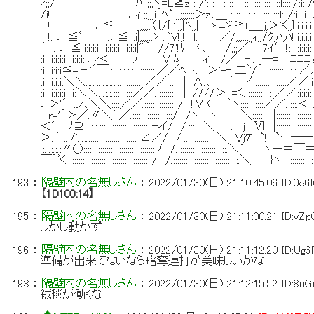
ｨ;;/ ﾊ;;;;,ゝ=L≧z_: /': : : : :: :: ::: ::: ::: :::l:::::
/i! ．ｨ|;;;;;i´ﾍ`i;;;;;;;;;＞z､＿ : :: ::: ::: ::: :::l:::/:i:
! . ．≦ j;;;;;〈｛/{ 'i;;|ﾍ;;| ゝﾆゞ≧t＿_j,＞'く;,}:i:i:
!. ． ≦ﾟ .．≦:i:i|;;;;;;ゝ､`V!;! l;! ／/;;;;;;;;ｨ;;/ｸ;ﾊ;ﾊ!:i:
´ . ． ≦:i:i:i:i:i:i:i:i:i:i:i:i:i|"´ //7'!ﾘ ヾ､ /,;;／´ '|7ｲ′!:i:i:i
:i:i:i:i:i:i:i:i:i:i:i．ｨ＜二二ﾉ＿＿∨ﾑ＿ ィ /／ ‐
:i:i:i:i:i≦=－'´￣.:.:.:.:.:.:.::::::::::／／ﾍ ﾄ､ ＞'-‐ 二ﾞ'/´::::::::::.:
:i:i:i:i:i:＼＼.:.:.:.:.:.:.:.:.:::::::::::／／.::::: | |∧.､ ´ ｲ::::::::::::::::／／:i
:i:i:i:i:i:i:i:i:＼＼.:.:.:.:::::::::／／.::::::::::: | |////＞-=く.::::::::::::
．＞'´__.ノ､＼＼::::／／.::::::::::::::::/ !∨〈 ｀ヽ:::::::::::／／.:::
r='´＞／.〃＼ﾞ ／.:::::::::::::::::::/ /ヽ. ヽ ＼:::::| |::::::::::::::
＜ﾞ￣:ﾉ⊇.:.:.:.::::::::::::::::::::::: ｰイ/ /.::::::.＼ ､ j´ Ⅵ |::::::::::::::::::
＞.:´.:.:/'.:.:.::::::::::::::::::::::: ∠／/ /.:::::::::::::: ＼ Vjｹ `!
.:.:.:.:.:〃(_):::::::::::::::::::::::::::::::::::/ /.:::::::::::::::::::::::.
￣｀ﾞく :::::::::::::::::::::::::::::::::::::::/ /.:::::::::::::::::::::::::::::::.＼ }ヽ.::::::::::::
193
：
隔壁内の名無しさん
：
2022/01/30(日) 21:10:45.06
ID:0e6
【1D100:14】
195
：
隔壁内の名無しさん
：
2022/01/30(日) 21:11:00.21
ID:yZ
しかし動かず
196
：
隔壁内の名無しさん
：
2022/01/30(日) 21:11:12.20
ID:Ug
準備が出来てないなら略奪連打が美味しいかな
198
：
隔壁内の名無しさん
：
2022/01/30(日) 21:12:15.52
ID:8u
絨毯が働くな