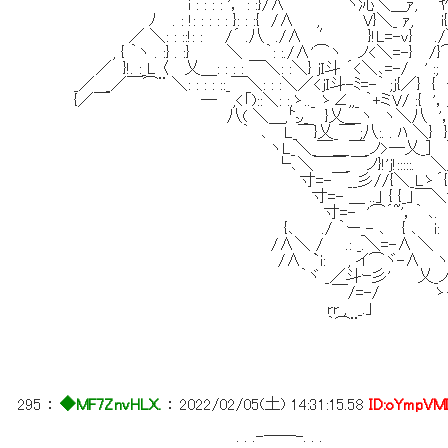
i : : : : '， : :}/∧ ′ ¨ ヾ沁＼＿ｧ, ﾔ｀ =‐ -- ‐ｧ
ﾉ . : !: : : : : }: : :{ /∧ , V}＼_ ｧ, i{｀ =‐
／ ＼: : ::!: : /´ .八 ./∧ ′ }!L=-v} .
, { ｀ヽ . :} . :} ＼ ｀: :./∧'⌒ヽ ノ<＼
／ }!. :_L 〈 乂＿: : : : ￣＼: :＼} jI斗 ´<＼､=-
_／ _／￣⌒¨ ＼: : : : ::_￣＼: : :＼／<jI斗-ﾐ=-
{／￣ ─ ,<「)::＼: :,ゝ.._ ゝ∠,,_ ｀+ミV/ :{ '
八( ＼＿,㌧_ }乂＿ヽ ヽ＼八 '， }:.. ／:{: :: :
｀ ､ L_￣}乂_￣ ;八:. . ﾊ ＼} } i: ／. :./. : 
ヽL_＼_￣＿￣_ノ>─乂_] ＼／.. :／
└､＼￣￣_￣ノ}!'j!:::::. ＼／}: ／
寸=-￣__彡//{＼_Lゝ´{ i {/ j
寸=- ＿ ..」 { {_」￣＼'イ_／＼ ＼
寸=- '⌒´~'，｀ ､. ヽﾍ >/ ' /
{､ ./ ｀ー_- ､ { ､ i: :i:' /
/∧＼ / .: _.＼=-∧ ＼ ;
/∧ `i: , イ⌒ヾ-∧ ヽ `ｰ.
｀ヾ _／斗ｰ彡' 乂_ノ.:} 
￣/=-/ ゝ-'´ V/:. 
rr , _.」 V/i＼
｀⌒¨ ノj :! :}
< (／V 
/
295
：
◆MF7ZnvHLX.
：
2022/02/05(土) 14:31:15.58
ID:oYmpVM
. . .-――-. . .