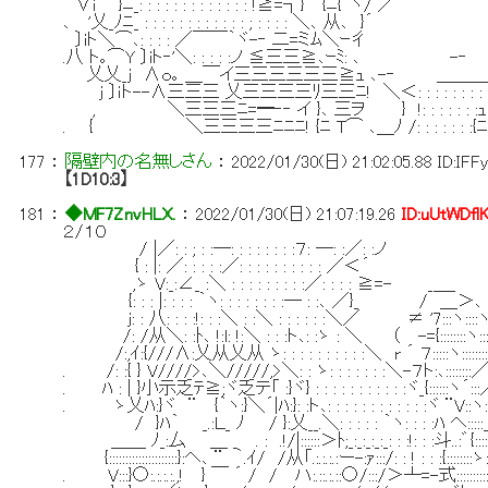
∨i }ﾆ_: : : : : : : : : : : : : !≧=┐} {ﾆ
､ '乂_ﾉﾆ_ : : : : : : : : : : : : ; : : :
〕iト＼⌒､: : : : ／￣￣｀ヾ-‐ 二
.八 ト｡⌒Y 〕iト‐'＼: : : : :ノ ≦三三≧､ｰ
乂乂_ｊ ∧ｏ｡ ＿￣イ三三三三三三≧ｭ ､-‐
ｊ 〕ｉト--∧三三三 乂三三三三ﾘ三三ﾆ! ＼＜: : : : : : : : : 
, ＼三三三ﾆ=━‐‐ イ }､ 三ヲ } !: : : : : : :
. { ＼三三三三ﾆﾆﾆ! {ﾆ T⌒ ､＿ﾉ /: : : : : : :
177
：
隔壁内の名無しさん
：
2022/01/30(日) 21:02:05.88
ID:IFF
【1D10:3】
181
：
◆MF7ZnvHLX.
：
2022/01/30(日) 21:07:19.26
ID:uUtWDfl
２/１０
/ |／: : ; : :―: : : : : : : :７: ―: :／: :ノ
{ : |: ／: : : : :／: : : : : : : : : : ／＜´
,ゝ V:_:∠_ :＼ : : : : : : : : :／: : : : ≧=- _＿_
{: : : |: : : : ｀ヽ: : : : : : : :― : :､ ／}_ / ＿＞､
j: : 八: : : :!: : :＼ : :＼ : : : : : :＼／ ≠ '7:::ヽ::::
/: /从＼: :ﾄ､ !:l: !:＼ : : :ト､: :ゝ : ＼ （ -={::::::::ヽ::::
/:,ｲ:{///Λ:乂从乂从 ゝ: : : : : : : : : :＼ r ´ ７:::::ヽ::::::::/
. /: :{ } V////>､＼/////,>＼: : ゝ: : : : : : :＼-７ト:､::::::::／::
. ﾊ : | }小示乏ﾃ≧;ヾ乏テ「 :}ヾ} : : : : : : : : : : :ヾ_{::::::ヽ´:::／
. ゝ乂ﾊ:}ヾ ¨ {｀ヽ:}＼´|ﾊ:}: :ト､: : : : : : : : : : : :ヾ ¨V::ヽ::
/ }ﾊ｀ _.:Ｌ_ ﾉ / }:乂__.＼: : : : : ｀ヽ: : : :ﾊ ヘ:::::_::
＿＿ ﾉ_:厶 ＿ _ . : .!/|::::::＞ﾄ;_:_:_:_:_: : :!: : :斗..:゛{:::::::::::
{:::::::::::::::::::::}:ヘ､ ¨ ｀.ｲ/ /从「.:.:.:.:ー-:ｧ:::/: : ! : : :{::::::::ゝ::::::
. V:::}○:.:.:.:.,! } ￣ ´ / / ハ:.::.:.::○/:::/＞┴=-式::::::::::::::