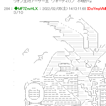
リオン王対アーサー王 ヴォーディガン 不明かな
284
：
◆MF7ZnvHLX.
：
2022/02/05(土) 14:13:11.68
ID:oYmpVM
３/１０
ノ(
＿＿＿＿＿ （::ﾉ⌒ ｰ＼
⌒ミ:::::::::::｀丶、 ⌒＼::＼
⌒ミ::::::::::::｀丶、 }:::::::＼
⌒ミ:::::::::::::::｀丶、 ⌒>:::::::＼
＿＿ )::::::::::::::::::::::＼⌒>:::::::::: |
＼::::::::::::::::::::::::::::::::::::| ﾐ::::::::::: |
⌒＼:::::::::::::::::::::| |:::::::::
＼::::::::::::: |＿|::::::::::::| 
／( ＿＿＼＿_〉::::::::::::＼:::＼/{_/:::::::::
(⌒ ＿ノ⌒ ／::::::::::::＿>:::::＼:::::::::::::::::::::{:::::::::::／
. ):::( /::::::::::::::::::＼:::::::::＿>:::::::::::::::::::::::／
. ／⌒ /::::::::::::::＿＿ Υ::::＼::::::<_):::::::::
/::::::::::::〈二二二＼:::::::::::::: [＼>_厶 }V::
. /::::::/ :::::: ]ニニニニ从:::::::::: ￣/ニニ
/ ::::/__ ／￣￣ﾆﾆ=- _::::＼::::::::/二二二{::::
_ -=ニニ〈二二二二二二}:::::::::::ｰ{二二二ﾆい{
. _ -二二 _ ニニニ＼ﾆﾆ(￣/二二}ｰ--::::::∨ニ_ -ﾆ
. / >''^~~^''くﾆﾆ- _ニニ＼二二二ニ}-<┐ :::::: | |┘
{/ _ -- _ ∨ニニ-_ ニﾆ＼ニニニ}::└>┐::［--］二
{ {ニニﾆ} }ニニﾆﾆ_ ニニ ＼こニ}:::::::└<┐| |┘|
{ {ニニﾆ} }ニニニニ ニニニ ＼-}::::::::::::└[--]:::
人 ´'―‐'｀ ﾉニニニニニニニニニ＼::::::::--:::::| |┘|
{ﾆ]I=---=I[二二二 /ニニニニニニﾆ}／::::⌒[--]:::|二／｢