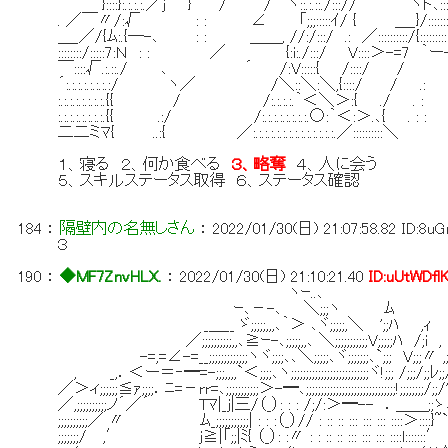
}::::}:.:.:.:.／j } / / ヽ::.:.::./:::// ヾト､:::::::::::
. ／￣〃/:√ : : ∠ 「;;;:::::ｲ/ { ＿_}/:::::::::::::::::
＿_／/{ﾑ:.{―-､ : : ＿＿, //:/:::/ .: ／::::::::::/{:::::::::::::::::
::::::::/:::::7:Ｎ : : ／ {:i:./:::/ V::::＞-=7 ｀ー
￣::::√.:.::./ ､ ´ /:V:::::{ /::::
´:.:.:.:.:.:.:.:/ ヽ／ /＼::＼:＼,{::::/ / 
:.:.:.:.:.:.:.:.{{ / /:.:.:.:.｀＜＼＞:{ ./
:.:.:.:.:.:.:.:.{{ .:/ /:.:.:.:.:.:.:.:.○:｀＜:＞.､{ 
二二ミﾏ{ ..:{ ／:.:.:.:.:.:.:.:.:.:.:.:.:.:.／:::::::
１、寝る ２、何か食べる
３、略奪
４、人に会う
５、スキルステータス取得 ６、ステータス確認
184
：
隔壁内の名無しさん
：
2022/01/30(日) 21:07:58.82
ID:8u
３
190
：
◆MF7ZnvHLX.
：
2022/01/30(日) 21:10:21.40
ID:uUtWDfl
ヽｰ..､
ｰ､－-､ ＼;;;ヽ ﾑ
_＿__ ゞ;;;;;,,,､｀＞ ､ヾ;;;;;,＼ ';;ﾊ ,ｨ
／;;;;;;;;;;,,､≧ｰ-､;;;;;,,､ ＼;;;;;;;;;;;V;;;;;ﾊ /;i ,
-=,=∠-=__;;;;;;;;;;;;;ヽヾ;;;;､､＼;;;;;､ヾ;;;;;;;､`;;; V;;;〃 ,;
, _,．＜ー＝‐━=-;;;,,,,`＜;;;;､ヽ;;;;;;;;;;;;;;;;;;;;;;;;;;ヾ!;;; /;;;/;;ﾚ;;
／＞ィ;;;;;;≦ｧ;;;;．ﾆ=－rr=､;;;;;;;;;;;＞-━､;;;;;;;;;;;;;;;;;;;;;;;;;;;;;;!;;
／,;;;;;;;;;;ノ´／´ Tﾏ|_j|三/（_）: : : /;/:＞━-- ．＿＿
;;;;;;;;;;／ 〃 ﾑ_;;;;;;;;;;;| : : :（_）// : :: :: ::: ::: ::: ::::＞::
;;;;;;;/ ,′ j≧|「;;|ﾐ{ （_）: :〃 : : :: :: ::: ::: ::: ::::l::::::