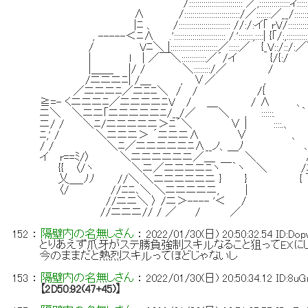
/:::::::::::::::::::::::::: ／,:::::::::::::::ィ:::::::::::::::::::::::::::::::::::::::
∧ /:::::::::::::::::::::::::::/／:::::::／__/:::::::::::::::::::::: :::::::::::::
|ﾆ 、 /::::::::::::::::::::::::: //:/:イ｢ rV/:::::::::::::::::::::::::::::::::::
, -----＜ﾆ∧ .'::::::::::::::::::::::::: /.':::::::,::::| {｢/:,::::::::::::_, 
/ Vﾆ＼ |:::::::::::::::::::::::／:::::／ {_V::/::/:／＼ /:/ ,
| l | ／￣＼::::::::::::／´/イ {/{:/ 下t_､ {/ /::::::
|＿＿ |/ / ＼::::::::/／ / ｀¨ ＞ 、 ／:::::::
/ニニニﾆ| /＿ , ∨／ , ／::イ／イ:::／ /:
／ニニニﾆ／ニﾆﾆ＼ / / /{ ／イ｀>― /::
≧=- くニニニﾆ／ニニニニﾆV / ＿ / ∧ 、 ::. / 
ニ＼ ＼ニニ｢ニニニニニﾆ/__/／ ＼ , ::::::. ｀ _ ｰ
ニ/ / ＼ﾆ/ニニニニニ＞ﾆ´＼ ∨ | ::::.、
ﾆ,' / ＼ニニニ＞ ´ニニニ∧ ∨ 、 
/ / ＼ﾆ／ニニニニニﾆ∧__ノ、＿ﾉ ､＿
イ r==ﾐ/〉 ＼ニニニニニニ／＿ 
{{ 〈/ヽ ＼ニ／ニニニニﾆヽ￣｀ヽ ＼ /ニ
乂＿_ﾉﾉ //＼ ＼ニニニニニニ } } { ￣
〈/ //ﾆﾆ､＼ ＼ニニニニニ, 
//ニニ＼ 〉 /ニ＞---- '＜ 
//ニニニ// / ／ 
152
：
隔壁内の名無しさん
：
2022/01/30(日) 20:50:32.54
ID:Do
とりあえず爪牙がステ勝負強制スキルなること狙ってEXに
今のままだと熱烈スキルってほどじゃないし
153
：
隔壁内の名無しさん
：
2022/01/30(日) 20:50:34.12
ID:8u
【2D50:92(47+45)】