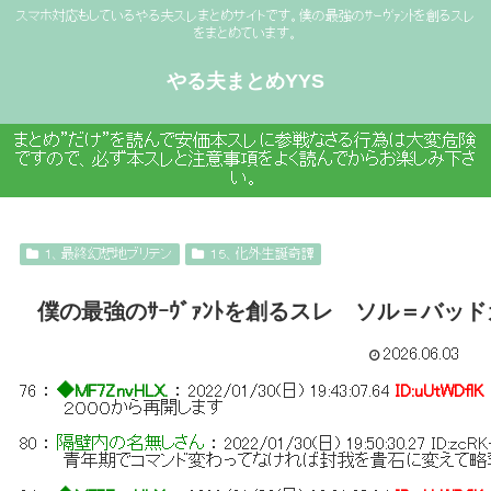
スマホ対応もしているやる夫スレまとめサイトです。僕の最強のｻｰｳﾞｧﾝﾄを創るスレ
をまとめています。
やる夫まとめYYS
まとめ”だけ”を読んで安価本スレに参戦なさる行為は大変危険
ですので、必ず本スレと注意事項をよく読んでからお楽しみ下さ
い。
１、最終幻想地ブリテン
１５、化外生誕奇譚
僕の最強のｻｰｳﾞｧﾝﾄを創るスレ ソル＝バ
2026.06.03
76
：
◆MF7ZnvHLX.
：
2022/01/30(日) 19:43:07.64
ID:uUtWDflK
２０００から再開します
80
：
隔壁内の名無しさん
：
2022/01/30(日) 19:50:30.27
ID:zcRK
青年期でコマンド変わってなければ封我を貴石に変えて略