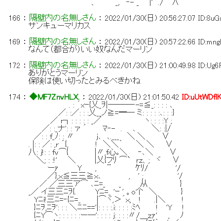
` 、 _,. ‐- _ |' ./ ∧
166
：
隔壁内の名無しさん
：
2022/01/30(日) 20:56:27.07
ID:8u
サンキューマリカス
169
：
隔壁内の名無しさん
：
2022/01/30(日) 20:57:22.66
ID:mn
なんて（都合が）いい奴なんだマーリン
172
：
隔壁内の名無しさん
：
2022/01/30(日) 21:00:49.98
ID:Ug
ありがとうマーリン
保険は使い切ったとみるべきかね
174
：
◆MF7ZnvHLX.
：
2022/01/30(日) 21:01:50.42
ID:uUtWDfl
. : ´xｰ{乂_ｦ|───‐-=≦_: : : : ､
／: :／: : :乂__ノ≧=━─ ミ: : : : :､: : :}
／ r┐: : : : : _／ ヽ: : : :Y ;
／: :_ナ': : ァ ´ ﾏ‐- . ､ ＼: :|/
／: : f_ﾉ: : 〃 ｊ､ ､.___ ＼ ＼ ∨
. |: : ／: ,r ´{, ! ＼＼｀ ＼ ＼ ∨
八: j!: : fｖ⌒{ |〃,f心｡＼ ‐､＼ ∨
＼; : :!' ＼ |乂{フﾘ ⌒` ｒｚ、; ヾ ∨
ーｧ Y , ¨ ｹﾘ/ '/
／},ｘ≦三三≧ｘ､ , ' ; '/
／ ／三三ア⌒ ､ﾆ=_ _ 从 }
_／ イ三三ﾆｦ{. Yﾆ=_ 'ｰ ' 。o个 ＼ }
Yﾆi!三ﾆ=‐{ﾆ=_ |⌒ヾ,＞´ｘ, ! .|＼ !
}ﾆｦ,ﾆｦ': : : ＼ﾆﾆ=='|: : : :.i: : : : :ﾐﾍ ! 'Y
{ﾆY⌒ヽ: : : : : :ー─': : : : j: : : :〃/＿ｚｧ' ,