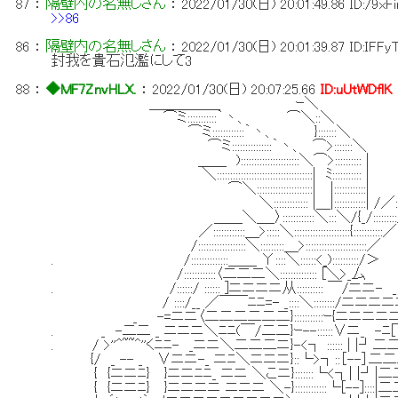
87
：
隔壁内の名無しさん
：
2022/01/30(日) 20:01:49.86
ID:/9xF
>>86
86
：
隔壁内の名無しさん
：
2022/01/30(日) 20:01:39.87
ID:IFFy
封我を貴石氾濫にして3
88
：
◆MF7ZnvHLX.
：
2022/01/30(日) 20:07:25.66
ID:uUtWDflK
＿＿＿＿＿ ｰ＼
⌒ミ:::::::::::｀丶、 ⌒＼::＼
⌒ミ::::::::::::｀丶、 }:::::::＼
⌒ミ:::::::::::::::｀丶、 ⌒>:::::::＼
＿＿ )::::::::::::::::::::::＼⌒>:::::::::: |
＼::::::::::::::::::::::::::::::::::::| ﾐ::::::::::: |
⌒＼:::::::::::::::::::::| |::::::::::::| ﾉ
＼::::::::::::: |＿|::::::::::::| /／::
＿＿＼＿_〉::::::::::::＼:::＼/{_/:::::::::
／::::::::::::＿>:::::＼:::::::::::::::::::::{:::::::::::／
/::::::::::::::::::＼:::::::::＿>:::::::::::::::::::::::／
. /::::::::::::::＿＿ Υ::::＼::::::<_)::::::::::/＞
/::::::::::::〈二二二＼:::::::::::::: [＼>_厶
. /::::::/ :::::: ]ニニニニ从:::::::::: ￣/ニニ- _
/ ::::/__ ／￣￣ﾆﾆ=- _::::＼::::::::/ニニニニニ
_ -=ニニ〈二二二二二二}:::::::::::ｰ{ニニニニ
. _ -二二 _ ニニニ＼ﾆﾆ(￣/二二}ｰ--::::::∨ニ_ -ﾆ
. / >''^~~^''くﾆﾆ- _ニニ＼二二二ニ}-<┐ :::::: | |┘
{/ _ -- _ ∨ニニ-_ ニﾆ＼ニニニ}::└>┐::［--］二
{ {ニニﾆ} }ニニﾆﾆ_ ニニ ＼こニ}:::::::└<┐| |┘|
{ {ニニﾆ} }ニニニニ ニニニ ＼-}::::::::::::└[--]::::|