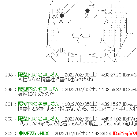
/.: : : : : : : : .:／ ＼: : : : : : : : : : 丶
. ′ {: : :／: ／ =ミ､: : : : : :.}: : : : :.
: :{: 乂:(:_／ ● ｰ=ﾐ__,ﾉ: : : : : :,
{_乂( ● 乂___ノ 〔___〕: : : : : ′
〔__〕 乂___ノ /: ‘，: : : : :|
.′‘ .′: : ，: : : :.|
ｉ: : : ‘， ′ ｉ: : : : ｌ: : }: : |
|: : : :￤ （＿人＿） |: : : : |: : }: 
|ｉ : : : | 〈 | 八:. :. :.|: : }: /. . . .
八: : : | ..ﾉ ＼_;ﾉ: : }/. . .
|: ＼;ﾉ〕ト イ-_-}: /′.. . .／
人(＼(⌒＾ 「≧=‐r--‐=≦_-_-八--}/ . . .
＼ ！ . . . |-_-_-_-_-／. . ＼/. . ／
298
：
隔壁内の名無しさん
：
2022/02/05(土) 14:33:27.20
ID:nX
人柱ならぬ精霊柱で霊の柱なのかね
299
：
隔壁内の名無しさん
：
2022/02/05(土) 14:33:59.87
ID:3xH
犠牲になったのだ
301
：
隔壁内の名無しさん
：
2022/02/05(土) 14:39:15.27
ID:wq
精霊側と敵対する余裕はないから、ロンゴミニアド手に入
303
：
隔壁内の名無しさん
：
2022/02/05(土) 14:45:11.02
ID:F/a
ブリテンの時代まで化石にもならず脱出してもいない竜は
302
：
◆MF7ZnvHLX.
：
2022/02/05(土) 14:43:36.28
ID:oYmpVM