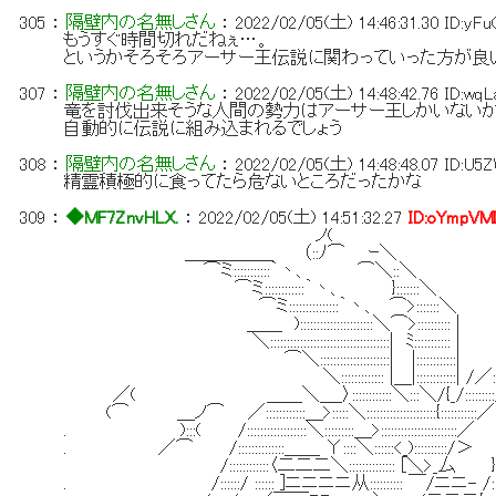
305
：
隔壁内の名無しさん
：
2022/02/05(土) 14:46:31.30
ID:yFu
もうすぐ時間切れだねぇ…。
というかそろそろアーサー王伝説に関わっていった方が良
307
：
隔壁内の名無しさん
：
2022/02/05(土) 14:48:42.76
ID:wq
竜を討伐出来そうな人間の勢力はアーサー王しかいないか
自動的に伝説に組み込まれるでしょう
308
：
隔壁内の名無しさん
：
2022/02/05(土) 14:48:48.07
ID:U5
精霊積極的に食ってたら危ないところだったかな
309
：
◆MF7ZnvHLX.
：
2022/02/05(土) 14:51:32.27
ID:oYmpVM
ノ(
＿＿＿＿＿ （::ﾉ⌒ ｰ＼
⌒ミ:::::::::::｀丶、 ⌒＼::＼
⌒ミ::::::::::::｀丶、 }:::::::＼
⌒ミ:::::::::::::::｀丶、 ⌒>:::::::＼
＿＿ )::::::::::::::::::::::＼⌒>:::::::::: |
＼::::::::::::::::::::::::::::::::::::| ﾐ::::::::::: |
⌒＼:::::::::::::::::::::| |:::::::::
＼::::::::::::: |＿|::::::::::::| 
／( ＿＿＼＿_〉::::::::::::＼:::＼/{_/:::::::::
(⌒ ＿ノ⌒ ／::::::::::::＿>:::::＼:::::::::::::::::::::{:::::::::::／
. ):::( /::::::::::::::::::＼:::::::::＿>:::::::::::::::::::::::／
. ／⌒ /::::::::::::::＿＿ Υ::::＼::::::<_)
/::::::::::::〈二二二＼:::::::::::::: [＼>_厶 }V::
. /::::::/ :::::: ]ニニニニ从:::::::::: ￣/ニ