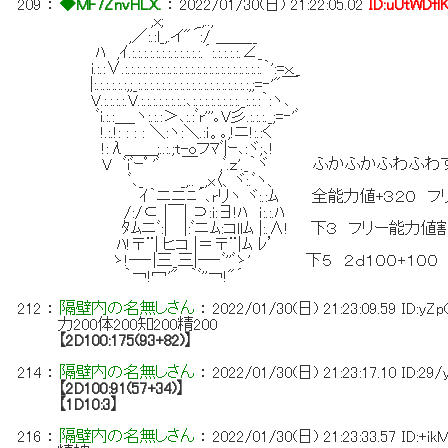
209
：
◆MF7ZnvHLX.
：
2022/01/30(日) 21:22:05.02
ID:uUtWDfl
,x; _,..,
,／:.:l_,.イ"´:/ ＿＿__
ﾊ ,ｲ.:.:.:.:.:.:.:.:.:.:.:.:.´:.:.:.:.:.∠_
i.:.:∨.:.:.:.:.:.:.:.:.:.:.:.:.:.:.:.:.:.:.:.:.:.:.:.｀':=ｘ._
|:.:.:.:.:.:,;_:.:.:.:.:.:.:.:.:.:.:.:.:.:.:.:.:.:.:,;=‐'"￣
V.:.:.:.:.V.:.:.:.:.:.:.:.:､:.:.:.:.:.:.:.:._:.:.:｀:ヽ､
ﾞi.:.:＿_ヽ:.:.:＞､:.:ﾞr'''｡V彡.:.:.:._;=‐'ﾞ
!.:.!: : : : ＼:ヽ:＼.:ｉ。｡,!ニ!:.:く
!:λ＿＿;..:.;t-oフﾏﾞ|ｰ､:ヾ;､!
V ﾞiﾞｰﾟ 'ﾞ ￣ ,ﾞ.ｚ'._｀ヾ ふかふかふわふ
ﾞ､_ _,.. _,x〈、ヾ:.ﾞヽ、
ｲ｀ニニﾆ´､rリヽ ヾ:.:ﾑ 全能力値+３２０ フ
/:/⊂ |￣| ⊃:i:∃!ﾊ ｉ:.:.ﾊ
ﾀﾑニﾞ:| |:ﾞニﾑ:コllﾑ |:.∧! 下３ フリー能力値
ﾊ!〒¨| ヒコ |＝〒¨|ﾑ ﾚ’
ゝ!─‐|三_三|─‐ﾞ''ﾞゝ' 下５ ２ｄ１００+１００
｀￢!冖'" ｀ﾞ''￢!"´
212
：
隔壁内の名無しさん
：
2022/01/30(日) 21:23:09.59
ID:yZ
力200体200知200精200
【2D100:175(93+82)】
214
：
隔壁内の名無しさん
：
2022/01/30(日) 21:23:17.10
ID:29
【2D100:91(57+34)】
【1D10:3】
216
：
隔壁内の名無しさん
：
2022/01/30(日) 21:23:33.57
ID:+i