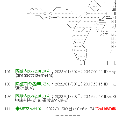
/＼ニニ／ 二.|''＾
/ :::::::＼ニニニ/{
へへ＼ ／⌒ﾆ=- _ {::＼;;;ノ:::＼ニ 
└へ::::::::::::::ﾆ=＜::::::::::::::::::::::::::＼ ／:>‐:::::::::::::::
. ￣＼::::::＞―ヘ:::::::::::::::::::::／:::::::::::::::::::::::
￣ ＼ :::::::::::::／:::::::::::::::::::/ﾆニ厂 :i:i
＼:::::/:::::::::::::::::::／{ﾆニ/＼__:i:i{
/:{::::::／:::::/ ∨ /:::::::r┘ﾞ:i:i:i:i:i:i:i:i:
::::::::::::::::::::/ >クﾊ||:i:i:i:i:i:i:i:i:i:i:i:i:i:
{::::::::::::::::/ |:i:i:i:i:i:i:i:i:i:i:i:i:i:
{Λ::::::::/. |:i:i:i:i:i:i:i:i:i:i:i:i:i:i:i:i:
{:::::}:::::＼ |:i:i:i:i:ｉ:ｉ/⌒∨|i:i:i:i:i
V::::::::::::: } }/⌒ヽ{ |i:i:i:i:i:i
∨::::::::: } |i:i:i:i:i:i:i
∨::::::/ |i:i:i:i:i:i:i:
}:::::::{ { }:. |i:i:i:i:i:i:
101
：
隔壁内の名無しさん
：
2022/01/30(日) 20:17:05.55
ID:mn
【3D100:77(13+45+19)】
106
：
隔壁内の名無しさん
：
2022/01/30(日) 20:17:56.15
ID:mn
随分低いな
108
：
隔壁内の名無しさん
：
2022/01/30(日) 20:19:26.48
ID:zc
興味を持った結果被害が減った
111
：
◆MF7ZnvHLX.
：
2022/01/30(日) 20:26:21.74
ID:uUtWDfl
＿＿＿