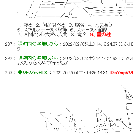
{/ /ニ- _ 二二 /ニニニ=-=ﾆ~~￣{_::::::::::::: | |┘[ニニ］
/ /二二二- ニ/￣ ＼＿ :::::::::::::::::: }:::::::::: └:::::
. / /二二二二二- _ ／ | ＼￣ :::::::<::::::::::::::::::::
〈(__）/二二二二二／ﾆ乂___| ∨::::::::::::::::::::::::ー{-
１、寝る ２、何か食べる ３、略奪 ４、人に会う
５、スキルステータス取得 ６、ステータス確認
７、人間と少し大きな人間 ８、竜？
９、霊の柱
287
：
隔壁内の名無しさん
：
2022/02/05(土) 14:13:24.37
ID:3xH
９
292
：
隔壁内の名無しさん
：
2022/02/05(土) 14:14:51.92
ID:nX
よくわからんやつ行ったか
293
：
◆MF7ZnvHLX.
：
2022/02/05(土) 14:26:14.31
ID:oYmpVM
/
＼､ {: : :
ﾔ， }: : : : 
}v)V=- _ : : 
[~"''+ ､: : ::＼￣
{￣＼ ＼ ＼: : : ＼｀
＿ ＼､ r㍉ ﾔ ＼ ‐- .. _─ 
＼ 「¨ -= _ ﾊ＼ }＾ヽ＼ ﾔ~"''+, ‐-
_〕'， ＼ /八 ヽ {ﾊ_::}埒x -=ミ, ﾔ.. _ ー
_〕 ヽ ＼ . : }:ヽ , ,､,tノハjvﾍL.._＼ ﾔ_ =
} V/ '， : :'/∧ , } ;.斗-┘＼＿ア⌒ﾔ ｀ ー -