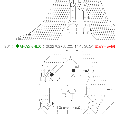
l //////イ/| |.:.:|///////∧
//////// |::乂:.V:.l∨//////∧
//////////|:::::| ヽ∨:V//////.∧
///////////|:::::| |::::V//////.∧
/////////// .|:::::| |:::::l/////// ∧
. ,ｲ//////////ｌ /:::::::{ l::::::l/////////.ヽ
／////////////.,ｱﾞ⌒Y l/ヾl///////////
. ／////////////./ ﾊ } | ._ l///////////
。s≦.//////////////. └`ｰ ┘ └┘ V///////////
.s≦.////////////////// ＼,//////////
304
：
◆MF7ZnvHLX.
：
2022/02/05(土) 14:45:30.54
ID:oYmpVM
. . .-――-. . .
.. : : : : : : : : : : : : : : : : : : ..
／.: : : : : : : : .:人: : : : : : : : : : :＼
/.: : : : : : : : .:／ ＼: : : : : : : : : : 丶
. ′ {: : :／: ／ =ミ､: : : : : :.}: : : : :.
: :{: 乂:(:_／ ● ｰ=ﾐ__,ﾉ: : : : : :,
{_乂( ● 乂___ノ 〔___〕: : : : : ′
〔__〕 乂___ノ /: ‘，: : : : :|
.′‘ .′: : ，: : : :.|
ｉ: : : ‘， ′ ｉ: : : : ｌ: : }: : |
|: : : :￤ （＿人＿） |: : : : |: : }: 
|ｉ : : : | 〈 | 八:. :. :.|: : }: /. . . .
八: : : | ..ﾉ ＼_;ﾉ: : }/. . . 
|: ＼;ﾉ〕ト イ-_-}: /′.. . .／
人(＼(⌒＾ 「≧=‐r--‐=≦_-_-八--}/ . . .
＼ ！ . . . |-_-_-_-_-／. . ＼/. . ／