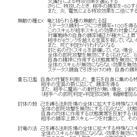
炎属性による特攻効果を適応する
さらに、特攻したとき、相手の勝率を-５０す
また、炎、電気による特攻効果を二倍にす
無敵の種ＥＸ 竜と括られる種の無敵たる証
ステータス勝利一つにつき勝率+１００を得
このスキルが相手スキルの効果の対象になった時
対軍戦時の自身の勝率補正が極大に上昇
相手がBランクを越える宝具を有していない場合
また、死亡判定が行われなくなる
封と名の付くスキルを装備していない場合、以
全体の即死攻撃を無効にする（石化など、状態
自身の精神に作用する状態異常を無効にす
全体のスキルが無効にならない効果を無効
ステータス勝負で引き分けの時、自身の勝利
貴石氾濫 自身の性質を利用した、貴石を自身に集める
相手の宝具の数に応じて、勝率を得る
また、相手に魔術への耐性が無い場合、２割の確
（相手への即死判定+判定成功時、報酬増加＆
封体の殻 己を縛る法則を場の全体に拡大する特殊なス
全体の即死攻撃を無効にする（石化など、状態異
自身の肉体に作用する状態異常を反射する（相手に
相手の勝率上昇スキル一つを対象として、そのス
封竜の法 己を縛る法則を場の全体に拡大する特殊なス
全体のスキルが無効にならない効果を無効に