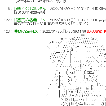
力422体422知1426精422、残り技
118
：
隔壁内の名無しさん
：
2022/01/30(日) 20:31:45.14
ID:f3h
【2D100:114(20+94)】
122
：
隔壁内の名無しさん
：
2022/01/30(日) 20:36:09.70
ID:yZ
竜の至宝取れるが貴竜の息吹もいけてしまうな
123
：
◆MF7ZnvHLX.
：
2022/01/30(日) 20:39:11.86
ID:uUtWDfl
-‐==‐-
....::=,r‐ ｘ≦,////////≧ｘ、
,ｘ≦: : :／ ,..イ///////////////.＼
(: : : : : (／////vﾍ,..-==‐-.....、////∧
`ト : : =‐-:r:≦刈! : : : : : : : .. ＼ﾞ///
///¨¨//: /: :|ﾊ: : . . . . :.:.＼//
《./////: /: : :| : : . .. l . . : : : ＼:.:..＼//
＞=ﾏ: /: : : :| : : : : i| : :∧:_: : :＼: :
/ :/ : : : 入: : : : i|:ハﾞ∧: ヽ: :.乂.:
.: : : : : ,rf'´∨: : ﾘl ,r-∧ : : : |: : : 
。: l : : :'{,rぅ=ミx: : : ,}c斧≧.: : .|: : : 
人: |: : : :|んｨﾊ::. ＼.:.| ,_ﾉ::;ﾊ弋:.|: : 
/ ﾊ:|: : : :|乂辷ﾉ ヾ癶zrｿ乂.:.|: : : :
/ 乂 |∧: :|:.ゝ ｀_ ` ,zｲ}.:ﾚ': : : 
/ ,ﾘ ∨|::::::::::::≧=-‐≦「|/: : : : : :
| ,r.:|`ト=-‐「//,ｲ///, : : : / : :
( | /(V /∨∧/,ｲ/// : : : :/,r=
ゞili》,,rf {三}//,r∥: : : :/ ,ililil
乂メilililili∨ｘ≦ili,:: : :.:/ /il