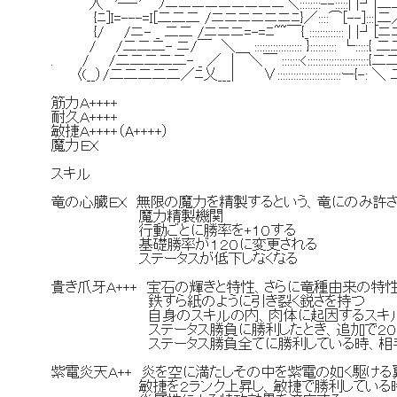
人 ´'―‐'｀ ﾉニニニニニニニニニ＼::::::::--:::::| |┘|
{ﾆ]I=---=I[二二二 /ニニニニニニﾆ}／::::⌒[--]:::|二
{/ /ニ- _ 二二 /ニニニ=-=ﾆ~~￣{_::::::::::::: | |┘[
/ /二二二- ニ/￣ ＼＿ :::::::::::::::::: }:::::::::: └::::
. / /二二二二二- _ ／ | ＼￣ :::::::<:::::::::::::::::::::
〈(__）/二二二二二／ﾆ乂___| ∨::::::::::::::::::::::::ー{-
筋力Ａ++++
耐久Ａ++++
敏捷Ａ++++（A++++）
魔力ＥＸ
スキル
竜の心臓ＥＸ 無限の魔力を精製するという、竜にのみ許
魔力精製機関
行動ごとに勝率を+１０する
基礎勝率が１２０に変更される
ステータスが低下しなくなる
貴き爪牙Ａ+++ 宝石の輝きと特性、さらに竜種由来の特
鉄すら紙のように引き裂く鋭さを持つ
自身のスキルの内、肉体に起因するスキルが敵
ステータス勝負に勝利したとき、追加で２０の
ステータス勝負全てに勝利している時、相手の
紫電炎天Ａ++ 炎を空に満たしその中を紫電の如く駆ける
敏捷を２ランク上昇し、敏捷で勝利している