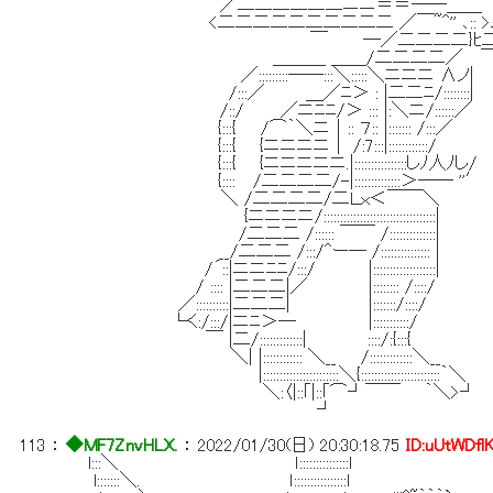
／二二二二二二ニニ＝＝――＿＿
<二二二二二二二二二二 ／￣~^'' ､:: >
￣ ―／二二二二}ﾋ二二
＿＿＿ ＿＿/二二二二／ ￣
／:::::::::――:::＼:::::＼ニニニ Λノ|
/:::／ ＿／ﾆ＞ : |二二ﾆ/::::::::|
/::/ ／ニﾆﾆ/＞ ::: |:＼ニ/::::::／
{:::{ /⌒｀＼ニ｜:: ７:: |::::::: /:::／
{:::{ {ニニニニ｜ /:7:::|::::::::::::/
{:::{ {ニニニニニ.|::::::::::::::::しﾉ人ﾉし/
{:::: /二二二二/-|::::::::::::::＞―― '
＼ /二二二二/二Ｌｘ＜￣￣＼
{ニニニニ/::::::::::::::::::::::::::::::
/二二二 /:::::: ￣￣ /::::::::::::::|
__/二二二 /:::/^ー― /::::::::::::::
/´::|ニニﾆﾆ/:::/ |:::::::::::::::::::|
/ :::: |二二二|／ |:::::::: /::::/
／::::::::::|二二二| |:::::::/::::/
└く:/:::/|ニﾆ＞― |:::::::::::/
￣ |二/:::::::::::::| ::::/:{:::{
＼| |:::::::::::: ＼__ /:::::::::::::＼__
|:::::::::::::::::::::::＼{::::::::::::::::::::::::｀＼
＼:〈|::｢|::｢⌒┘￣￣ ｀＼>┘
┘
113
：
◆MF7ZnvHLX.
：
2022/01/30(日) 20:30:18.75
ID:uUtWDfl
l:::＼ ｌ:::::::::::::::l
l:::::::＼. ｌ::::::::::::::::l