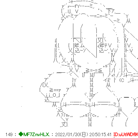
斗-―…‐-ミ,,_
ｧ'´r--f'Y‐‐--ミ,. ｀ヽ_＿
{´...l｣. V ﾟヽ 下ｱ,＿
乂x‐ミァ'´⌒ヽー=ﾆ=-ミ`ｰ ｀Y
ｱ´ ′ ＼ｰミ. 从
/ | / ', ',. ∨
′ | |. | ヽ. }＼
|＿_|_ !＿{_. ',. }i: ＼
i{ ´｢＼|i ｀ |乂{ヽ }:. Ⅳ 
l{.{. { |斧.ム. |ｨ斧ﾃ∨ i. }|∨,
|{ ',. 乂|.込ｰｿ＼ ｜込ｰ'_∨i/ }ト:
|{ ∧. 个 ＼| Ⅳ }i ＼ ＼
八 乂､ 从 从. ｜}i､ ﾟ
｀.ｰ-ミ､个s｡ ｀ ´ ｡s个 / |..}
. __＿ 乂.∨. _≧=-=≦ |./| ,'.|.
ァ'´ ￣ ｀ヾ ＼ }厂 }i{厂￣! ﾉ'ィ!./.ﾉ'斗
_ｱ゜. }Y }i{ イi{' |' (C ,,斗‐‐‐､∨
.. /{乂. 从 }i{. 从 }i. ＼
{ ≧==ｧ ｱ´ }i{ ＼､. 从≧=‐-
＼j_j__O_｣ ｧ' ヾ, }i{ｧ'´ ヽ. ＿ ,
込,,__＿ / __＿__. Ｙ゜ ＿＿__ V´ ￣ ｀Ｙ
. 从 {,斗-‐―‐--ミij,斗-‐―‐--ミ,,}. 廴
',込 i 从 ／´ 人 _
∧介s｡,,, _,,｡s介c｡,, _ _,,x
＼Ｙ }i{ / / }i
_丈}. }i{ {. {. ／ 
149
：
◆MF7ZnvHLX.
：
2022/01/30(日) 20:50:15.41
ID:uUtWDfl