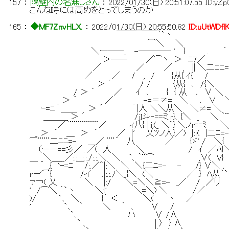
157
：
隔壁内の名無しさん
：
2022/01/30(日) 20:51:07.55
ID:yZ
こんな時には高めをとってしまうのか
165
：
◆MF7ZnvHLX.
：
2022/01/30(日) 20:55:50.82
ID:uUtWDfl
￣￣￣￣￣｀`丶
⌒＼ ＼ 
＼ー――_ -―――― ' } . ´
＞―― ／⌒ヽ ＞ ﾆ7／
／ ／ ／ , ∥＼二ﾆﾆ=- 
／ ／ / , / {从{ ｲ{ / 
＞ ´ / / {从{ ､ /{＼
/ ＞ ´ ／ ｲ ､ { { 从 ､ ∨ ＼
_ ＞ ´ ／ _ -=＝≠= ＼ ､ ∨ 
ｰ=ﾆ ＿＿ ＞ ´ |人 ＼＼从＼ ＼≠= ＼
＿＿＿ ＞ ´ /jI斗‐==ミ.r}、{＼ _ ＼ ｀¨¨
／｀¨¨¨¨¨¨¨／ ィ八{ |:i;(_ ＼`} ＼ノr==ﾐ ＼＿
_ ＞ ´ ＿ ＞ ´ ／ |' 乂ﾂノ人}／) |:ｉ( |二ﾆ=-
⌒¨¨¨二ﾆﾆ=- ＿／ ¨¨´ 八 ／ {ゞ' / ＼
（ー―==彡／:.:／( 人 ＼_ / ｲ ／ﾊ}
_＼＿__／:.:.:.:.:./:.:.＼ ＼ `、｀¨⌒ ,∨( V}
￣ ,{ 'ｰ=ﾆ ￣/:.／＾|:＼ ＼ ＼{二ﾆ=- - /
rー'⌒{ /イ .|:.:./＼_{＼ (＼ ／ .} ﾊ从｀`
ァ￢( 乂 ＼ |:/ ＼=＼＼≧=- _／ ./ 
' /⌒＼ ｀`丶 ＼{' ＼=＼) ＼ /／
)/ `､ ＼ {｀ ＜ ＼( 丶 ／ 『
' `､ ｀ ＼ ｀ 、 ∨ /
`､ ハ ∨ /∧ 『奴に
` 、 | 〉 } ∧