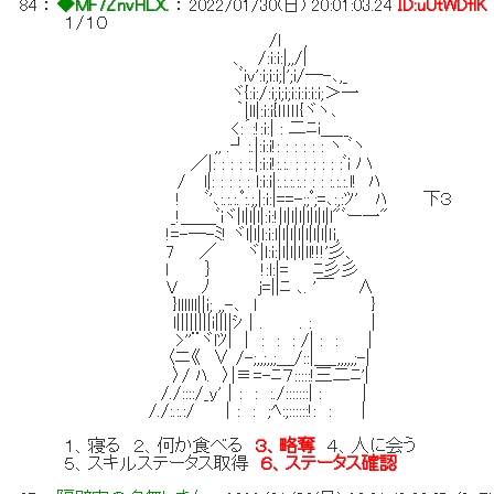
84
：
◆MF7ZnvHLX.
：
2022/01/30(日) 20:01:03.24
ID:uUtWDflK
１/１０
/l ,
、 /:i:i:|,,/|
ﾞiv':i;i:i;|';i/─-､,_
ヾ{:i:/:i;i;i;i:i:i:i:i;＞一
｀|ll|:i:i{ｌｌｌｌｌ{ヾヽ､
<:´:!:i:| : 二ﾆi＿__
,, .┘:.|:i:i!: : : : : : ヽ ﾞヽ
／|: : : : :.|:i:i!:.:. : : : : : :ﾞi ハ
/ l|: : : : : l:i:i|:.:.:.:.: : : :.:.:.l! ﾊ
! ﾞ'､:.:.:.ﾟ:.;,|:i:|==-;;ﾟ;=､:,:ﾂ' ﾊ 下３
_!＿＿ﾞiヾ|l|l|l|:i:!|l|l|l|l|l|l|l"ﾞー一"
!=-─-ﾐ! ヾl|l|l:i:l|l|l|l|l|l|l|ｌi,
7 ／ ヾ|l:i:|l|l|l|ll!!!'彡、
l ｝ !:l:|= ﾆ彡彡
V ﾉ j=||ﾆ ､. '￣ ∧
}llllll||i; ,,-､ l }
l||||||||i||||ｼ｜. . : |
>''¨ヾlﾂ| | : : : /| : : |
〈ニ《 ∨ /-;,,;,,;＿/::|＿_,,,,,;-|
〉/ ﾊ. 〉|≡=-ﾆ７:::::!三二ﾆ'|
/./::::/_y'｜: : :./:::::::| : |
/./:.:.:/ ｜: : ;ﾍ:;::::::!: : |
１、寝る ２、何か食べる
３、略奪
４、人に会う
５、スキルステータス取得
６、ステータス確認