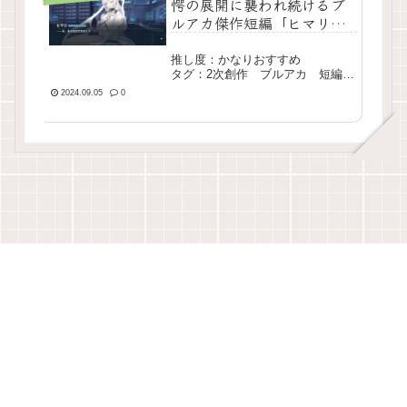
愕の展開に襲われ続けるブ
ルアカ傑作短編「ヒマリの
遺書」
推し度：かなりおすすめ
タグ：2次創作 ブルアカ 短編
完結
2024.09.05
0