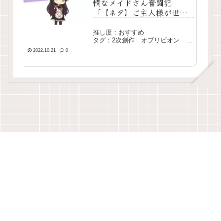
憫なメイドさん奮闘記
「【ネタ】ご主人様が世界
を回す」
推し度：おすすめ
タグ：2次創作 オブリビオン コ
メディ 中編 エター
2022.10.21
0